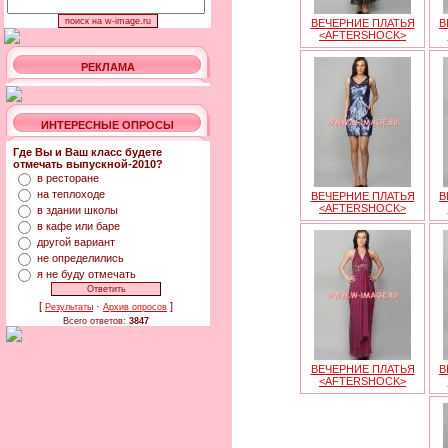
ВЕЧЕРНИЕ ПЛАТЬЯ
В
<AFTERSHOCK>
РЕКЛАМА
ИНТЕРЕСНЫЕ ОПРОСЫ
Где Вы и Ваш класс будете
отмечать выпускной-2010?
в ресторане
на теплоходе
ВЕЧЕРНИЕ ПЛАТЬЯ
В
<AFTERSHOCK>
в здании школы
в кафе или баре
другой вариант
не определились
я не буду отмечать
[
·
]
Результаты
Архив опросов
Всего ответов:
3847
ВЕЧЕРНИЕ ПЛАТЬЯ
В
<AFTERSHOCK>