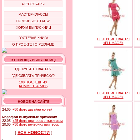
АКСЕССУАРЫ
МАСТЕР-КЛАССЫ
ПОЛЕЗНЫЕ СТАТЬИ
ФОРУМ ВЫПУСКНИЦ
ГОСТЕВАЯ КНИГА
ВЕЧЕРНИЕ ПЛАТЬЯ
В
<PLUMAGE>
О ПРОЕКТЕ
|
О РЕКЛАМЕ
В ПОМОЩЬ ВЫПУСКНИЦЕ
ГДЕ КУПИТЬ ПЛАТЬЕ?
ГДЕ СДЕЛАТЬ ПРИЧЕСКУ?
100 ПОСЛЕДНИХ
КОММЕНТАРИЕВ
ВЕЧЕРНИЕ ПЛАТЬЯ
В
<PLUMAGE>
НОВОЕ НА САЙТЕ
24.05.
+50 фото дизайна ногтей
марафон выпускных причесок:
22.05.
+25 фото причесок с макияжем
20.05.
+30 фото вечерних причесок
[
ВСЕ НОВОСТИ
]