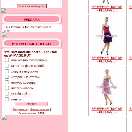
ВЕЧЕРНИЕ ПЛАТЬЯ
В
<PLUMAGE>
РЕКЛАМА
This feature is for Premium users
only!
ИНТЕРЕСНЫЕ ОПРОСЫ
Что Вам больше всего нравится
на W-IMAGE.RU?
ВЕЧЕРНИЕ ПЛАТЬЯ
В
количество фотографий
<PLUMAGE>
качество фотографий
форум выпускниц
интересные статьи
конкурс красоты
мастер-классы
дизайн сайта
ничего
ВЕЧЕРНИЕ ПЛАТЬЯ
В
[
·
]
Результаты
Архив опросов
<PLUMAGE>
Всего ответов:
1038