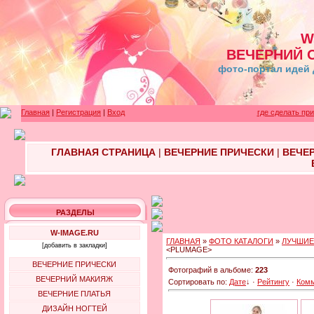
W
ВЕЧЕРНИЙ 
фото-портал идей 
Главная
|
Регистрация
|
Вход
где сделать пр
ГЛАВНАЯ СТРАНИЦА
|
ВЕЧЕРНИЕ ПРИЧЕСКИ
|
ВЕЧЕ
РАЗДЕЛЫ
W-IMAGE.RU
ГЛАВНАЯ
»
ФОТО КАТАЛОГИ
»
ЛУЧШИЕ
[добавить в закладки]
<PLUMAGE>
ВЕЧЕРНИЕ ПРИЧЕСКИ
Фотографий в альбоме:
223
ВЕЧЕРНИЙ МАКИЯЖ
Сортировать по:
Дате
↓
·
Рейтингу
·
Ком
ВЕЧЕРНИЕ ПЛАТЬЯ
ДИЗАЙН НОГТЕЙ