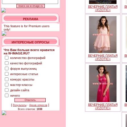
ВЕЧЕРНИЕ ПЛАТЬЯ
В
<X'ZOTIC>
РЕКЛАМА
This feature is for Premium users
only!
ИНТЕРЕСНЫЕ ОПРОСЫ
Что Вам больше всего нравится
на W-IMAGE.RU?
ВЕЧЕРНИЕ ПЛАТЬЯ
В
количество фотографий
<X'ZOTIC>
качество фотографий
форум выпускниц
интересные статьи
конкурс красоты
мастер-классы
дизайн сайта
ничего
ВЕЧЕРНИЕ ПЛАТЬЯ
В
[
·
]
Результаты
Архив опросов
<X'ZOTIC>
Всего ответов:
1038