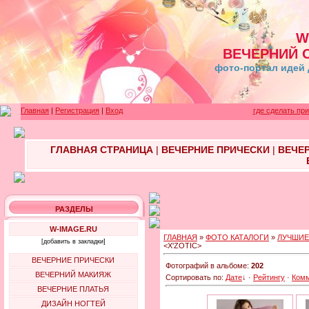
W
ВЕЧЕРНИЙ 
фото-портал идей 
Главная
|
Регистрация
|
Вход
где сделать пр
ГЛАВНАЯ СТРАНИЦА
|
ВЕЧЕРНИЕ ПРИЧЕСКИ
|
ВЕЧЕ
РАЗДЕЛЫ
W-IMAGE.RU
ГЛАВНАЯ
»
ФОТО КАТАЛОГИ
»
ЛУЧШИЕ
[добавить в закладки]
<X'ZOTIC>
ВЕЧЕРНИЕ ПРИЧЕСКИ
Фотографий в альбоме:
202
ВЕЧЕРНИЙ МАКИЯЖ
Сортировать по:
Дате
↓
·
Рейтингу
·
Ком
ВЕЧЕРНИЕ ПЛАТЬЯ
ДИЗАЙН НОГТЕЙ