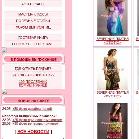
АКСЕССУАРЫ
МАСТЕР-КЛАССЫ
ПОЛЕЗНЫЕ СТАТЬИ
ФОРУМ ВЫПУСКНИЦ
ГОСТЕВАЯ КНИГА
ВЕЧЕРНИЕ ПЛАТЬЯ
В
<X'ZOTIC>
О ПРОЕКТЕ
|
О РЕКЛАМЕ
В ПОМОЩЬ ВЫПУСКНИЦЕ
ГДЕ КУПИТЬ ПЛАТЬЕ?
ГДЕ СДЕЛАТЬ ПРИЧЕСКУ?
100 ПОСЛЕДНИХ
КОММЕНТАРИЕВ
ВЕЧЕРНИЕ ПЛАТЬЯ
В
<X'ZOTIC>
НОВОЕ НА САЙТЕ
24.05.
+50 фото дизайна ногтей
марафон выпускных причесок:
22.05.
+25 фото причесок с макияжем
20.05.
+30 фото вечерних причесок
[
ВСЕ НОВОСТИ
]