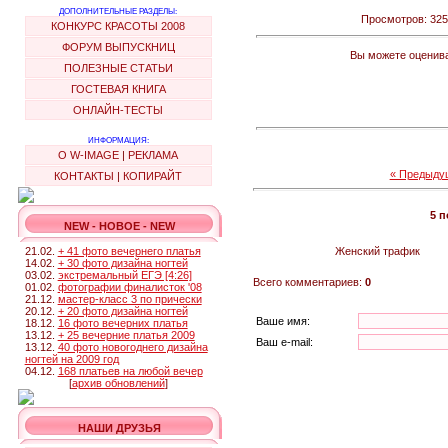
ДОПОЛНИТЕЛЬНЫЕ РАЗДЕЛЫ:
Просмотров: 3259
КОНКУРС КРАСОТЫ 2008
ФОРУМ ВЫПУСКНИЦ
Вы можете оценива
ПОЛЕЗНЫЕ СТАТЬИ
ГОСТЕВАЯ КНИГА
ОНЛАЙН-ТЕСТЫ
ИНФОРМАЦИЯ:
О W-IMAGE
|
РЕКЛАМА
« Предыду
КОНТАКТЫ
|
КОПИРАЙТ
5 
NEW - НОВОЕ - NEW
21.02.
+ 41 фото вечернего платья
Женский трафик
14.02.
+ 30 фото дизайна ногтей
03.02.
экстремальный ЕГЭ [4:26]
Всего комментариев:
0
01.02.
фотографии финалисток '08
21.12.
мастер-класс 3 по прически
20.12.
+ 20 фото дизайна ногтей
Ваше имя:
18.12.
16 фото вечерних платья
13.12.
+ 25 вечерние платья 2009
Ваш e-mail:
13.12.
40 фото новогоднего дизайна
ногтей на 2009 год
04.12.
168 платьев на любой вечер
[
архив обновлений
]
НАШИ ДРУЗЬЯ