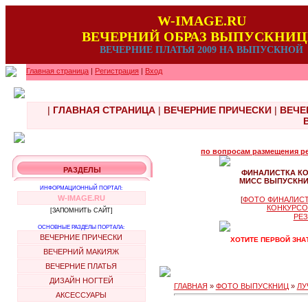
W-IMAGE.RU
ВЕЧЕРНИЙ ОБРАЗ ВЫПУСКНИ
ВЕЧЕРНИЕ ПЛАТЬЯ 2009 НА ВЫПУСКНОЙ
Главная страница
|
Регистрация
|
Вход
|
ГЛАВНАЯ СТРАНИЦА
|
ВЕЧЕРНИЕ ПРИЧЕСКИ
|
ВЕЧЕ
по вопросам размещения рек
РАЗДЕЛЫ
ФИНАЛИСТКА К
МИСС ВЫПУСКНИЦ
ИНФОРМАЦИОННЫЙ ПОРТАЛ:
W-IMAGE.RU
[
ФОТО ФИНАЛИСТ
КОНКУРСО
[ЗАПОМНИТЬ САЙТ]
РЕЗ
ОСНОВНЫЕ РАЗДЕЛЫ ПОРТАЛА:
ВЕЧЕРНИЕ ПРИЧЕСКИ
ХОТИТЕ ПЕРВОЙ ЗНА
ВЕЧЕРНИЙ МАКИЯЖ
ВЕЧЕРНИЕ ПЛАТЬЯ
ДИЗАЙН НОГТЕЙ
ГЛАВНАЯ
»
ФОТО ВЫПУСКНИЦ
»
ЛУ
АКСЕССУАРЫ