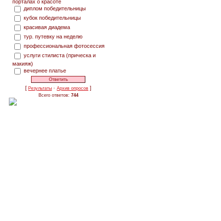
порталах о красоте
диплом победительницы
кубок победительницы
красивая диадема
тур. путевку на неделю
профессиональная фотосессия
услуги стилиста (прическа и
макияж)
вечернее платье
[
·
]
Результаты
Архив опросов
Всего ответов:
744