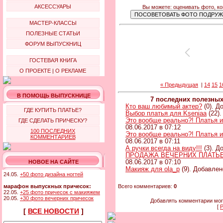
АКСЕССУАРЫ
Вы можете: оценивать фото, к
МАСТЕР-КЛАССЫ
ПОЛЕЗНЫЕ СТАТЬИ
ФОРУМ ВЫПУСКНИЦ
ГОСТЕВАЯ КНИГА
О ПРОЕКТЕ
|
О РЕКЛАМЕ
« Предыдущая
|
14
15
1
В ПОМОЩЬ ВЫПУСКНИЦЕ
7 последних полезны
Кто ваш любимый актер?
(0). Д
ГДЕ КУПИТЬ ПЛАТЬЕ?
Выбор платья для Kseniaa
(22).
Это вообще реально?! Платья и
ГДЕ СДЕЛАТЬ ПРИЧЕСКУ?
08.06.2017 в 07:12
100 ПОСЛЕДНИХ
Это вообще реально?! Платья и
КОММЕНТАРИЕВ
08.06.2017 в 07:11
А ручки всегда на виду!!!
(3). Д
ПРОДАЖА ВЕЧЕРНИХ ПЛАТЬЕВ 
НОВОЕ НА САЙТЕ
08.06.2017 в 07:10
Макияж для ola_p
(9). Добавлен
24.05.
+50 фото дизайна ногтей
марафон выпускных причесок:
Всего комментариев:
0
22.05.
+25 фото причесок с макияжем
20.05.
+30 фото вечерних причесок
Добавлять комментарии мог
[
Р
[
ВСЕ НОВОСТИ
]