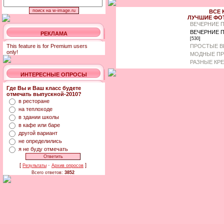
ВСЕ 
ЛУЧШИЕ ФО
ВЕЧЕРНИЕ 
ВЕЧЕРНИЕ 
РЕКЛАМА
[530]
This feature is for Premium users
ПРОСТЫЕ В
only!
МОДНЫЕ ПР
РАЗНЫЕ КР
ИНТЕРЕСНЫЕ ОПРОСЫ
Где Вы и Ваш класс будете
отмечать выпускной-2010?
в ресторане
на теплоходе
в здании школы
в кафе или баре
другой вариант
не определились
я не буду отмечать
[
·
]
Результаты
Архив опросов
Всего ответов:
3852