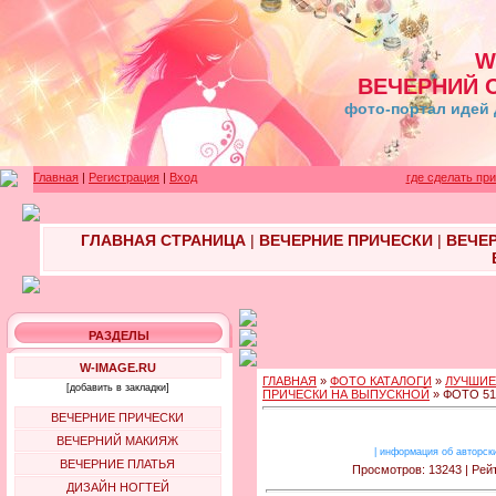
W
ВЕЧЕРНИЙ 
фото-портал идей 
Главная
|
Регистрация
|
Вход
где сделать пр
ГЛАВНАЯ СТРАНИЦА
|
ВЕЧЕРНИЕ ПРИЧЕСКИ
|
ВЕЧЕ
РАЗДЕЛЫ
W-IMAGE.RU
ГЛАВНАЯ
»
ФОТО КАТАЛОГИ
»
ЛУЧШИЕ
[добавить в закладки]
ПРИЧЕСКИ НА ВЫПУСКНОЙ
» ФОТО 51
ВЕЧЕРНИЕ ПРИЧЕСКИ
ВЕЧЕРНИЙ МАКИЯЖ
|
информация об авторск
ВЕЧЕРНИЕ ПЛАТЬЯ
Просмотров: 13243 | Рейт
ДИЗАЙН НОГТЕЙ