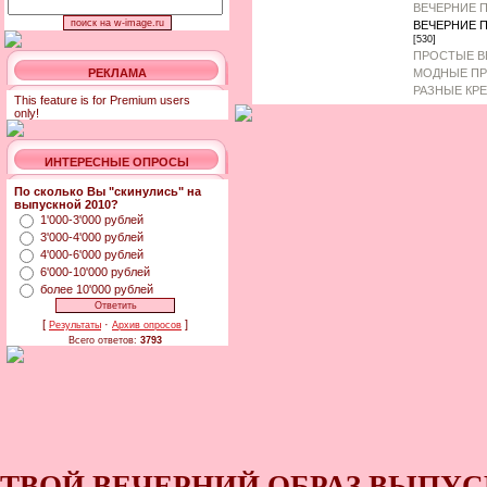
ВЕЧЕРНИЕ 
ВЕЧЕРНИЕ 
[530]
ПРОСТЫЕ В
РЕКЛАМА
МОДНЫЕ ПР
РАЗНЫЕ КР
This feature is for Premium users
only!
ИНТЕРЕСНЫЕ ОПРОСЫ
По сколько Вы "скинулись" на
выпускной 2010?
1'000-3'000 рублей
3'000-4'000 рублей
4'000-6'000 рублей
6'000-10'000 рублей
более 10'000 рублей
[
·
]
Результаты
Архив опросов
Всего ответов:
3793
ТВОЙ ВЕЧЕРНИЙ ОБРАЗ ВЫПУС