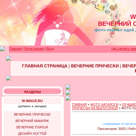
W
ВЕЧЕРНИЙ 
фото-портал идей 
Главная
|
Регистрация
|
Вход
где сделать пр
ГЛАВНАЯ СТРАНИЦА
|
ВЕЧЕРНИЕ ПРИЧЕСКИ
|
ВЕЧЕ
РАЗДЕЛЫ
W-IMAGE.RU
ГЛАВНАЯ
»
ФОТО КАТАЛОГИ
»
ЛУЧШИЕ
[добавить в закладки]
ПРИЧЕСКИ НА ВЫПУСКНОЙ
» ФОТО 51
ВЕЧЕРНИЕ ПРИЧЕСКИ
ВЕЧЕРНИЙ МАКИЯЖ
|
информация об авторск
ВЕЧЕРНИЕ ПЛАТЬЯ
Просмотров: 5003 | Рейт
ДИЗАЙН НОГТЕЙ