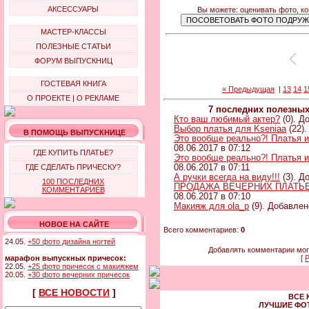
АКСЕССУАРЫ
Вы можете: оценивать фото, к
МАСТЕР-КЛАССЫ
ПОЛЕЗНЫЕ СТАТЬИ
ФОРУМ ВЫПУСКНИЦ
ГОСТЕВАЯ КНИГА
« Предыдущая
|
13
14
1
О ПРОЕКТЕ
|
О РЕКЛАМЕ
7 последних полезны
Кто ваш любимый актер?
(0). Д
Выбор платья для Kseniaa
(22).
В ПОМОЩЬ ВЫПУСКНИЦЕ
Это вообще реально?! Платья и
08.06.2017 в 07:12
ГДЕ КУПИТЬ ПЛАТЬЕ?
Это вообще реально?! Платья и
ГДЕ СДЕЛАТЬ ПРИЧЕСКУ?
08.06.2017 в 07:11
А ручки всегда на виду!!!
(3). Д
100 ПОСЛЕДНИХ
ПРОДАЖА ВЕЧЕРНИХ ПЛАТЬЕВ 
КОММЕНТАРИЕВ
08.06.2017 в 07:10
Макияж для ola_p
(9). Добавлен
НОВОЕ НА САЙТЕ
Всего комментариев:
0
24.05.
+50 фото дизайна ногтей
Добавлять комментарии мог
марафон выпускных причесок:
[
Р
22.05.
+25 фото причесок с макияжем
20.05.
+30 фото вечерних причесок
[
ВСЕ НОВОСТИ
]
ВСЕ 
ЛУЧШИЕ ФО