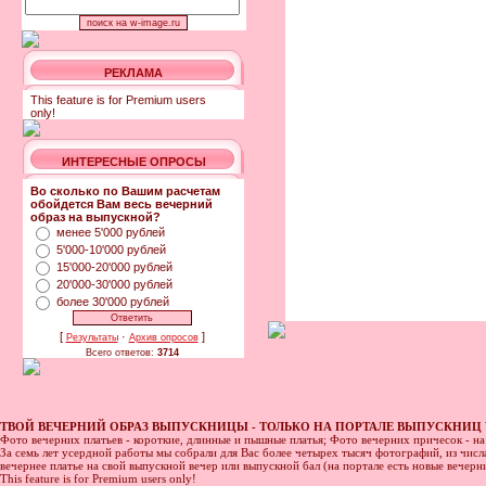
РЕКЛАМА
This feature is for Premium users
only!
ИНТЕРЕСНЫЕ ОПРОСЫ
Во сколько по Вашим расчетам
обойдется Вам весь вечерний
образ на выпускной?
менее 5'000 рублей
5'000-10'000 рублей
15'000-20'000 рублей
20'000-30'000 рублей
более 30'000 рублей
[
·
]
Результаты
Архив опросов
Всего ответов:
3714
ТВОЙ ВЕЧЕРНИЙ ОБРАЗ ВЫПУСКНИЦЫ - ТОЛЬКО НА ПОРТАЛЕ ВЫПУСКНИЦ 
Фото вечерних платьев - короткие, длинные и пышные платья; Фото вечерних причесок - н
За семь лет усердной работы мы собрали для Вас более четырех тысяч фотографий, из числа
вечернее платье на свой выпускной вечер или выпускной бал (на портале есть новые вечер
This feature is for Premium users only!