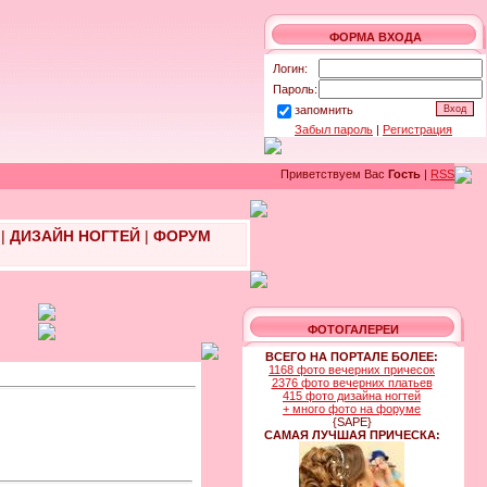
ФОРМА ВХОДА
Логин:
Пароль:
запомнить
Забыл пароль
|
Регистрация
Приветствуем Вас
Гость
|
RSS
|
ДИЗАЙН НОГТЕЙ
|
ФОРУМ
ФОТОГАЛЕРЕИ
ВСЕГО НА ПОРТАЛЕ БОЛЕЕ:
1168 фото вечерних причесок
2376 фото вечерних платьев
415 фото дизайна ногтей
+ много фото на форуме
{SAPE}
САМАЯ ЛУЧШАЯ ПРИЧЕСКА: