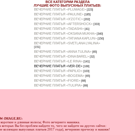
ВСЕ КАТЕГОРИИ РАЗДЕЛА
ЛУЧШИЕ ФОТО ВЫПУСКНЫХ ПЛАТЬЕВ:
ВЕЧЕРНИЕ ПЛАТЬЯ <PLUMAGE>
[223]
ВЕЧЕРНИЕ ПЛАТЬЯ <PAULINE>
[185]
ВЕЧЕРНИЕ ПЛАТЬЯ <X'ZOTIC>
[202]
ВЕЧЕРНИЕ ПЛАТЬЯ <AFTERSHOCK>
[333]
ВЕЧЕРНИЕ ПЛАТЬЯ <TADASHI>
[41]
ВЕЧЕРНИЕ ПЛАТЬЯ <OKSANA MUKHA>
[340]
ВЕЧЕРНИЕ ПЛАТЬЯ <TATIANA KAPLUN>
[150]
ВЕЧЕРНИЕ ПЛАТЬЯ <SVETLANA LYALINA>
[151]
ВЕЧЕРНИЕ ПЛАТЬЯ <ANNA TULINA>
[85]
ВЕЧЕРНИЕ ПЛАТЬЯ <DINA BAREL>
[32]
ВЕЧЕРНИЕ ПЛАТЬЯ <LE RINA>
[141]
ВЕЧЕРНИЕ ПЛАТЬЯ <VER-DE>
[168]
ВЕЧЕРНИЕ ПЛАТЬЯ <PAPILIO>
[103]
ВЕЧЕРНИЕ ПЛАТЬЯ <BOGEMA>
[65]
ВЕЧЕРНИЕ ПЛАТЬЯ <FIORE>
[68]
ВЕЧЕРНИЕ ПЛАТЬЯ <TULIPIA>
[89]
W-IMAGE.RU:
а короткие и длинные волосы; Фото вечернего макияжа.
 которых Вы без проблем найдете то, чего не найдете на других сайтах:
ние коллекции выпускных платьев 2017 года), вечернюю прическу и макияж!