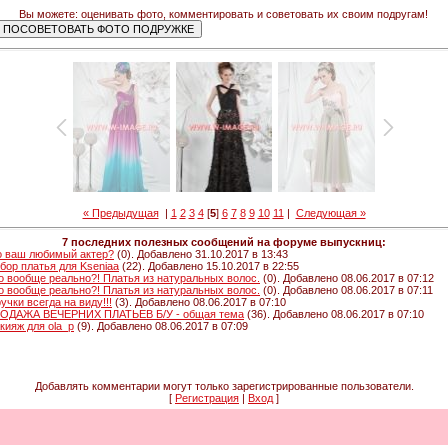
Вы можете: оценивать фото, комментировать и советовать их своим подругам!
« Предыдущая
|
1
2
3
4
[
5
]
6
7
8
9
10
11
|
Следующая »
7 последних полезных сообщений на форуме выпускниц:
о ваш любимый актер?
(0). Добавлено 31.10.2017 в 13:43
бор платья для Kseniaa
(22). Добавлено 15.10.2017 в 22:55
о вообще реально?! Платья из натуральных волос.
(0). Добавлено 08.06.2017 в 07:12
о вообще реально?! Платья из натуральных волос.
(0). Добавлено 08.06.2017 в 07:11
ручки всегда на виду!!!
(3). Добавлено 08.06.2017 в 07:10
ОДАЖА ВЕЧЕРНИХ ПЛАТЬЕВ Б/У - общая тема
(36). Добавлено 08.06.2017 в 07:10
кияж для ola_p
(9). Добавлено 08.06.2017 в 07:09
Добавлять комментарии могут только зарегистрированные пользователи.
[
Регистрация
|
Вход
]