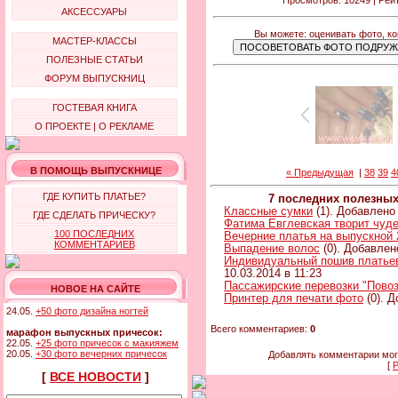
АКСЕССУАРЫ
Вы можете: оценивать фото, к
МАСТЕР-КЛАССЫ
ПОЛЕЗНЫЕ СТАТЬИ
ФОРУМ ВЫПУСКНИЦ
ГОСТЕВАЯ КНИГА
О ПРОЕКТЕ
|
О РЕКЛАМЕ
В ПОМОЩЬ ВЫПУСКНИЦЕ
« Предыдущая
|
38
39
4
ГДЕ КУПИТЬ ПЛАТЬЕ?
7 последних полезны
Классные сумки
(1). Добавлено 
ГДЕ СДЕЛАТЬ ПРИЧЕСКУ?
Фатима Евглевская творит чуд
100 ПОСЛЕДНИХ
Вечерние платья на выпускной 
КОММЕНТАРИЕВ
Выпадение волос
(0). Добавлен
Индивидуальный пошив платьев 
10.03.2014 в 11:23
Пассажирские перевозки "Повоз
НОВОЕ НА САЙТЕ
Принтер для печати фото
(0). Д
24.05.
+50 фото дизайна ногтей
Всего комментариев:
0
марафон выпускных причесок:
22.05.
+25 фото причесок с макияжем
20.05.
+30 фото вечерних причесок
Добавлять комментарии мог
[
Р
[
ВСЕ НОВОСТИ
]