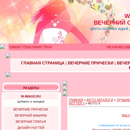
W
ВЕЧЕРНИЙ 
фото-портал идей 
Главная
|
Регистрация
|
Вход
где сделать пр
ГЛАВНАЯ СТРАНИЦА
|
ВЕЧЕРНИЕ ПРИЧЕСКИ
|
ВЕЧЕ
РАЗДЕЛЫ
W-IMAGE.RU
ГЛАВНАЯ
»
ФОТО КАТАЛОГИ
»
ЛУЧШИЕ
[добавить в закладки]
НОГТЕЙ 3
» ФОТО 8
ВЕЧЕРНИЕ ПРИЧЕСКИ
Маст
ВЕЧЕРНИЙ МАКИЯЖ
ВЕЧЕРНИЕ ПЛАТЬЯ
|
информация об авторск
ДИЗАЙН НОГТЕЙ
Просмотров: 10249 | Рейт