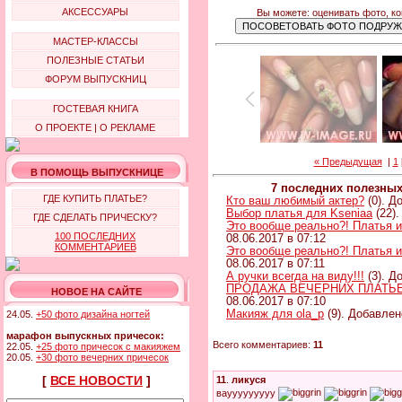
АКСЕССУАРЫ
Вы можете: оценивать фото, к
МАСТЕР-КЛАССЫ
ПОЛЕЗНЫЕ СТАТЬИ
ФОРУМ ВЫПУСКНИЦ
ГОСТЕВАЯ КНИГА
О ПРОЕКТЕ
|
О РЕКЛАМЕ
« Предыдущая
|
1
В ПОМОЩЬ ВЫПУСКНИЦЕ
7 последних полезны
ГДЕ КУПИТЬ ПЛАТЬЕ?
Кто ваш любимый актер?
(0). Д
Выбор платья для Kseniaa
(22).
ГДЕ СДЕЛАТЬ ПРИЧЕСКУ?
Это вообще реально?! Платья и
100 ПОСЛЕДНИХ
08.06.2017 в 07:12
КОММЕНТАРИЕВ
Это вообще реально?! Платья и
08.06.2017 в 07:11
А ручки всегда на виду!!!
(3). Д
ПРОДАЖА ВЕЧЕРНИХ ПЛАТЬЕВ 
НОВОЕ НА САЙТЕ
08.06.2017 в 07:10
Макияж для ola_p
(9). Добавлен
24.05.
+50 фото дизайна ногтей
марафон выпускных причесок:
Всего комментариев:
11
22.05.
+25 фото причесок с макияжем
20.05.
+30 фото вечерних причесок
[
ВСЕ НОВОСТИ
]
11
.
ликуся
ваууууууууу