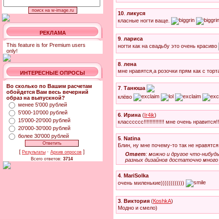
10
.
ликуся
класные ногти ваще.
РЕКЛАМА
9
.
лариса
This feature is for Premium users
ногти как на свадьбу это очень красиво
only!
8
.
лена
мне нравятся,а розочки прям как с торт
ИНТЕРЕСНЫЕ ОПРОСЫ
Во сколько по Вашим расчетам
7
.
Танюша
обойдется Вам весь вечерний
клёво
образ на выпускной?
менее 5'000 рублей
5'000-10'000 рублей
6
.
Ирина
(
Ir4ik
)
15'000-20'000 рублей
класссссс!!!!!!!!!!!!!! мне очень нравится!!!!
20'000-30'000 рублей
более 30'000 рублей
5
.
Natina
Блин, ну мне почему-то так не нравятся э
[
·
]
Результаты
Архив опросов
Ответ
: можно и другое что-нибуд
Всего ответов:
3714
разных дизайнов достаточно много
4
.
MariSolka
очень миленькие))))))))))))
3
.
Виктория
(
КoshkA
)
Модно и смело)