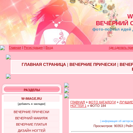
W
ВЕЧЕРНИЙ 
фото-портал идей 
Главная
|
Регистрация
|
Вход
где сделать пр
ГЛАВНАЯ СТРАНИЦА
|
ВЕЧЕРНИЕ ПРИЧЕСКИ
|
ВЕЧЕ
РАЗДЕЛЫ
W-IMAGE.RU
ГЛАВНАЯ
»
ФОТО КАТАЛОГИ
»
ЛУЧШИЕ
[добавить в закладки]
НОГТЕЙ 1
» ФОТО 184
ВЕЧЕРНИЕ ПРИЧЕСКИ
ВЕЧЕРНИЙ МАКИЯЖ
|
информация об авторск
ВЕЧЕРНИЕ ПЛАТЬЯ
Просмотров: 90353 | Рейт
ДИЗАЙН НОГТЕЙ