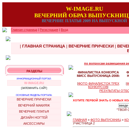
W-IMAGE.RU
ВЕЧЕРНИЙ ОБРАЗ ВЫПУСКНИ
ВЕЧЕРНИЕ ПЛАТЬЯ 2009 НА ВЫПУСКНОЙ
Главная страница
|
Регистрация
|
Вход
|
ГЛАВНАЯ СТРАНИЦА
|
ВЕЧЕРНИЕ ПРИЧЕСКИ
|
ВЕЧЕ
по вопросам размещения рек
РАЗДЕЛЫ
ФИНАЛИСТКА КОНКУРСА
Ф
МИСС ВЫПУСКНИЦА-2008:
ИНФОРМАЦИОННЫЙ ПОРТАЛ:
W-IMAGE.RU
[
ФОТО ФИНАЛИСТОК ТРЕХ
[
Ф
КОНКУРСОВ
]
[ЗАПОМНИТЬ САЙТ]
РЕЗУЛЬТАТЫ ОТБ
ОСНОВНЫЕ РАЗДЕЛЫ ПОРТАЛА:
ВЕЧЕРНИЕ ПРИЧЕСКИ
ХОТИТЕ ПЕРВОЙ ЗНАТЬ О НОВЫХ КО
ВЕЧЕРНИЙ МАКИЯЖ
"ТВОЙ 
ВЕЧЕРНИЕ ПЛАТЬЯ
ДИЗАЙН НОГТЕЙ
ГЛАВНАЯ
»
ФОТО ВЫПУСКНИЦ
»
КО
УЧАСТНИЦА 2
АКСЕССУАРЫ