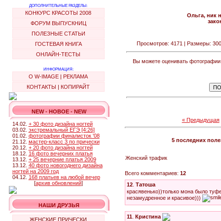
ДОПОЛНИТЕЛЬНЫЕ РАЗДЕЛЫ:
КОНКУРС КРАСОТЫ 2008
Ольга, ник н
зако
ФОРУМ ВЫПУСКНИЦ
ПОЛЕЗНЫЕ СТАТЬИ
Просмотров: 4171 | Размеры: 300x
ГОСТЕВАЯ КНИГА
ОНЛАЙН-ТЕСТЫ
Вы можете оценивать фотографии и
ИНФОРМАЦИЯ:
О W-IMAGE
|
РЕКЛАМА
КОНТАКТЫ
|
КОПИРАЙТ
NEW - НОВОЕ - NEW
« Предыдущая
14.02.
+ 30 фото дизайна ногтей
03.02.
экстремальный ЕГЭ [4:26]
01.02.
фотографии финалисток '08
5 последних пол
21.12.
мастер-класс 3 по прически
20.12.
+ 20 фото дизайна ногтей
18.12.
16 фото вечерних платья
Женский трафик
13.12.
+ 25 вечерние платья 2009
13.12.
40 фото новогоднего дизайна
ногтей на 2009 год
Всего комментариев:
12
04.12.
168 платьев на любой вечер
[
архив обновлений
]
12
.
Татоша
красявенько))только мона было туфе
незамудренное и красивое)))
НАШИ ДРУЗЬЯ
11
.
Кристина
ЖЕНСКИЕ ПРИЧЕСКИ