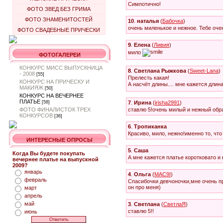
Симпотично!
ФОТО ЗВЕД БЕЗ ГРИМА
ФОТО ЗНАМЕНИТОСТЕЙ
10
.
наталья
(
Бабочка
)
очень миленькое и нежное. Тебе очен
ФОТО СВАДЕБНЫЕ ПРИЧЕСКИ
9
.
Елена
(
Ливия
)
мило
ФОТОГАЛЕРЕИ
КОНКУРС МИСС ВЫПУСКНИЦА
8
.
Светлана Рыжкова
(
Sweet-Lana
)
- 2008
[55]
Прелесть какая!
КОНКУРС НА ПРИЧЕСКУ И
А насчёт длины.... мне кажется длин
МАКИЯЖ
[50]
КОНКУРС НА ВЕЧЕРНЕЕ
ПЛАТЬЕ
[58]
7
.
Ирина
(
irisha2991
)
ФОТО ФИНАЛИСТОК ТРЕХ
ставлю 5!очень милый и нежный обра
КОНКУРСОВ
[36]
6
.
Тропиканка
Красиво, мило, нежно!именно то, чт
ИНТЕРЕСНЫЕ ОПРОСЫ
5
.
Саша
Когда Вы будете покупать
А мне кажется платье коротковато и 
вечернее платье на выпускной
2009?
январь
4
.
Ольга
(
MAC9I
)
февраль
Спасибочки девчоночки,мне очень п
он про меня)
март
апрель
май
3
.
Светлана
(
СветлаЯ
)
ставлю 5!!
июнь