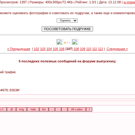
Просмотров: 1397 | Размеры: 400x300px/72.4Kb | Рейтинг: 1.0/1 | Дата: 13.12.08 |
w-imag
можете оценивать фотографии и советовать их подругам, а также еще и комментирова
« Предыдущая
|
102
103
104
105
106
[
107
]
108
109
110
111
112
|
Следующая »
5 последних полезных сообщений на форуме выпускниц:
ий трафик
>#978::8363#!