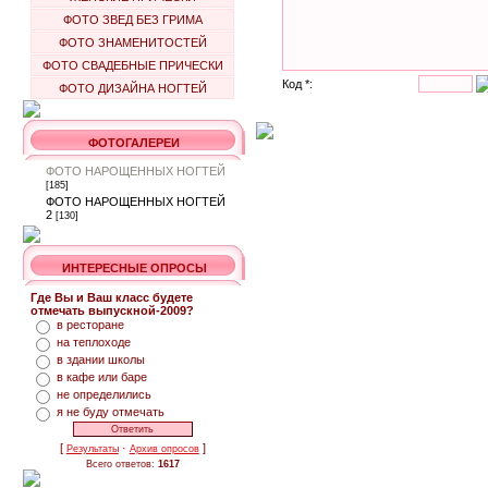
ФОТО ЗВЕД БЕЗ ГРИМА
ФОТО ЗНАМЕНИТОСТЕЙ
ФОТО СВАДЕБНЫЕ ПРИЧЕСКИ
Код *:
ФОТО ДИЗАЙНА НОГТЕЙ
ФОТОГАЛЕРЕИ
ФОТО НАРОЩЕННЫХ НОГТЕЙ
[185]
ФОТО НАРОЩЕННЫХ НОГТЕЙ
2
[130]
ИНТЕРЕСНЫЕ ОПРОСЫ
Где Вы и Ваш класс будете
отмечать выпускной-2009?
в ресторане
на теплоходе
в здании школы
в кафе или баре
не определились
я не буду отмечать
[
·
]
Результаты
Архив опросов
Всего ответов:
1617