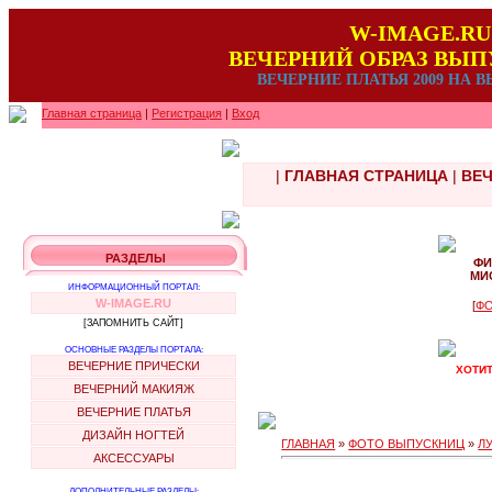
W-IMAGE.RU
ВЕЧЕРНИЙ ОБРАЗ ВЫ
ВЕЧЕРНИЕ ПЛАТЬЯ 2009 НА
Главная страница
|
Регистрация
|
Вход
|
ГЛАВНАЯ СТРАНИЦА
|
ВЕЧ
РАЗДЕЛЫ
ФИ
МИ
ИНФОРМАЦИОННЫЙ ПОРТАЛ:
W-IMAGE.RU
[
ФО
[ЗАПОМНИТЬ САЙТ]
ОСНОВНЫЕ РАЗДЕЛЫ ПОРТАЛА:
ВЕЧЕРНИЕ ПРИЧЕСКИ
ХОТИТ
ВЕЧЕРНИЙ МАКИЯЖ
ВЕЧЕРНИЕ ПЛАТЬЯ
ДИЗАЙН НОГТЕЙ
ГЛАВНАЯ
»
ФОТО ВЫПУСКНИЦ
»
Л
АКСЕССУАРЫ
ДОПОЛНИТЕЛЬНЫЕ РАЗДЕЛЫ: