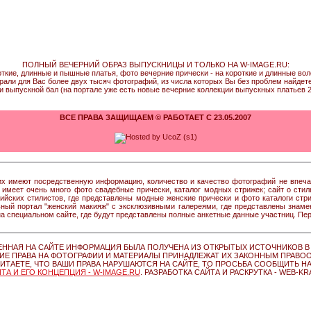
ПОЛНЫЙ ВЕЧЕРНИЙ ОБРАЗ ВЫПУСКНИЦЫ И ТОЛЬКО НА W-IMAGE.RU:
откие, длинные и пышные платья, фото вечерние прически - на короткие и длинные во
рали для Вас более двух тысяч фотографий, из числа которых Вы без проблем найдете т
и выпускной бал (на портале уже есть новые вечерние коллекции выпускных платьев 2
ВСЕ ПРАВА ЗАЩИЩАЕМ © РАБОТАЕТ С 23.05.2007
 них имеют посредственную информацию, количество и качество фотографий не впе
 имеет очень много фото свадебные прически, каталог модных стрижек; сайт о сти
сийских стилистов, где представлены модные женские прически и фото каталоги ст
ный портал "женский макияж" с эксклюзивными галереями, где представлены знамен
а специальном сайте, где будут представлены полные анкетные данные участниц. Пе
ЕННАЯ НА САЙТЕ ИНФОРМАЦИЯ БЫЛА ПОЛУЧЕНА ИЗ ОТКРЫТЫХ ИСТОЧНИКОВ В 
ИЕ ПРАВА НА ФОТОГРАФИИ И МАТЕРИАЛЫ ПРИНАДЛЕЖАТ ИХ ЗАКОННЫМ ПРАВО
ИТАЕТЕ, ЧТО ВАШИ ПРАВА НАРУШАЮТСЯ НА САЙТЕ, ТО ПРОСЬБА СООБЩИТЬ Н
ТА И ЕГО КОНЦЕПЦИЯ - W-IMAGE.RU
. РАЗРАБОТКА САЙТА И РАСКРУТКА - WEB-KR