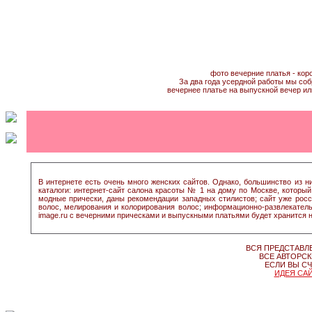
фото вечерние платья - кор
За два года усердной работы мы соб
вечернее платье на выпускной вечер ил
В интернете есть очень много женских сайтов. Однако, большинство из
каталоги: интернет-сайт салона красоты № 1 на дому по Москве, который
модные прически, даны рекомендации западных стилистов; сайт уже рос
волос, мелирования и колорирования волос; информационно-развлекатель
image.ru с вечерними прическами и выпускными платьями будет хранится н
ВСЯ ПРЕДСТАВЛ
ВСЕ АВТОРСК
ЕСЛИ ВЫ СЧ
ИДЕЯ САЙ