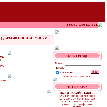
Приветствуем Вас
Гость
Ж
|
ДИЗАЙН НОГТЕЙ
|
ФОРУМ
ФОРМА ВХОДА
РСА
:
Логин:
РЕХ
Пароль:
запомнить
Забыл пароль
·
Регистрация
АССАХ?
ФОТОГАЛЕРЕИ
ВСЕГО НА САЙТЕ БОЛЕЕ:
645 фото вечерних причесок
1070 фото вечерних платьев
315 фото дизайна ногтей
+ много фото на форуме