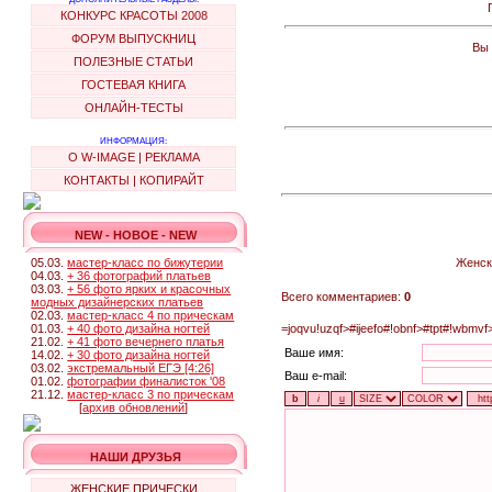
КОНКУРС КРАСОТЫ 2008
ФОРУМ ВЫПУСКНИЦ
Вы 
ПОЛЕЗНЫЕ СТАТЬИ
ГОСТЕВАЯ КНИГА
ОНЛАЙН-ТЕСТЫ
ИНФОРМАЦИЯ:
О W-IMAGE
|
РЕКЛАМА
КОНТАКТЫ
|
КОПИРАЙТ
NEW - НОВОЕ - NEW
05.03.
мастер-класс по бижутерии
Женск
04.03.
+ 36 фотографий платьев
03.03.
+ 56 фото ярких и красочных
Всего комментариев:
0
модных дизайнерских платьев
02.03.
мастер-класс 4 по прическам
01.03.
+ 40 фото дизайна ногтей
=joqvu!uzqf>#ijeefo#!obnf>#tpt#!wbmvf
21.02.
+ 41 фото вечернего платья
Ваше имя:
14.02.
+ 30 фото дизайна ногтей
03.02.
экстремальный ЕГЭ [4:26]
Ваш e-mail:
01.02.
фотографии финалисток '08
21.12.
мастер-класс 3 по прическам
[
архив обновлений
]
НАШИ ДРУЗЬЯ
ЖЕНСКИЕ ПРИЧЕСКИ