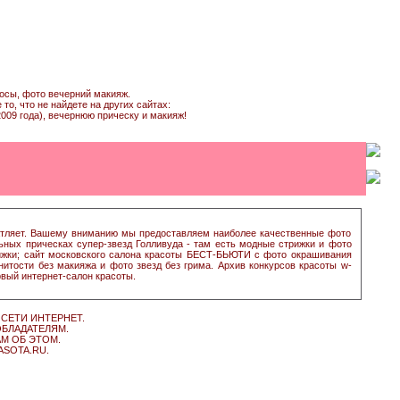
лосы, фото вечерний макияж.
о, что не найдете на других сайтах:
009 года), вечернюю прическу и макияж!
чатляет. Вашему вниманию мы предоставляем наиболее качественные фото
льных прическах супер-звезд Голливуда - там есть модные стрижки и фото
рижки; сайт московского салона красоты БЕСТ-БЬЮТИ с фото окрашивания
итости без макияжа и фото звезд без грима. Архив конкурсов красоты w-
рвый интернет-салон красоты.
СЕТИ ИНТЕРНЕТ.
ОБЛАДАТЕЛЯМ.
АМ ОБ ЭТОМ.
ASOTA.RU.