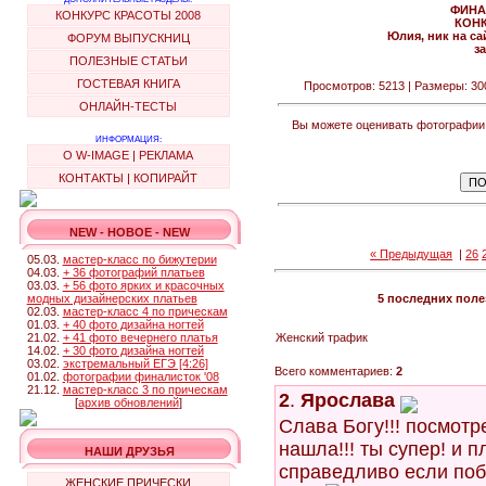
ФИНА
КОНКУРС КРАСОТЫ 2008
КОНК
Юлия, ник на сай
ФОРУМ ВЫПУСКНИЦ
з
ПОЛЕЗНЫЕ СТАТЬИ
ГОСТЕВАЯ КНИГА
Просмотров: 5213 | Размеры: 300x
ОНЛАЙН-ТЕСТЫ
Вы можете оценивать фотографии и
ИНФОРМАЦИЯ:
О W-IMAGE
|
РЕКЛАМА
КОНТАКТЫ
|
КОПИРАЙТ
NEW - НОВОЕ - NEW
« Предыдущая
|
26
05.03.
мастер-класс по бижутерии
04.03.
+ 36 фотографий платьев
03.03.
+ 56 фото ярких и красочных
модных дизайнерских платьев
5 последних пол
02.03.
мастер-класс 4 по прическам
01.03.
+ 40 фото дизайна ногтей
21.02.
+ 41 фото вечернего платья
Женский трафик
14.02.
+ 30 фото дизайна ногтей
03.02.
экстремальный ЕГЭ [4:26]
Всего комментариев:
2
01.02.
фотографии финалисток '08
21.12.
мастер-класс 3 по прическам
2
.
Ярослава
[
архив обновлений
]
Слава Богу!!! посмотре
нашла!!! ты супер! и пл
НАШИ ДРУЗЬЯ
справедливо если поб
ЖЕНСКИЕ ПРИЧЕСКИ