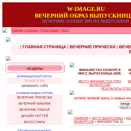
W-IMAGE.RU
ВЕЧЕРНИЙ ОБРАЗ ВЫПУСКНИ
ВЕЧЕРНИЕ ПЛАТЬЯ 2009 НА ВЫПУСКНОЙ
Главная страница
|
Регистрация
|
Вход
|
ГЛАВНАЯ СТРАНИЦА
|
ВЕЧЕРНИЕ ПРИЧЕСКИ
|
ВЕЧЕ
РАЗДЕЛЫ
ФИНАЛИСТКА КОНКУРСА
Ф
МИСС ВЫПУСКНИЦА-2008:
ИНФОРМАЦИОННЫЙ ПОРТАЛ:
W-IMAGE.RU
[
ФОТО ФИНАЛИСТОК ТРЕХ
[
Ф
КОНКУРСОВ
]
[ЗАПОМНИТЬ САЙТ]
РЕЗУЛЬТАТЫ ОТБ
ОСНОВНЫЕ РАЗДЕЛЫ ПОРТАЛА:
ВЕЧЕРНИЕ ПРИЧЕСКИ
ХОТИТЕ ПЕРВОЙ ЗНАТЬ О НОВЫХ КО
ВЕЧЕРНИЙ МАКИЯЖ
"ТВОЙ 
ВЕЧЕРНИЕ ПЛАТЬЯ
ДИЗАЙН НОГТЕЙ
ГЛАВНАЯ
»
ФОТО ВЫПУСКНИЦ
»
КО
КОНКУРСОВ
» ФИНАЛИСТКА 10
АКСЕССУАРЫ
ДОПОЛНИТЕЛЬНЫЕ РАЗДЕЛЫ: