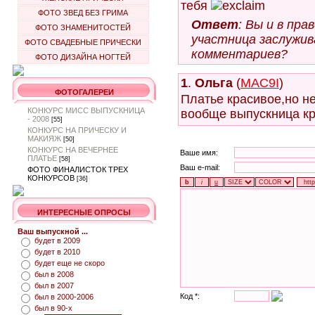
тебя
ФОТО ЗВЕД БЕЗ ГРИМА
Ответ
: Вы и в пр
ФОТО ЗНАМЕНИТОСТЕЙ
участница заслужи
ФОТО СВАДЕБНЫЕ ПРИЧЕСКИ
комментариев?
ФОТО ДИЗАЙНА НОГТЕЙ
1
.
Ольга
(
MAC9I
)
ФОТОГАЛЕРЕИ
Платье красивое,но н
КОНКУРС МИСС ВЫПУСКНИЦА
вообще выпускница кр
- 2008
[55]
КОНКУРС НА ПРИЧЕСКУ И
МАКИЯЖ
[50]
КОНКУРС НА ВЕЧЕРНЕЕ
Ваше имя:
ПЛАТЬЕ
[58]
Ваш e-mail:
ФОТО ФИНАЛИСТОК ТРЕХ
КОНКУРСОВ
[36]
ИНТЕРЕСНЫЕ ОПРОСЫ
Ваш выпускной ...
будет в 2009
будет в 2010
будет еще не скоро
был в 2008
был в 2007
Код *:
был в 2000-2006
был в 90-х