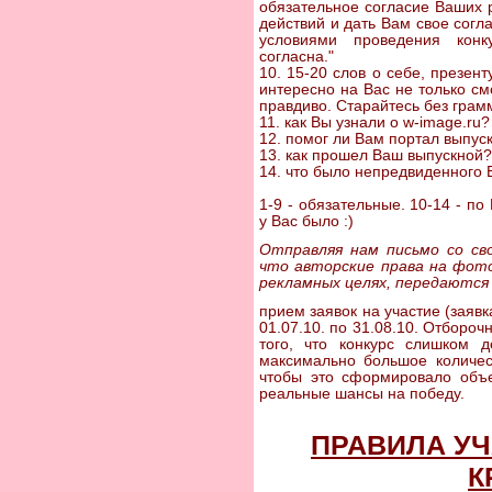
обязательное согласие Ваших 
действий и дать Вам свое согла
условиями проведения конк
согласна."
10. 15-20 слов о себе, презен
интересно на Вас не только см
правдиво. Старайтесь без грам
11. как Вы узнали о w-image.ru?
12. помог ли Вам портал выпус
13. как прошел Ваш выпускной?
14. что было непредвиденного 
1-9 - обязательные. 10-14 - п
у Вас было :)
Отправляя нам письмо со с
что авторские права на фото
рекламных целях, передаются
прием заявок на участие (заявк
01.07.10. по 31.08.10. Отборочн
того, что конкурс слишком д
максимально большое количес
чтобы это сформировало объек
реальные шансы на победу.
ПРАВИЛА УЧ
К