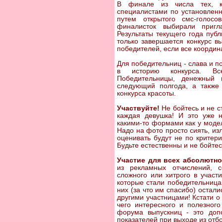
В финале из числа тех, к
специалистами по установлен
путем открытого смс-голос
финалисток выбирали приг
Результаты текущего года публ
только завершается конкурс в
победителей, если все координ
Для победительниц - слава и по
в историю конкурса. Вс
Победительницы, денежный 
следующий полгода, а также
конкурса красоты.
Участвуйте!
Не бойтесь и не с
каждая девушка! И это уже н
какими-то формами как у модел
Надо на фото просто сиять, из
оценивать будут не по критери
Будьте естественны и не бойтес
Участие для всех абсолютно
из рекламных отчислений, 
сложного или хитрого в участи
которые стали победительницам
них (за что им спасибо) остал
другими участницами! Кстати о
чего интересного и полезного
форума выпускниц - это доп
показателей при выходе из отбо