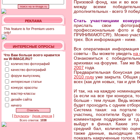
Призовой фонд, как и во все
между всеми победитель
дополнительных - всего 9 побе
Стать участницами конкур
РЕКЛАМА
прислать свои фотогра
This feature is for Premium users
профессиональные фото и ф
only!
ПРИНИМАЮТСЯ!). Можно участво
трех. Вся информация - ниже.
ИНТЕРЕСНЫЕ ОПРОСЫ
Вся оперативная информация 
советы - Вы можете увидеть
на
Что Вам больше всего нравится
Ознакомиться с победитель
на W-IMAGE.RU?
арихивах на форуме. Там же В
количество фотографий
2007
года.
качество фотографий
Предварительная бонусная р
форум выпускниц
2010 году
уже закрыта. Общая р
всех (как для новых, так и для 
интересные статьи
конкурс красоты
И так, на на каждую номинацию
мастер-классы
(а если на все три конкурса, 
дизайн сайта
больше - тем лучше. Ведь можн
будет проходить с одним отбор
ничего
Система такая: на портале 
участниц, посетители будут го
[
·
]
Результаты
Архив опросов
комментарии поддержки и т.д.
Всего ответов:
1038
выйдут в финал. Какие это 
средний бал, количество оцен
также данные, выходящие п
показать накрученные голоса. 