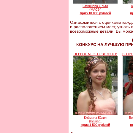
Смирнова Ольга
К
(MAC9I)
приз 10 000 рублей
п
Ознакомиться с оценками каждо
и расположением мест, узнать 
всевозможные детали, Вы може
КОНКУРС НА ЛУЧШУЮ ПР
ПЕРВОЕ МЕСТО (ЗОЛОТО)
ВТОРО
Клёмина Юлия
Бо
(kyulian)
приз 1 500 рублей
п