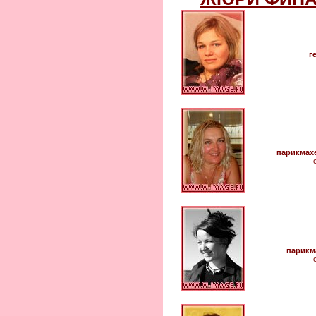
г
парикмах
парикм