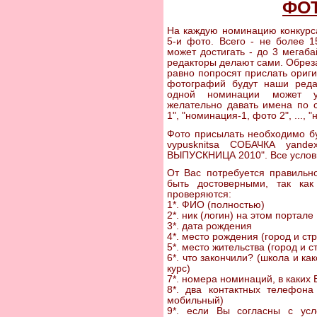
ФО
На каждую номинацию конкурса
5-и фото. Всего - не более 
может достигать - до 3 мегаба
редакторы делают сами. Обрез
равно попросят прислать ориг
фотографий будут наши реда
одной номинации может уч
желательно давать имена по 
1", "номинация-1, фото 2", ..., 
Фото присылать необходимо бу
vypusknitsa СОБАЧКА yande
ВЫПУСКНИЦА 2010". Все условия
От Вас потребуется правил
быть достоверными, так ка
проверяются:
1*. ФИО (полностью)
2*. ник (логин) на этом портале
3*. дата рождения
4*. место рождения (город и ст
5*. место жительства (город и с
6*. что закончили? (школа и как
курс)
7*. номера номинаций, в каких 
8*. два контактных телефона
мобильный)
9*. если Вы согласны с усл