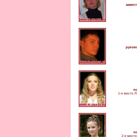
замес
руков
п
1-е место
п
2-е мест