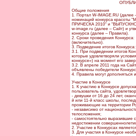
ОПУБЛИ
Общие положения
1. Портал W-IMAGE.RU (далее 
номинаций конкурса красоты
ПРИЧЕСКА 2010" и "ВЫПУСКНОЕ 
w-image.ru (далее – Сайт) и у
конкурса (далее – Правила).
2. Сроки проведения Конкурса: 
(включительно).
3. Подведение итогов Конкурса:
3.1. При подведении итогов Кон
которые удовлетворяли условия
конкурсе») на момент его заве
3.2. В апреле 2011 года на Сай
объявлены победители Конкурс
4. Правила могут дополняться 
Участие в Конкурсе
1. К участию в Конкурсе допус
пользователь сайта, удовлетв
- девушки от 16 до 24 лет, ока
й или 11-й класс школы, послед
проживающие на территории Ро
- независимо от национальности
телосложения;
- самостоятельно выразившие с
недостижении совершеннолетия 
2. Участие в Конкурсах являет
3. Для участия в Конкурсе необ