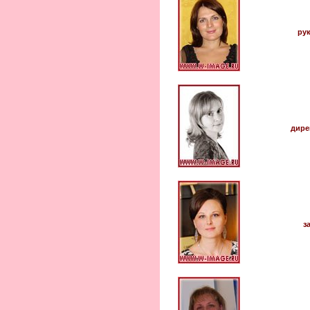
рук
дире
з