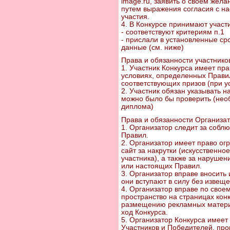
image.ru, заявить о своем жела
путем выражения согласия с 
участия.
4. В Конкурсе принимают участи
- соответствуют критериям п.1
- прислали в установленные ср
данные (см. ниже)
Права и обязанности участнико
1. Участник Конкурса имеет пра
условиях, определенных Прави
соответствующих призов (при у
2. Участник обязан указывать 
можно было бы проверить (необ
диплома)
Права и обязанности Организа
1. Организатор следит за собл
Правил.
2. Организатор имеет право огр
сайт за накрутки (искусственно
участника), а также за нарушен
или настоящих Правил.
3. Организатор вправе вносить
они вступают в силу без извеще
4. Организатор вправе по свое
пространство на страницах конк
размещению рекламных материа
ход Конкурса.
5. Организатор Конкурса имее
Участников и Победителей, про