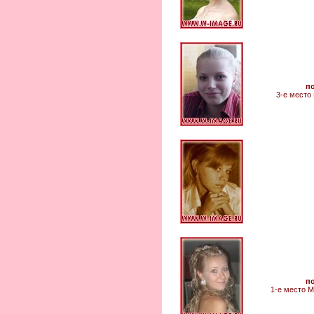
п
3-е мест
п
1-е место