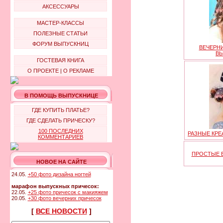
АКСЕССУАРЫ
МАСТЕР-КЛАССЫ
ПОЛЕЗНЫЕ СТАТЬИ
ФОРУМ ВЫПУСКНИЦ
ВЕЧЕРНИ
В
ГОСТЕВАЯ КНИГА
О ПРОЕКТЕ
|
О РЕКЛАМЕ
В ПОМОЩЬ ВЫПУСКНИЦЕ
ГДЕ КУПИТЬ ПЛАТЬЕ?
ГДЕ СДЕЛАТЬ ПРИЧЕСКУ?
100 ПОСЛЕДНИХ
РАЗНЫЕ КРЕ
КОММЕНТАРИЕВ
ПРОСТЫЕ В
НОВОЕ НА САЙТЕ
24.05.
+50 фото дизайна ногтей
марафон выпускных причесок:
22.05.
+25 фото причесок с макияжем
20.05.
+30 фото вечерних причесок
[
ВСЕ НОВОСТИ
]