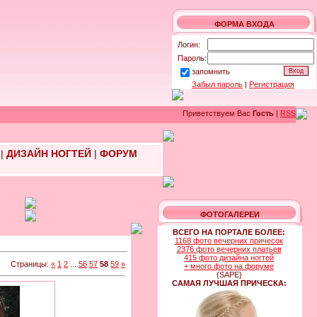
ФОРМА ВХОДА
Логин:
Пароль:
запомнить
Забыл пароль
|
Регистрация
Приветствуем Вас
Гость
|
RSS
|
ДИЗАЙН НОГТЕЙ
|
ФОРУМ
ФОТОГАЛЕРЕИ
ВСЕГО НА ПОРТАЛЕ БОЛЕЕ:
1168 фото вечерних причесок
2376 фото вечерних платьев
415 фото дизайна ногтей
Страницы:
«
1
2
...
56
57
58
59
»
+ много фото на форуме
{SAPE}
САМАЯ ЛУЧШАЯ ПРИЧЕСКА: