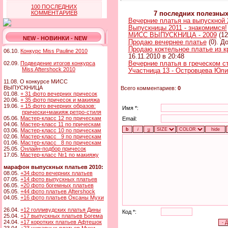
100 ПОСЛЕДНИХ
КОММЕНТАРИЕВ
7 последних полезны
Вечерние платья на выпускной 
Выпускницы 2011 - знакомимся!
МИСС ВЫПУСКНИЦА - 2009
(12
NEW - НОВИНКИ - NEW
Продаю вечернее платье
(0). Д
Продаю коктельное платье из к
06.10.
Конкурс Miss Pauline 2010
16.11.2010 в 20:48
02.09.
Подведение итогов конкурса
Вечерние платья в греческом с
Miss Aftershock 2010
Участница 13 - Островцева Юли
11.08. О конкурсе МИСС
ВЫПУСКНИЦА
Всего комментариев:
0
01.08.
+ 31 фото вечерних причесок
20.06.
+ 35 фото причесок и макияжа
19.06.
+ 15 фото вечерних образов:
Имя *:
прически+макияж ретро-стиля
05.06.
Мастер-класс 12 по прическам
Email:
04.06.
Мастер-класс 11 по прическам
03.06.
Мастер-класс 10 по прическам
02.06.
Мастер-класс 9 по прическам
01.06.
Мастер-класс 8 по прическам
25.05.
Онлайн-подбор причесок
17.05.
Мастер-класс №1 по макияжу
марафон выпускных платьев 2010:
08.05.
+34 фото вечерних платьев
07.05.
+14 фото выпускных платьев
06.05.
+20 фото богемных платьев
05.05.
+44 фото платьев Aftershock
04.05.
+16 фото платьев Оксаны Мухи
26.04.
+12 голливудских платья Дины
Код *:
25.04.
+17 выпускных платьев Богема
24.04.
+17 коротких платьев Афтешок