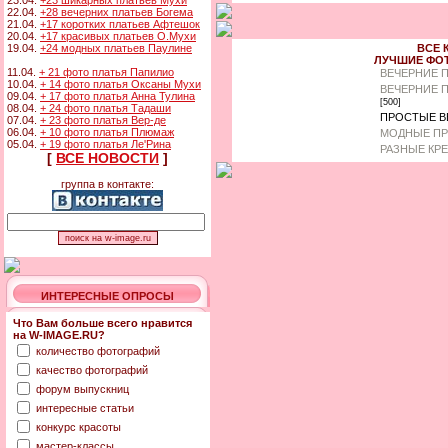
23.04.
+23 шикарных платьев Мухи
22.04.
+28 вечерних платьев Богема
21.04.
+17 коротких платьев Афтешок
20.04.
+17 красивых платьев О.Мухи
19.04.
+24 модных платьев Паулине
ВСЕ 
ЛУЧШИЕ ФО
11.04.
+ 21 фото платья Папилио
ВЕЧЕРНИЕ 
10.04.
+ 14 фото платья Оксаны Мухи
ВЕЧЕРНИЕ 
09.04.
+ 17 фото платья Анна Тулина
[500]
08.04.
+ 24 фото платья Тадаши
ПРОСТЫЕ В
07.04.
+ 23 фото платья Вер-де
06.04.
+ 10 фото платья Плюмаж
МОДНЫЕ ПР
05.04.
+ 19 фото платья Ле'Рина
РАЗНЫЕ КР
[
ВСЕ НОВОСТИ
]
группа в контакте:
ИНТЕРЕСНЫЕ ОПРОСЫ
Что Вам больше всего нравится
на W-IMAGE.RU?
количество фотографий
качество фотографий
форум выпускниц
интересные статьи
конкурс красоты
мастер-классы