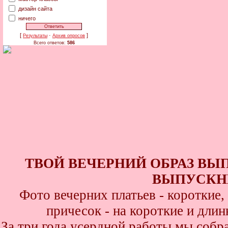
дизайн сайта
ничего
[
·
]
Результаты
Архив опросов
Всего ответов:
586
ТВОЙ ВЕЧЕРНИЙ ОБРАЗ ВЫ
ВЫПУСКНИ
Фото вечерних платьев - короткие
причесок - на короткие и дли
За три года усердной работы мы собр