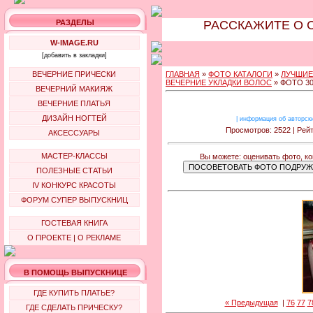
РАЗДЕЛЫ
РАССКАЖИТЕ О 
W-IMAGE.RU
[добавить в закладки]
ВЕЧЕРНИЕ ПРИЧЕСКИ
ГЛАВНАЯ
»
ФОТО КАТАЛОГИ
»
ЛУЧШИЕ
ВЕЧЕРНИЕ УКЛАДКИ ВОЛОС
» ФОТО 3
ВЕЧЕРНИЙ МАКИЯЖ
ВЕЧЕРНИЕ ПЛАТЬЯ
ДИЗАЙН НОГТЕЙ
|
информация об авторск
Просмотров: 2522 | Рейт
АКСЕССУАРЫ
МАСТЕР-КЛАССЫ
Вы можете: оценивать фото, ко
ПОЛЕЗНЫЕ СТАТЬИ
IV КОНКУРС КРАСОТЫ
ФОРУМ СУПЕР ВЫПУСКНИЦ
ГОСТЕВАЯ КНИГА
О ПРОЕКТЕ
|
О РЕКЛАМЕ
В ПОМОЩЬ ВЫПУСКНИЦЕ
ГДЕ КУПИТЬ ПЛАТЬЕ?
« Предыдущая
|
76
77
7
ГДЕ СДЕЛАТЬ ПРИЧЕСКУ?