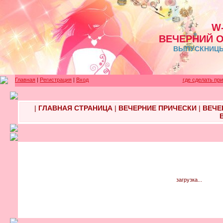
W
ВЕЧЕРНИЙ 
ВЫПУСКНИЦЫ 
Главная
|
Регистрация
|
Вход
где сделать пр
|
ГЛАВНАЯ СТРАНИЦА
|
ВЕЧЕРНИЕ ПРИЧЕСКИ
|
ВЕЧЕ
загрузка...