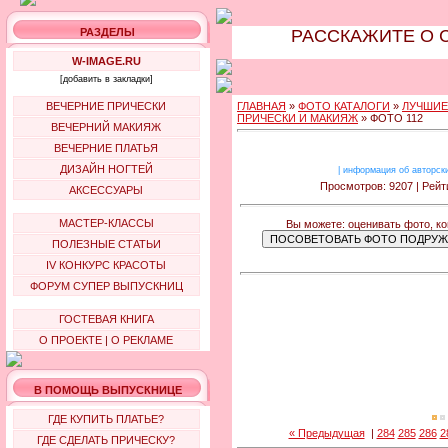
РАЗДЕЛЫ
РАССКАЖИТЕ О 
W-IMAGE.RU
[добавить в закладки]
ВЕЧЕРНИЕ ПРИЧЕСКИ
ГЛАВНАЯ
»
ФОТО КАТАЛОГИ
»
ЛУЧШИЕ
ПРИЧЕСКИ И МАКИЯЖ
» ФОТО 112
ВЕЧЕРНИЙ МАКИЯЖ
ВЕЧЕРНИЕ ПЛАТЬЯ
ДИЗАЙН НОГТЕЙ
|
информация об авторск
Просмотров: 9207 | Рейти
АКСЕССУАРЫ
МАСТЕР-КЛАССЫ
Вы можете: оценивать фото, ко
ПОЛЕЗНЫЕ СТАТЬИ
IV КОНКУРС КРАСОТЫ
ФОРУМ СУПЕР ВЫПУСКНИЦ
ГОСТЕВАЯ КНИГА
О ПРОЕКТЕ
|
О РЕКЛАМЕ
В ПОМОЩЬ ВЫПУСКНИЦЕ
ГДЕ КУПИТЬ ПЛАТЬЕ?
« Предыдущая
|
284
285
286
2
ГДЕ СДЕЛАТЬ ПРИЧЕСКУ?