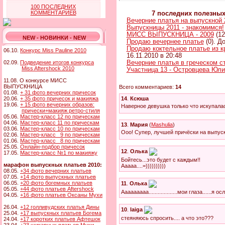
100 ПОСЛЕДНИХ
КОММЕНТАРИЕВ
7 последних полезны
Вечерние платья на выпускной 
Выпускницы 2011 - знакомимся!
МИСС ВЫПУСКНИЦА - 2009
(12
NEW - НОВИНКИ - NEW
Продаю вечернее платье
(0). Д
Продаю коктельное платье из к
06.10.
Конкурс Miss Pauline 2010
16.11.2010 в 20:48
02.09.
Подведение итогов конкурса
Вечерние платья в греческом с
Miss Aftershock 2010
Участница 13 - Островцева Юли
11.08. О конкурсе МИСС
ВЫПУСКНИЦА
Всего комментариев:
14
01.08.
+ 31 фото вечерних причесок
20.06.
+ 35 фото причесок и макияжа
14
.
Ксюша
19.06.
+ 15 фото вечерних образов:
Наверное девушка только что искупал
прически+макияж ретро-стиля
05.06.
Мастер-класс 12 по прическам
04.06.
Мастер-класс 11 по прическам
13
.
Мария
(
Mashulia
)
03.06.
Мастер-класс 10 по прическам
Ооо! Супер, лучшей причёски на выпуск
02.06.
Мастер-класс 9 по прическам
01.06.
Мастер-класс 8 по прическам
25.05.
Онлайн-подбор причесок
12
.
Олька
17.05.
Мастер-класс №1 по макияжу
Бойтесь...это будет с каждым!!
марафон выпускных платьев 2010:
Ааааа....=))))))))))
08.05.
+34 фото вечерних платьев
07.05.
+14 фото выпускных платьев
06.05.
+20 фото богемных платьев
11
.
Олька
05.05.
+44 фото платьев Aftershock
Ааааааааа...................мои глаза......я ос
04.05.
+16 фото платьев Оксаны Мухи
26.04.
+12 голливудских платья Дины
10
.
laiga
25.04.
+17 выпускных платьев Богема
стеяняюсь спросить.... а что это???
24.04.
+17 коротких платьев Афтешок