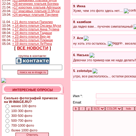
23.04.
+23 шикарных платьев Мухи
22.04.
+28 вечерних платьев Богема
9
.
Инна
21.04.
+17 коротких платьев Афтешок
Хуже, чем это фото здесь нет....
20.04.
+17 красивых платьев О.Мухи
19.04.
+24 модных платьев Паулине
11.04.
+ 21 фото платья Папилио
8
.
казябазя
10.04.
+ 14 фото платья Оксаны Мухи
да ладно вам... пучочек симпатишный
09.04.
+ 17 фото платья Анна Тулина
08.04.
+ 24 фото платья Тадаши
07.04.
+ 23 фото платья Вер-де
7
.
Ася
06.04.
+ 10 фото платья Плюмаж
ну хоть это осталось.
. весел
05.04.
+ 19 фото платья Ле'Рина
[
ВСЕ НОВОСТИ
]
6
.
Наська
группа в контакте:
Девочки это пример как не надо делать!!
5
.
zolotulya
утро, все расползлось... остатки роск
ИНТЕРЕСНЫЕ ОПРОСЫ
Имя *:
Сколько фотографий причесок
на W-IMAGE.RU?
Email:
менее 100 фото
100-300 фото
300-500 фото
500-700 фото
700-1000 фото
более 1000 фото