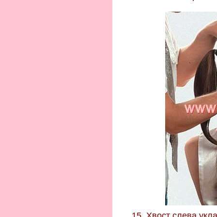
15. Хвост слева укл