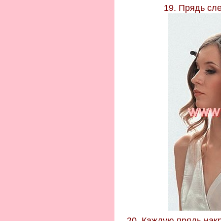
19. Прядь сле
20. Каждую прядь нак