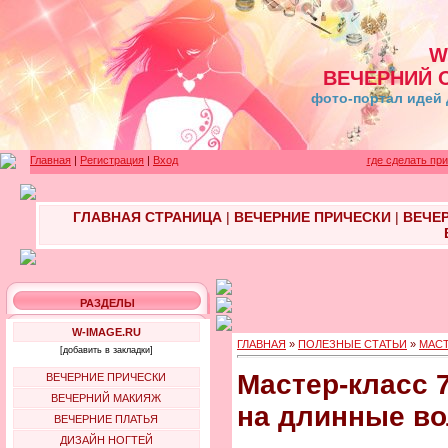
W
ВЕЧЕРНИЙ 
фото-портал идей 
Главная
|
Регистрация
|
Вход
где сделать пр
ГЛАВНАЯ СТРАНИЦА
|
ВЕЧЕРНИЕ ПРИЧЕСКИ
|
ВЕЧЕ
РАЗДЕЛЫ
W-IMAGE.RU
ГЛАВНАЯ
»
ПОЛЕЗНЫЕ СТАТЬИ
»
МАСТ
[добавить в закладки]
Мастер-класс 7
ВЕЧЕРНИЕ ПРИЧЕСКИ
ВЕЧЕРНИЙ МАКИЯЖ
на длинные в
ВЕЧЕРНИЕ ПЛАТЬЯ
ДИЗАЙН НОГТЕЙ