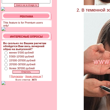
2. В теменной з
РЕКЛАМА
This feature is for Premium users
only!
ИНТЕРЕСНЫЕ ОПРОСЫ
Во сколько по Вашим расчетам
обойдется Вам весь вечерний
образ на выпускной?
менее 5'000 рублей
5'000-10'000 рублей
15'000-20'000 рублей
20'000-30'000 рублей
более 30'000 рублей
[
·
]
Результаты
Архив опросов
Всего ответов:
3673