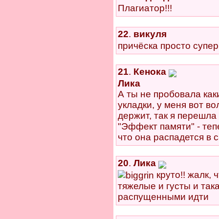
Плагиатор!!!
22
.
викуля
причёска просто супер!!!!!!
21
.
Кенока
Лика
А ты не пробовала ка
укладки, у меня вот во
держит, так я перешла 
"Эффект памяти" - теп
что она распадется в
20
.
Лика
круто!! жалк, 
тяжелые и густы и така
распущенными идти