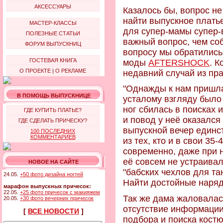
АКСЕССУАРЫ
Казалось бы, вопрос не
найти выпускное плать
МАСТЕР-КЛАССЫ
для супер-мамы супер-
ПОЛЕЗНЫЕ СТАТЬИ
важный вопрос, чем соб
ФОРУМ ВЫПУСКНИЦ
вопросу мы обратились
ГОСТЕВАЯ КНИГА
моды
AFTERSHOCK
. К
О ПРОЕКТЕ
|
О РЕКЛАМЕ
недавний случай из пра
"Однажды к нам пришла
В ПОМОЩЬ ВЫПУСКНИЦЕ
усталому взгляду было 
ног сбилась в поисках 
ГДЕ КУПИТЬ ПЛАТЬЕ?
и повод у неё оказался
ГДЕ СДЕЛАТЬ ПРИЧЕСКУ?
выпускной вечер единс
100 ПОСЛЕДНИХ
КОММЕНТАРИЕВ
из тех, кто и в свои 35
современно, даже при 
её совсем не устраива
НОВОЕ НА САЙТЕ
"бабских чехлов для та
24.05.
+50 фото дизайна ногтей
Найти достойные наряд
марафон выпускных причесок:
22.05.
+25 фото причесок с макияжем
Так же дама жаловалас
20.05.
+30 фото вечерних причесок
отсутствие информации
[
ВСЕ НОВОСТИ
]
подбора и поиска кост