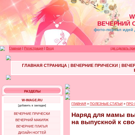
W
ВЕЧЕРНИЙ 
фото-портал идей 
Главная
|
Регистрация
|
Вход
где сделать пр
ГЛАВНАЯ СТРАНИЦА
|
ВЕЧЕРНИЕ ПРИЧЕСКИ
|
ВЕЧЕ
РАЗДЕЛЫ
W-IMAGE.RU
ГЛАВНАЯ
»
ПОЛЕЗНЫЕ СТАТЬИ
»
ПРО 
[добавить в закладки]
Наряд для мамы вы
ВЕЧЕРНИЕ ПРИЧЕСКИ
ВЕЧЕРНИЙ МАКИЯЖ
на выпускной к сво
ВЕЧЕРНИЕ ПЛАТЬЯ
ДИЗАЙН НОГТЕЙ