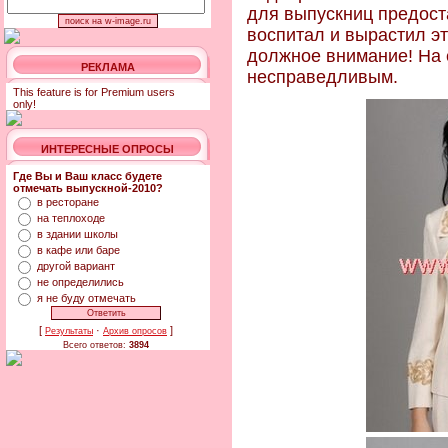
для выпускниц предоста
воспитал и вырастил э
должное внимание! На е
РЕКЛАМА
несправедливым.
This feature is for Premium users
only!
ИНТЕРЕСНЫЕ ОПРОСЫ
Где Вы и Ваш класс будете
отмечать выпускной-2010?
в ресторане
на теплоходе
в здании школы
в кафе или баре
другой вариант
не определились
я не буду отмечать
[
·
]
Результаты
Архив опросов
Всего ответов:
3894