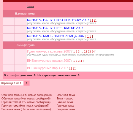
Тема
Важные темы
КОНКУРС НА ЛУЧШУЮ ПРИЧЕСКУ 2007
[
1
2
]
результаты жюри, обсуждение итогов, секреты успеха
КОНКУРС НА ЛУЧШЕЕ ПЛАТЬЕ 2007
результаты жюри, обсуждение итогов, секреты успеха
КОНКУРС МИСС ВЫПУСКНИЦА 2007
[
1
2
]
результаты жюри, обсуждение итогов, секреты успеха
Темы форума
Идея конкурса красоты 2007
[
1
2
3
…
22
23
24
]
обсуждаем идею конкурса, принимаем предложения по проведению
ВНЕконкурсные платья 2007
[
1
2
3
4
]
ВНЕконкурсные пары 2007
[
1
2
]
В этом форуме тем:
6
. На странице показано тем:
6
.
1
Страница
1
из
1
Обычная тема (Есть новые сообщения)
Обычная тема
Обычная тема (Нет новых сообщений)
Тема - опрос
Горячая тема (Есть новые сообщения)
Важная тема
Горячая тема (Нет новых сообщений)
Горячая тема
Закрытая тема (Нет новых сообщений)
Закрытая тема