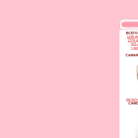
ВСЕГО
1168 ф
2376 
415 
+ м
САМАЯ
[
ВЕЧЕРН
САМО