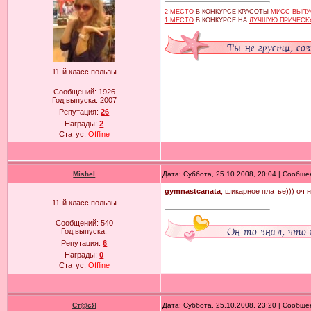
2 МЕСТО
В КОНКУРСЕ КРАСОТЫ
МИСС ВЫПУ
1 МЕСТО
В КОНКУРСЕ НА
ЛУЧШУЮ ПРИЧЕСКУ
11-й класс пользы
Сообщений:
1926
Год выпуска:
2007
Репутация:
26
Награды:
2
Статус:
Offline
Mishel
Дата: Суббота, 25.10.2008, 20:04 | Сообщ
gymnastcanata
, шикарное платье))) оч н
11-й класс пользы
Сообщений:
540
Год выпуска:
Репутация:
6
Награды:
0
Статус:
Offline
Ст@cЯ
Дата: Суббота, 25.10.2008, 23:20 | Сообщ