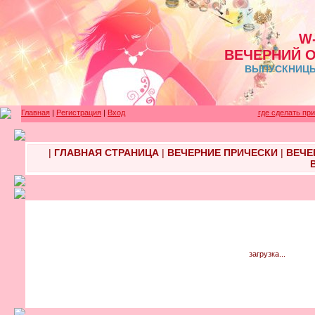
W
ВЕЧЕРНИЙ 
ВЫПУСКНИЦЫ 
Главная
|
Регистрация
|
Вход
где сделать пр
|
ГЛАВНАЯ СТРАНИЦА
|
ВЕЧЕРНИЕ ПРИЧЕСКИ
|
ВЕЧЕ
загрузка...