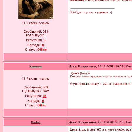
Всё будет хорошо, я узнавала :-)
11-й класс пользы
Сообщений:
263
Год выпуска:
Репутация:
5
Награды:
0
Статус:
Offline
Камелия
Дата: Воскресенье, 26.10.2008, 19:21 | С
Quote
(
Lena:)
)
Камелия, очень красивое платье, немного похож
11-й класс пользы
Угу)я просто схожу с ума от разрезов в
Сообщений:
869
Год выпуска:
2008
Репутация:
15
Награды:
0
Статус:
Offline
Mishel
Дата: Воскресенье, 26.10.2008, 21:55 | С
Lena:)
, да, и мне))))) я в него влюбилась)