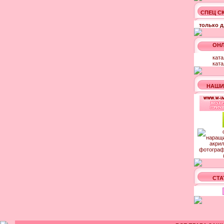
СПЕЦ С
только д
ОНЛ
ката
ката
НАШИ
СТА