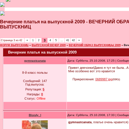
Вечерние платья на выпускной 2009 - ВЕЧЕРНИЙ ОБ
ВЫПУСКНИЦ
3
Страница
3
из
42
«
1
2
4
5
…
41
42
»
ФОРУМ ВЫПУСКНИЦ
»
ВЫПУСКНОЙ ВЕЧЕР 2009
»
ВЕЧЕРНИЙ ОБРАЗ ВЫПУСКНИЦЫ 2009
»
Веч
Вечерние платья на выпускной 2009
gymnastcanata
Дата: Суббота, 25.10.2008, 17:25 | Сообщ
Привет девчонки!Давно я тут не была...
Мне особенно вот это нравится
8-й класс пользы
Прикрепления:
0689987.jpg
(69Kb)
Сообщений:
147
Год выпуска:
Репутация:
5
Награды:
0
Статус:
Offline
Blondy_l
Дата: Суббота, 25.10.2008, 17:33 | Сообщ
gymnastcanata
, платье очень нравится)