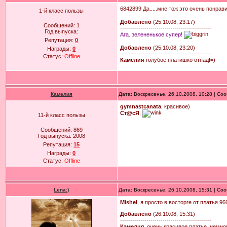
6842899 Да.....мне тож это очень понрави
1-й класс пользы
Добавлено
(25.10.08, 23:17)
Сообщений:
1
---------------------------------------------
Год выпуска:
Ага..зелененькое супер!
Репутация:
0
Добавлено
(25.10.08, 23:20)
Награды:
0
---------------------------------------------
Статус:
Offline
Камелия
-голубое платишко отпад!=)
Камелия
Дата: Воскресенье, 26.10.2008, 10:28 | С
gymnastcanata
, красивое)
Ст@cЯ
,
11-й класс пользы
Сообщений:
869
Год выпуска:
2008
Репутация:
15
Награды:
0
Статус:
Offline
Lena:)
Дата: Воскресенье, 26.10.2008, 15:31 | С
Mishel
, я просто в восторге от платья 966
Добавлено
(26.10.08, 15:31)
---------------------------------------------
Камелия
, очень красивое платье, немно