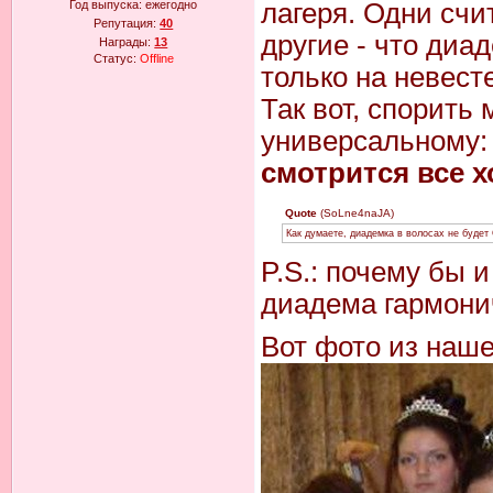
Год выпуска:
ежегодно
лагеря. Одни счит
Репутация:
40
другие - что диа
Награды:
13
Статус:
Offline
только на невест
Так вот, спорить 
универсальному:
смотрится все х
Quote
(SoLne4naJA)
Как думаете, диадемка в волосах не буд
P.S.: почему бы и
диадема гармонич
Вот фото из наше