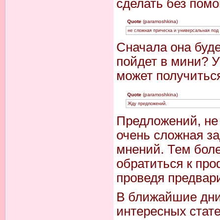
сделать без пом
Quote
(paramoshkina)
не сложная прическа и универсальная под 
Сначала она буде
пойдет в мини? У
может получиться
Quote
(paramoshkina)
Жду предложений.
Предложений, не 
очень сложная за
мнений. Тем бол
обратиться к пр
проведя предвар
В ближайшие дни
интересных стате