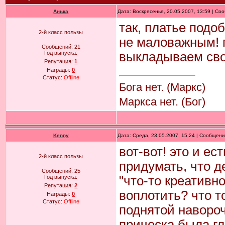
Анька
Дата: Воскресенье, 20.05.2007, 13:59 | С
так, платье подо
2-й класс пользы
не маловажным! г
Сообщений:
21
Год выпуска:
выкладываем сво
Репутация:
1
Награды:
0
Статус:
Offline
Бога нет. (Маркс)
Маркса нет. (Бог)
Kenny
Дата: Среда, 23.05.2007, 15:24 | Сообщен
вот-вот! это и ес
2-й класс пользы
придумать, что де
Сообщений:
25
Год выпуска:
"что-то креативно
Репутация:
2
воплотить? что то
Награды:
0
Статус:
Offline
поднятой навороч
прическа была гл