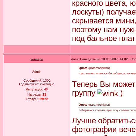
красного цвета, 
лоскуты) получае
скрывается мини,
поэтому нам нуж
под бальное пла
w-image
Дата: Понедельник, 28.05.2007, 14:02 | С
Quote
(paramoshkina)
Admin
фото нашего платья я бы добавила, но нез
Сообщений:
1300
Теперь Вы может
Год выпуска:
ежегодно
Репутация:
40
группу
)
Награды:
13
Статус:
Offline
Quote
(paramoshkina)
собираемся сделать прическу своими сил
Лучше обратитьс
фотографии вече