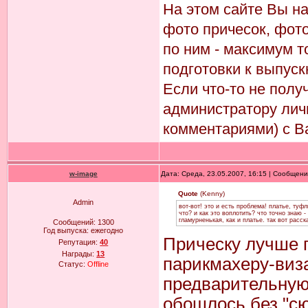
На этом сайте Вы н
фото причесок, фото
по ним - максимум т
подготовки к выпуск
Если что-то не пол
администратору лич
комментариями) с В
w-image
Дата: Среда, 23.05.2007, 16:15 | Сообщен
Quote
(Kenny)
Admin
вот-вот! это и есть проблема! платье, туфл
что? и как это воплотить? что точно знаю 
гламурненькая, как и платье. так вот расс
Сообщений:
1300
Год выпуска:
ежегодно
Прическу лучше п
Репутация:
40
Награды:
13
парикмахеру-виза
Статус:
Offline
предварительную
обошлось без "с