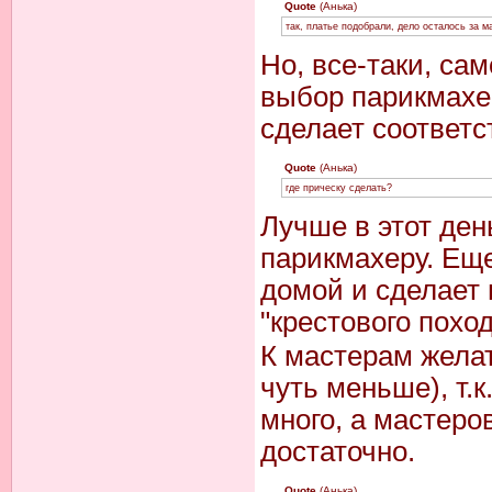
Quote
(Анька)
так, платье подобрали, дело осталось за 
Но, все-таки, сам
выбор парикмахе
сделает соответс
Quote
(Анька)
где прическу сделать?
Лучше в этот де
парикмахеру. Еще
домой и сделает 
"крестового похо
К мастерам желат
чуть меньше), т.к
много, а мастеро
достаточно.
Quote
(Анька)