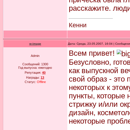
расскажите. люди
Кенни
w-image
Дата: Среда, 23.05.2007, 16:04 | Сообщен
Всем привет!
Admin
Безусловно, гото
Сообщений:
1300
Год выпуска:
ежегодно
как выпускной ве
Репутация:
40
свой образ - это
Награды:
13
Статус:
Offline
некоторых к этом
пункты, которые 
стрижку и/или ок
дизайн, косметол
некоторые пробл