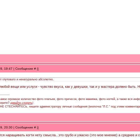
09, 19:47 | Сообщение #
8
ит глуповато и ненатурально абсолютно.
 любой вещи или услуги - чувство вкуса, как у девушки, так и у мастера должно быть. 
амое огромное количество фото платьев, фото причесок, фото макияжа, фото ногтей, а также вся инфо
 верите?
давайте спорить
!
, НЕ СТЕСНЯЙТЕСЬ, пишите администратору личные сообщения (кнопочка "Л.С." под этими комментар
09, 20:30 | Сообщение #
9
тся наращивать когти нету смысла...это грубо и ужасно (это мое мнение) а среднее и 