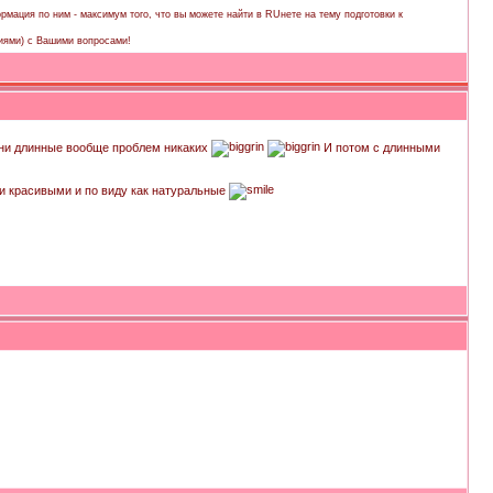
рмация по ним - максимум того, что вы можете найти в RUнете на тему подготовки к
иями) с Вашими вопросами!
о они длинные вообще проблем никаких
И потом с длинными
ыми красивыми и по виду как натуральные