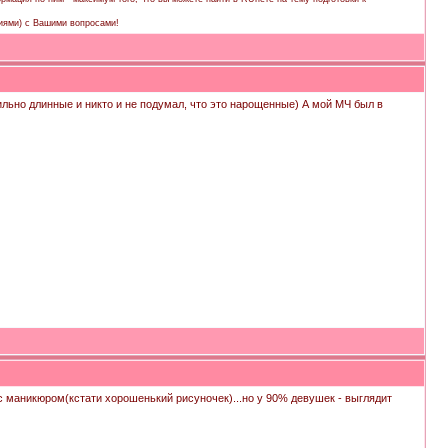
иями) с Вашими вопросами!
сильно длинные и никто и не подумал, что это нарощенные) А мой МЧ был в
 с маникюром(кстати хорошенький рисуночек)...но у 90% девушек - выглядит