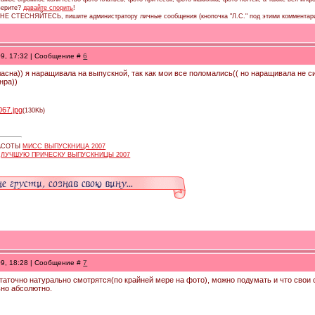
 верите?
давайте спорить
!
, НЕ СТЕСНЯЙТЕСЬ, пишите администратору личные сообщения (кнопочка "Л.С." под этими комментар
09, 17:32 | Сообщение #
6
огласна)) я наращивала на выпускной, так как мои все поломались(( но наращивала не 
нра))
067.jpg
(130Kb)
РАСОТЫ
МИСС ВЫПУСКНИЦА 2007
А
ЛУЧШУЮ ПРИЧЕСКУ ВЫПУСКНИЦЫ 2007
09, 18:28 | Сообщение #
7
остаточно натурально смотрятся(по крайней мере на фото), можно подумать и что свои
ьно абсолютно.