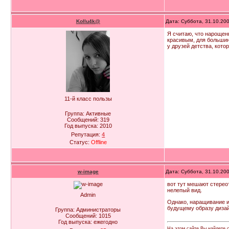
Kollu4k@
Дата: Суббота, 31.10.20
Я считаю, что нарощенн
красивым, для большин
у друзей детства, котор
11-й класс пользы
Группа: Активные
Сообщений:
319
Год выпуска:
2010
Репутация:
4
Статус:
Offline
w-image
Дата: Суббота, 31.10.20
вот тут мешают стерео
нелепый вид.
Admin
Однако, наращивание и
будущему образу дизай
Группа: Администраторы
Сообщений:
1015
Год выпуска:
ежегодно
На этом сайте Вы найдете с