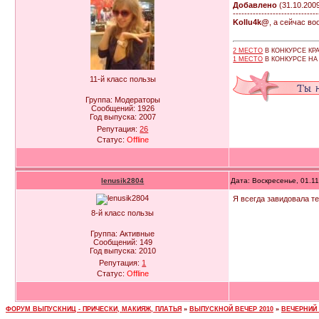
Добавлено
(31.10.2009
------------------------------
Kollu4k@
, а сейчас во
2 МЕСТО
В КОНКУРСЕ К
1 МЕСТО
В КОНКУРСЕ Н
11-й класс пользы
Группа: Модераторы
Сообщений:
1926
Год выпуска:
2007
Репутация:
26
Статус:
Offline
lenusik2804
Дата: Воскресенье, 01.1
Я всегда завидовала те
8-й класс пользы
Группа: Активные
Сообщений:
149
Год выпуска:
2010
Репутация:
1
Статус:
Offline
ФОРУМ ВЫПУСКНИЦ - ПРИЧЕСКИ, МАКИЯЖ, ПЛАТЬЯ
»
ВЫПУСКНОЙ ВЕЧЕР 2010
»
ВЕЧЕРНИЙ