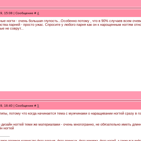
09, 15:08 | Сообщение #
4
ые ногти - очень большая глупость...Особенно потому , что в 90% случаев всем очеви
ства парней - просто ужас. Спросите у любого парня как он к нарощенным ногтям отно
ые не соврут...
09, 16:40 | Сообщение #
5
типы, потому что когда начинается тема с мужчинами о наращивании ногтей сразу в го
 дизайн ногтей теми же материалами - очень многогранно, не обязательно иметь длинн
н ногтей
амое огромное количество фото платьев, фото причесок, фото макияжа, фото ногтей, а также вся инфо