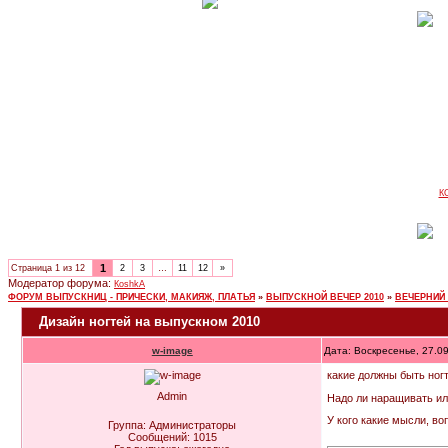
К
1
Страница
1
из
12
2
3
…
11
12
»
Модератор форума:
КoshkA
ФОРУМ ВЫПУСКНИЦ - ПРИЧЕСКИ, МАКИЯЖ, ПЛАТЬЯ
»
ВЫПУСКНОЙ ВЕЧЕР 2010
»
ВЕЧЕРНИЙ
Дизайн ногтей на выпускном 2010
w-image
Дата: Воскресенье, 27.0
какие должны быть ног
Admin
Надо ли наращивать ил
У кого какие мысли, во
Группа: Администраторы
Сообщений:
1015