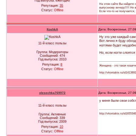
Год выпуска:
ежегодно
На этом сайте Вы найдете с
Репутация:
35
выпускному вечеру!!!!! Не
Статус:
Offline
Если что-то не получается
КoshkA
Дата: Воскресенье, 27.0
Ну это уже каждый сам 
Вот лично я буду обход
11-й класс пользы
ногтями будет неудобн
Группа: Модераторы
Но, если ногти слоятся
Сообщений:
474
Год выпуска:
2010
Репутация:
8
Женщина - это такая кошеч
Статус:
Offline
http://vkontakte.ru/id141389
olesechka769972
Дата: Воскресенье, 27.0
у меня были свои собс
11-й класс пользы
http://vkontakte.ru/id165534
Группа: Активные
Сообщений:
339
Год выпуска:
2009
Репутация:
10
Статус:
Offline