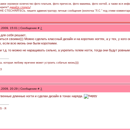
амое огромное количество фото платьев, фото причесок, фото макияжа, фото ногтей, а также вся инфо
 верите?
давайте спорить
!
, НЕ СТЕСНЯЙТЕСЬ, пишите администратору личные сообщения (кнопочка "Л.С." под этими комментар
9.2009, 15:01 | Сообщение #
2
для себя решает..
иться своими))) Можно сделать классный дизайн и на коротких ногтях, а у тех, у ког
о, если всю жизнь они были короткими.
 и т.д. то можно не наращивать сильно, а укрепить гелем ногти, тогда они будут ровн
ка, которая любому мужчине может устроить собачью жизнь))))
23
9.2009, 20:29 | Сообщение #
3
твенные длинные ногти и сделан дизайн в тонах наряда.
65 - Я