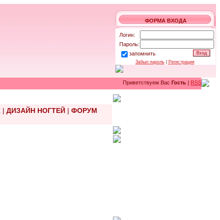
ФОРМА ВХОДА
Логин:
Пароль:
запомнить
Забыл пароль
|
Регистрация
Приветствуем Вас
Гость
|
RSS
Ж
|
ДИЗАЙН НОГТЕЙ
|
ФОРУМ