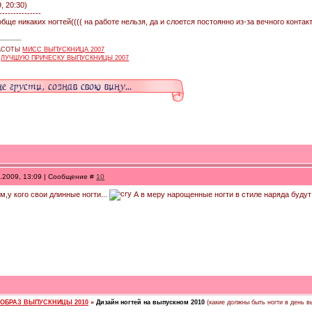
, 20:30)
---------------
обще никаких ногтей(((( на работе нельзя, да и слоется постоянно из-за вечного контакта
РАСОТЫ
МИСС ВЫПУСКНИЦА 2007
А
ЛУЧШУЮ ПРИЧЕСКУ ВЫПУСКНИЦЫ 2007
1.2009, 13:09 | Сообщение #
10
м,у кого свои длинные ногти...
А в меру нарощенные ногти в стиле наряда буду
 ОБРАЗ ВЫПУСКНИЦЫ 2010
»
Дизайн ногтей на выпускном 2010
(какие должны быть ногти в день в