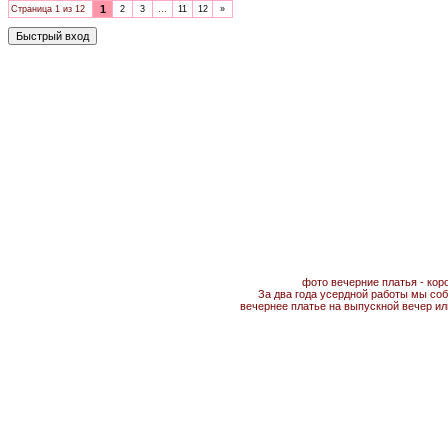
1
Страница
1
из
12
2
3
…
11
12
»
фото вечерние платья - кор
За два года усердной работы мы соб
вечернее платье на выпускной вечер ил