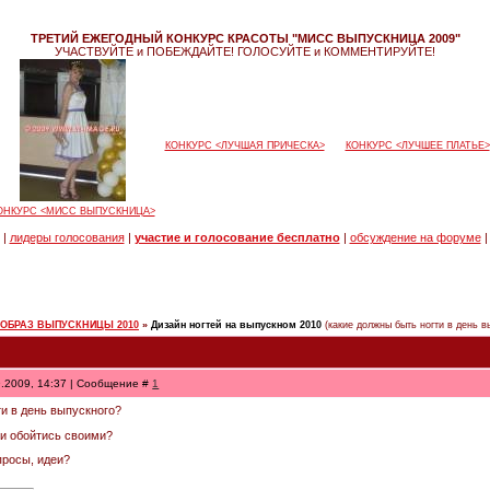
ТРЕТИЙ ЕЖЕГОДНЫЙ КОНКУРС КРАСОТЫ "МИСС ВЫПУСКНИЦА 2009"
УЧАСТВУЙТЕ и ПОБЕЖДАЙТЕ! ГОЛОСУЙТЕ и КОММЕНТИРУЙТЕ!
КОНКУРС <ЛУЧШАЯ ПРИЧЕСКА>
КОНКУРС <ЛУЧШЕЕ ПЛАТЬЕ>
ОНКУРС <МИСС ВЫПУСКНИЦА>
|
лидеры голосования
|
участие и голосование бесплатно
|
обсуждение на форуме
|
 ОБРАЗ ВЫПУСКНИЦЫ 2010
»
Дизайн ногтей на выпускном 2010
(какие должны быть ногти в день в
9.2009, 14:37 | Сообщение #
1
ти в день выпускного?
и обойтись своими?
просы, идеи?