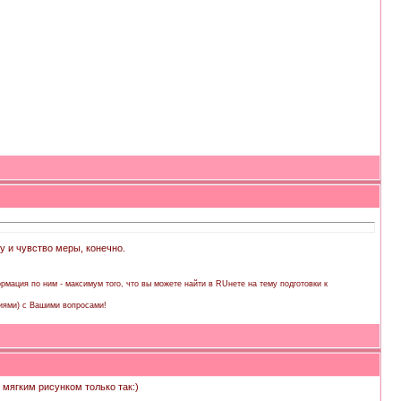
Ну и чувство меры, конечно.
рмация по ним - максимум того, что вы можете найти в RUнете на тему подготовки к
иями) с Вашими вопросами!
с мягким рисунком только так:)