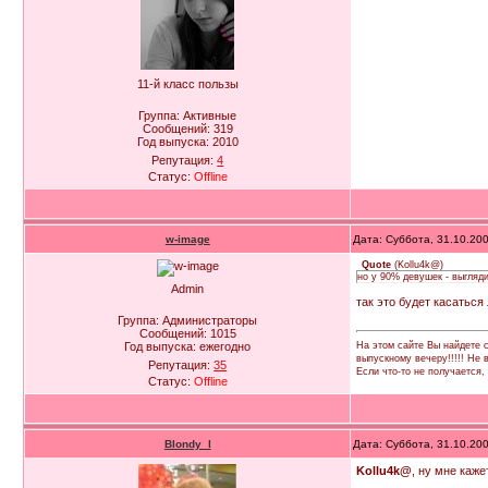
11-й класс пользы
Группа: Активные
Сообщений:
319
Год выпуска:
2010
Репутация:
4
Статус:
Offline
w-image
Дата: Суббота, 31.10.20
Quote
(
Kollu4k@
)
но у 90% девушек - выгляд
Admin
так это будет касаться
Группа: Администраторы
Сообщений:
1015
На этом сайте Вы найдете с
Год выпуска:
ежегодно
выпускному вечеру!!!!! Не
Репутация:
35
Если что-то не получается
Статус:
Offline
Blondy_l
Дата: Суббота, 31.10.20
Kollu4k@
, ну мне каже