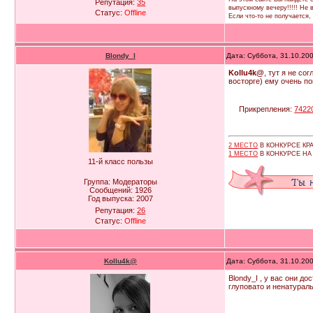
Репутация:
35
выпускному вечеру!!!!! Не
Статус:
Offline
Если что-то не получается
Blondy_l
Дата: Суббота, 31.10.20
Kollu4k@
, тут я не с
восторге) ему очень по
Прикрепления:
7422
2 МЕСТО
В КОНКУРСЕ К
1 МЕСТО
В КОНКУРСЕ Н
11-й класс пользы
Группа: Модераторы
Сообщений:
1926
Год выпуска:
2007
Репутация:
26
Статус:
Offline
Kollu4k@
Дата: Суббота, 31.10.20
Blondy_I , у вас они д
глуповато и ненатурал