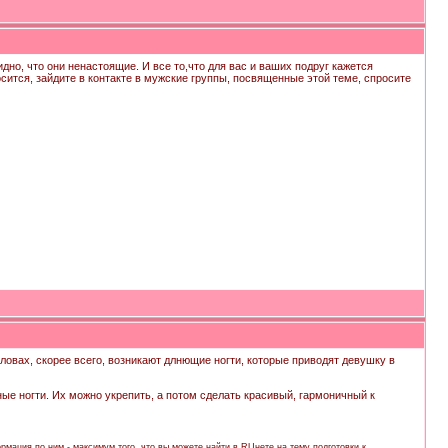
дно, что они ненастоящие. И все то,что для вас и ваших подруг кажется
сится, зайдите в контакте в мужские группы, посвященные этой теме, спросите
ловах, скорее всего, возникают длнющие ногти, которые приводят девушку в
ые ногти. Их можно укрепить, а потом сделать красивый, гармоничный к
рмация по ним - максимум того, что вы можете найти в RUнете на тему подготовки к