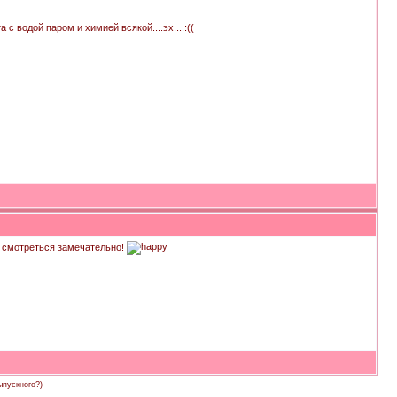
 с водой паром и химией всякой....эх....:((
т смотреться замечательно!
ыпускного?)