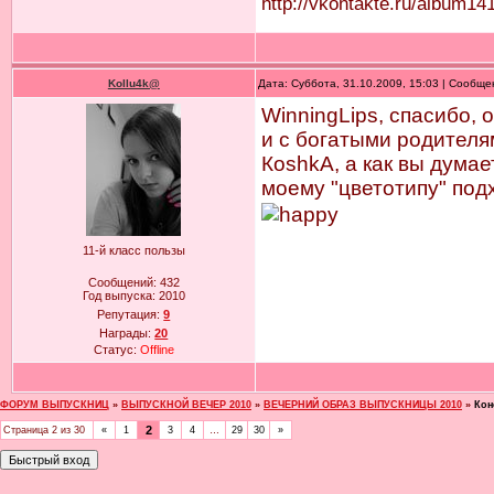
http://vkontakte.ru/album
Kollu4k@
Дата: Суббота, 31.10.2009, 15:03 | Сообщ
WinningLips, спасибо, 
и с богатыми родителям
КoshkA, а как вы думае
моему "цветотипу" подх
11-й класс пользы
Сообщений:
432
Год выпуска:
2010
Репутация:
9
Награды:
20
Статус:
Offline
ФОРУМ ВЫПУСКНИЦ
»
ВЫПУСКНОЙ ВЕЧЕР 2010
»
ВЕЧЕРНИЙ ОБРАЗ ВЫПУСКНИЦЫ 2010
»
Кон
2
Страница
2
из
30
«
1
3
4
…
29
30
»