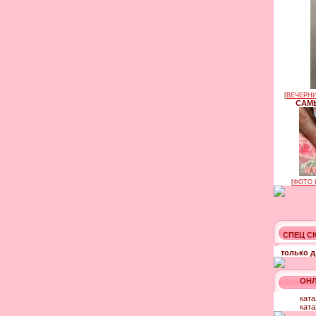
[
ВЕЧЕРНИ
САМЫ
[
ФОТО 
СПЕЦ С
только д
ОНЛ
ката
ката