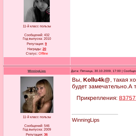
11-й класс пользы
Сообщений:
432
Год выпуска:
2010
Репутация:
9
Награды:
20
Статус:
Offline
WinningLips
Дата: Пятница, 30.10.2009, 17:00 | Сообщ
Вы,
Kollu4k@
, такая х
будет замечательно.А т
Прикрепления:
83757
11-й класс пользы
WinningLips
Сообщений:
546
Год выпуска:
2009
Репутация:
36