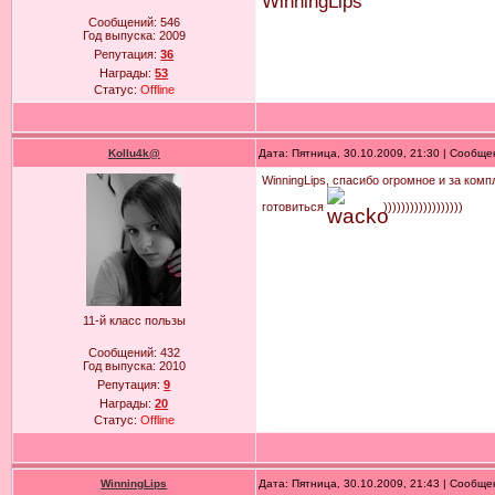
WinningLips
Сообщений:
546
Год выпуска:
2009
Репутация:
36
Награды:
53
Статус:
Offline
Kollu4k@
Дата: Пятница, 30.10.2009, 21:30 | Сообщ
WinningLips, спасибо огромное и за комп
готовиться
))))))))))))))))))
11-й класс пользы
Сообщений:
432
Год выпуска:
2010
Репутация:
9
Награды:
20
Статус:
Offline
WinningLips
Дата: Пятница, 30.10.2009, 21:43 | Сообщ