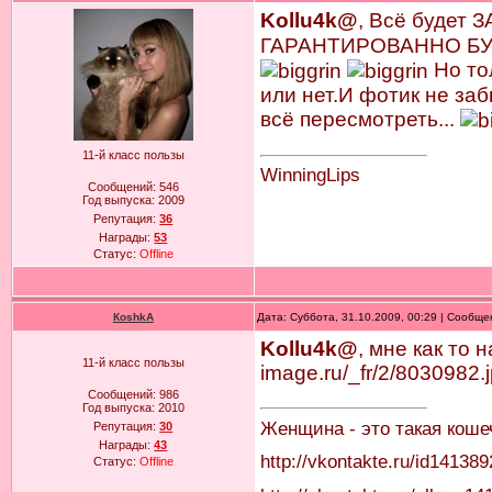
Kollu4k@
, Всё будет
ГАРАНТИРОВАННО БУДЕ
Но то
или нет.И фотик не за
всё пересмотреть...
11-й класс пользы
WinningLips
Сообщений:
546
Год выпуска:
2009
Репутация:
36
Награды:
53
Статус:
Offline
КoshkA
Дата: Суббота, 31.10.2009, 00:29 | Сообщ
Kollu4k@
, мне как то 
11-й класс пользы
image.ru/_fr/2/8030982.
Сообщений:
986
Год выпуска:
2010
Женщина - это такая коше
Репутация:
30
Награды:
43
http://vkontakte.ru/id141389
Статус:
Offline