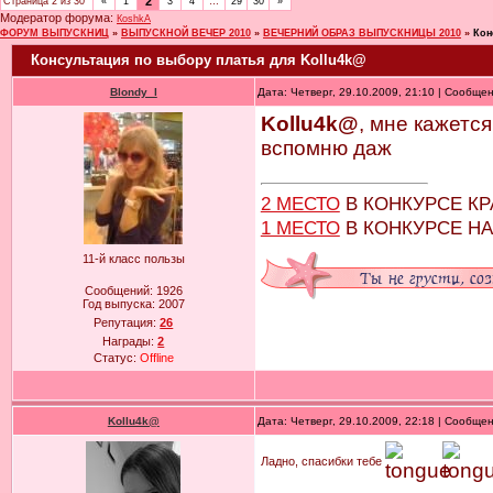
2
Страница
2
из
30
«
1
3
4
…
29
30
»
Модератор форума:
КoshkA
ФОРУМ ВЫПУСКНИЦ
»
ВЫПУСКНОЙ ВЕЧЕР 2010
»
ВЕЧЕРНИЙ ОБРАЗ ВЫПУСКНИЦЫ 2010
»
Кон
Консультация по выбору платья для Kollu4k@
Blondy_l
Дата: Четверг, 29.10.2009, 21:10 | Сообще
Kollu4k@
, мне кажется
вспомню даж
2 МЕСТО
В КОНКУРСЕ К
1 МЕСТО
В КОНКУРСЕ Н
11-й класс пользы
Сообщений:
1926
Год выпуска:
2007
Репутация:
26
Награды:
2
Статус:
Offline
Kollu4k@
Дата: Четверг, 29.10.2009, 22:18 | Сообще
Ладно, спасибки тебе