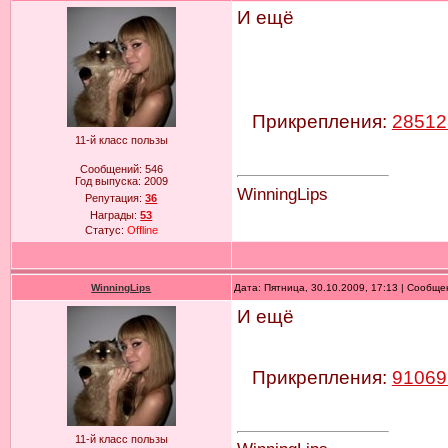
И ещё
Прикрепления:
28512
11-й класс пользы
Сообщений:
546
Год выпуска:
2009
WinningLips
Репутация:
36
Награды:
53
Статус:
Offline
WinningLips
Дата: Пятница, 30.10.2009, 17:13 | Сообщ
И ещё
Прикрепления:
91069
11-й класс пользы