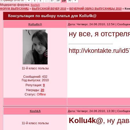
29
Страница
29
из
30
«
1
2
…
27
28
30
»
Модератор форума:
КoshkA
ФОРУМ ВЫПУСКНИЦ
»
ВЫПУСКНОЙ ВЕЧЕР 2010
»
ВЕЧЕРНИЙ ОБРАЗ ВЫПУСКНИЦЫ 2010
»
Кон
Консультация по выбору платья для Kollu4k@
Kollu4k@
Дата: Четверг, 24.06.2010, 12:54 | Сообще
ну все, я отстрел
http://vkontakte.ru/i
11-й класс пользы
Сообщений:
432
Год выпуска:
2010
Репутация:
9
Награды:
20
Статус:
Offline
КoshkA
Дата: Четверг, 24.06.2010, 13:30 | Сообще
Kollu4k@
, ну да
11-й класс пользы