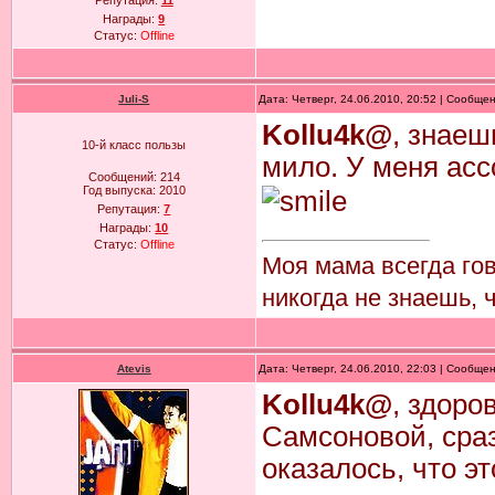
Репутация:
11
Награды:
9
Статус:
Offline
Juli-S
Дата: Четверг, 24.06.2010, 20:52 | Сообще
Kollu4k@
, знаеш
10-й класс пользы
мило. У меня асс
Сообщений:
214
Год выпуска:
2010
Репутация:
7
Награды:
10
Статус:
Offline
Моя мама всегда го
никогда не знаешь, 
Atevis
Дата: Четверг, 24.06.2010, 22:03 | Сообще
Kollu4k@
, здоро
Самсоновой, сраз
оказалось, что эт