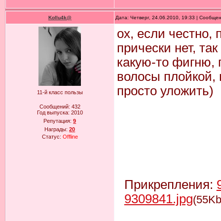
Kollu4k@
Дата: Четверг, 24.06.2010, 19:33 | Сообще
ох, если честно, 
прически нет, та
какую-то фигню,
волосы плойкой,
просто уложить)
11-й класс пользы
Сообщений:
432
Год выпуска:
2010
Репутация:
9
Награды:
20
Статус:
Offline
Прикрепления:
9309841.jpg
(55Kb