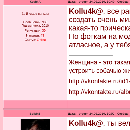
КoshkA
Дата: Четверг, 24.06.2010, 19:40 | Сообще
Kollu4k@
, все р
11-й класс пользы
создать очень ми
Сообщений:
986
Год выпуска:
2010
какая-то прическ
Репутация:
30
По фоткам на мод
Награды:
43
Статус:
Offline
атласное, а у тебя
Женщина - это така
устроить собачью жи
http://vkontakte.ru/i
http://vkontakte.ru
BelkInS
Дата: Четверг, 24.06.2010, 19:52 | Сообще
Kollu4k@
, ты ве