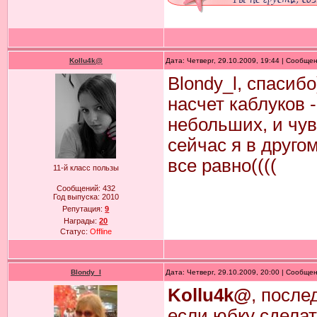
Kollu4k@
Дата: Четверг, 29.10.2009, 19:44 | Сообще
Blondy_l, спасиб
насчет каблуков 
небольших, и чув
сейчас я в друго
все равно((((
11-й класс пользы
Сообщений:
432
Год выпуска:
2010
Репутация:
9
Награды:
20
Статус:
Offline
Blondy_l
Дата: Четверг, 29.10.2009, 20:00 | Сообще
Kollu4k@
, после
если юбку сделат