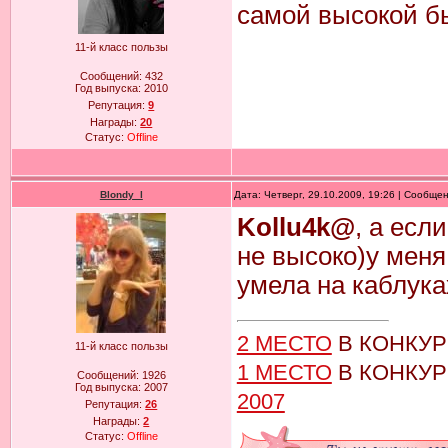
самой высокой бы
11-й класс пользы
Сообщений:
432
Год выпуска:
2010
Репутация:
9
Награды:
20
Статус:
Offline
Blondy_l
Дата: Четверг, 29.10.2009, 19:26 | Сообще
Kollu4k@
, а есл
не высоко)у меня
умела на каблука
2 МЕСТО
В КОНКУ
11-й класс пользы
1 МЕСТО
В КОНКУ
Сообщений:
1926
Год выпуска:
2007
2007
Репутация:
26
Награды:
2
Статус:
Offline