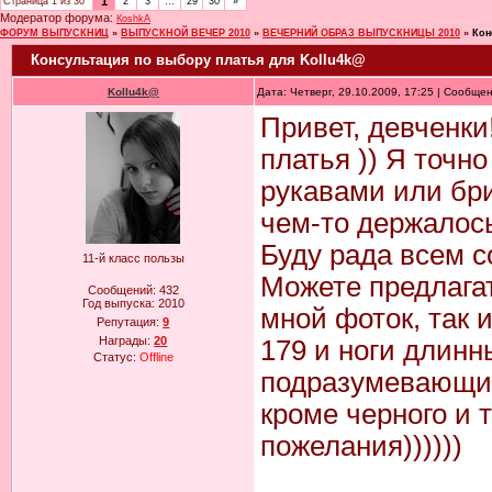
1
Страница
1
из
30
2
3
…
29
30
»
Модератор форума:
КoshkA
ФОРУМ ВЫПУСКНИЦ
»
ВЫПУСКНОЙ ВЕЧЕР 2010
»
ВЕЧЕРНИЙ ОБРАЗ ВЫПУСКНИЦЫ 2010
»
Кон
Консультация по выбору платья для Kollu4k@
Kollu4k@
Дата: Четверг, 29.10.2009, 17:25 | Сообще
Привет, девченки
платья )) Я точн
рукавами или бри
чем-то держалось
Буду рада всем с
11-й класс пользы
Можете предлага
Сообщений:
432
Год выпуска:
2010
мной фоток, так и
Репутация:
9
Награды:
20
179 и ноги длинн
Статус:
Offline
подразумевающим
кроме черного и 
пожелания))))))