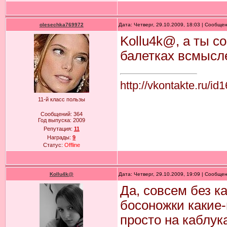
olesechka769972
Дата: Четверг, 29.10.2009, 18:03 | Сообще
Kollu4k@, а ты с
балетках всмысл
http://vkontakte.ru/i
11-й класс пользы
Сообщений:
364
Год выпуска:
2009
Репутация:
11
Награды:
9
Статус:
Offline
Kollu4k@
Дата: Четверг, 29.10.2009, 19:09 | Сообще
Да, совсем без к
босоножки какие-н
просто на каблук