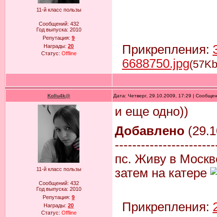
11-й класс пользы
Сообщений:
432
Год выпуска:
2010
Репутация:
9
Прикрепления:
Награды:
20
Статус:
Offline
6688750.jpg
(57Kb
Kollu4k@
Дата: Четверг, 29.10.2009, 17:29 | Сообще
и еще одно))
Добавлено
(29.1
-----------------------
пс. Живу в Москв
затем на катере
11-й класс пользы
Сообщений:
432
Год выпуска:
2010
Репутация:
9
Прикрепления:
Награды:
20
Статус:
Offline