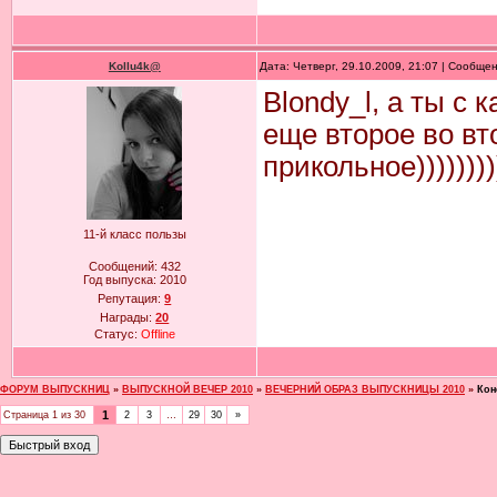
Kollu4k@
Дата: Четверг, 29.10.2009, 21:07 | Сообще
Blondy_l, а ты с 
еще второе во в
прикольное)))))))))))
11-й класс пользы
Сообщений:
432
Год выпуска:
2010
Репутация:
9
Награды:
20
Статус:
Offline
ФОРУМ ВЫПУСКНИЦ
»
ВЫПУСКНОЙ ВЕЧЕР 2010
»
ВЕЧЕРНИЙ ОБРАЗ ВЫПУСКНИЦЫ 2010
»
Кон
1
Страница
1
из
30
2
3
…
29
30
»