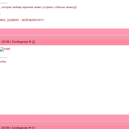
а, которая любому мужчине может устроить собачью жизнь))))
3
138923_111096357 - МОЙ ВЫПУСК!!!!!
0, 16:08 | Сообщение #
29
vochka
0, 16:09 | Сообщение #
30