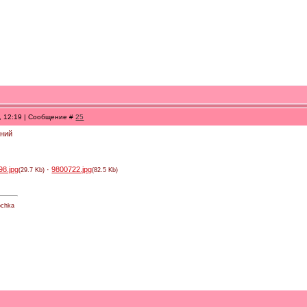
0, 12:19 | Сообщение #
25
ений
98.jpg
·
9800722.jpg
(29.7 Kb)
(82.5 Kb)
vochka