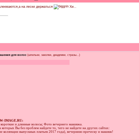
иклееваются,а на леске держаться
Хи...
ашения для волос
(шпильки, заколки, диадемки, стразы...)
W-IMAGE.RU:
а короткие и длинные волосы; Фото вечернего макияжа.
 которых Вы без проблем найдете то, чего не найдете на других сайтах:
ние коллекции выпускных платьев 2017 года), вечернюю прическу и макияж!