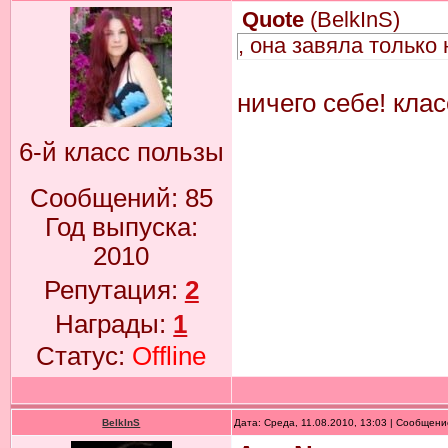
Quote
(
BelkInS
)
, она завяла только
ничего себе! кла
6-й класс пользы
Сообщений:
85
Год выпуска:
2010
Репутация:
2
Награды:
1
Статус:
Offline
BelkInS
Дата: Среда, 11.08.2010, 13:03 | Сообщен