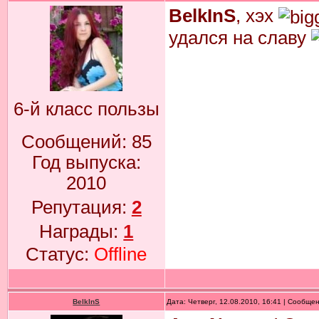
BelkInS
, хэх
удался на славу
6-й класс пользы
Сообщений:
85
Год выпуска:
2010
Репутация:
2
Награды:
1
Статус:
Offline
BelkInS
Дата: Четверг, 12.08.2010, 16:41 | Сообще