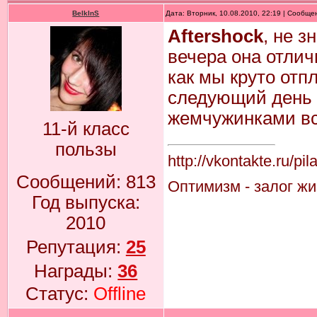
BelkInS
Дата: Вторник, 10.08.2010, 22:19 | Сообщ
Aftershock
, не з
вечера она отлич
как мы круто отпл
следующий день 
жемчужинками вс
11-й класс
пользы
http://vkontakte.ru/pi
Сообщений:
813
Оптимизм - залог жиз
Год выпуска:
2010
Репутация:
25
Награды:
36
Статус:
Offline