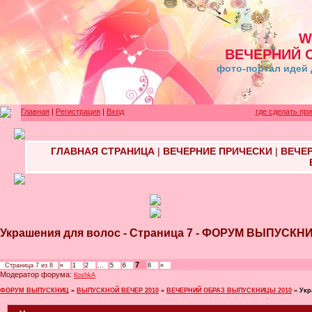
W
ВЕЧЕРНИЙ 
фото-портал идей 
Главная
|
Регистрация
|
Вход
где сделать пр
ГЛАВНАЯ СТРАНИЦА
|
ВЕЧЕРНИЕ ПРИЧЕСКИ
|
ВЕЧЕ
Украшения для волос - Страница 7 - ФОРУМ ВЫПУСКН
7
Страница
7
из
8
«
1
2
…
5
6
8
»
Модератор форума:
КoshkA
ФОРУМ ВЫПУСКНИЦ
»
ВЫПУСКНОЙ ВЕЧЕР 2010
»
ВЕЧЕРНИЙ ОБРАЗ ВЫПУСКНИЦЫ 2010
»
Укр