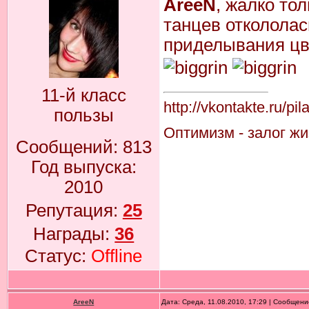
AreeN
, жалко тол
танцев откололас
приделывания цв
11-й класс
http://vkontakte.ru/pi
пользы
Оптимизм - залог жиз
Сообщений:
813
Год выпуска:
2010
Репутация:
25
Награды:
36
Статус:
Offline
AreeN
Дата: Среда, 11.08.2010, 17:29 | Сообщен