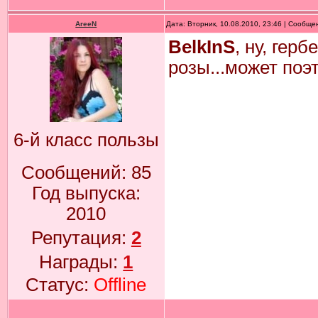
AreeN
Дата: Вторник, 10.08.2010, 23:46 | Сообщ
BelkInS
, ну, гер
розы...может поэ
6-й класс пользы
Сообщений:
85
Год выпуска:
2010
Репутация:
2
Награды:
1
Статус:
Offline