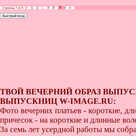
7
Страница
7
из
8
«
1
2
…
5
6
8
»
ТВОЙ ВЕЧЕРНИЙ ОБРАЗ ВЫПУС
ВЫПУСКНИЦ W-IMAGE.RU:
Фото вечерних платьев - короткие, д
причесок - на короткие и длинные во
За семь лет усердной работы мы собр