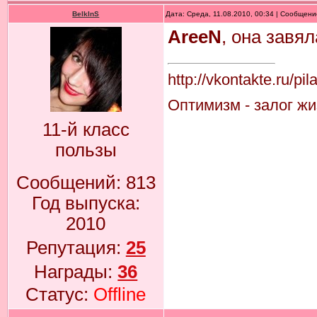
BelkInS
Дата: Среда, 11.08.2010, 00:34 | Сообщен
AreeN
, она завя
http://vkontakte.ru/pi
Оптимизм - залог жиз
11-й класс
пользы
Сообщений:
813
Год выпуска:
2010
Репутация:
25
Награды:
36
Статус:
Offline