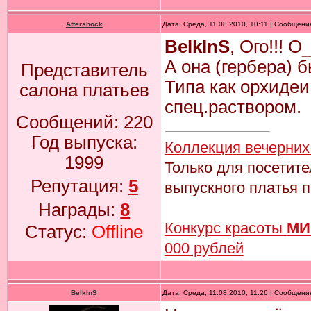
Aftershock
Дата: Среда, 11.08.2010, 10:11 | Сообщен
BelkInS
, Ого!!! О
А она (гербера) 
Представитель
Типа как орхидеи
салона платьев
спец.раствором.
Сообщений:
220
Год выпуска:
Коллекция вечерних
1999
Только для посетит
Репутация:
5
выпускного платья п
Награды:
8
Конкурс красоты
МИ
Статус:
Offline
000 рублей
BelkInS
Дата: Среда, 11.08.2010, 11:26 | Сообщен