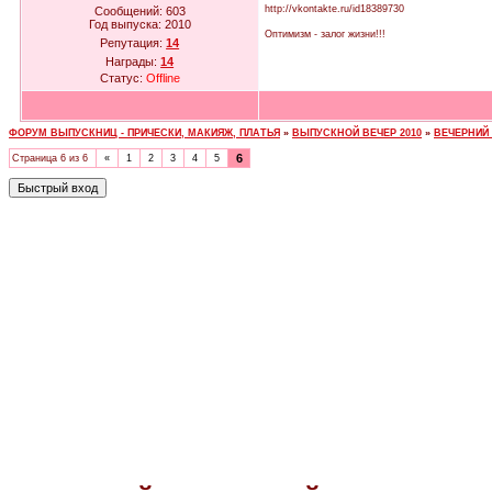
http://vkontakte.ru/id18389730
Сообщений:
603
Год выпуска:
2010
Оптимизм - залог жизни!!!
Репутация:
14
Награды:
14
Статус:
Offline
ФОРУМ ВЫПУСКНИЦ - ПРИЧЕСКИ, МАКИЯЖ, ПЛАТЬЯ
»
ВЫПУСКНОЙ ВЕЧЕР 2010
»
ВЕЧЕРНИЙ
6
Страница
6
из
6
«
1
2
3
4
5