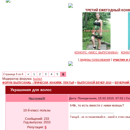
ТРЕТИЙ ЕЖЕГОДНЫЙ КОНК
КОНКУРС <МИСС ВЫПУСКНИЦА>
КОНКУ
|
лидеры голосования
|
участие и
6
Страница
6
из
6
«
1
2
3
4
5
Модератор форума:
КoshkA
ФОРУМ ВЫПУСКНИЦ - ПРИЧЕСКИ, МАКИЯЖ, ПЛАТЬЯ
»
ВЫПУСКНОЙ ВЕЧЕР 2010
»
ВЕЧЕРНИЙ
Украшения для волос
Настенка)))
Дата: Понедельник, 15.02.2010, 07:02 | 
Ir4ik, то есть вместе с ними моешь?
10-й класс пользы
Танцуй...не останавливайся...какой в этом смы
Сообщений:
233
Год выпуска:
2010
Репутация:
5