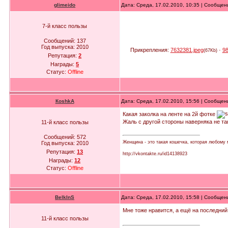
glimeido
Дата: Среда, 17.02.2010, 10:35 | Сообще
7-й класс пользы
Сообщений:
137
Год выпуска:
2010
Прикрепления:
7632381.jpeg
·
98
(67Kb)
Репутация:
2
Награды:
5
Статус:
Offline
КoshkA
Дата: Среда, 17.02.2010, 15:56 | Сообще
Какая заколка на ленте на 2й фотке
Жаль с другой стороны наверняка не та
11-й класс пользы
Сообщений:
572
Женщина - это такая кошечка, которая любому 
Год выпуска:
2010
Репутация:
13
http://vkontakte.ru/id14138923
Награды:
12
Статус:
Offline
BelkInS
Дата: Среда, 17.02.2010, 15:58 | Сообще
Мне тоже нравится, а ещё на последний
11-й класс пользы