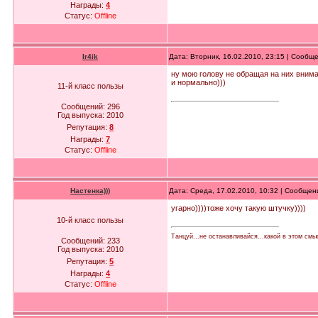
Награды:
4
Статус:
Offline
Ir4ik
Дата: Вторник, 16.02.2010, 23:15 | Сообщ
ну мою голову не обращая на них внима
и нормально)))
11-й класс пользы
Сообщений:
296
Год выпуска:
2010
Репутация:
8
Награды:
7
Статус:
Offline
Настенка)))
Дата: Среда, 17.02.2010, 10:32 | Сообще
угарно))))тоже хочу такую штучку))))
10-й класс пользы
Танцуй...не останавливайся...какой в этом смы
Сообщений:
233
Год выпуска:
2010
Репутация:
5
Награды:
4
Статус:
Offline