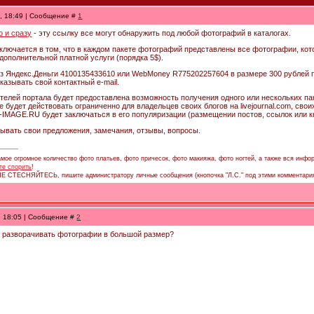
0, 18:49 | Сообщение #
1
о и сразу
- эту ссылку все могут обнаружить под любой фотографий в каталогах.
заключается в том, что в каждом пакете фотографий представлены все фотографии, кот
дополнительной платной услуги (порядка 5$).
з Яндекс.Деньги 4100135433610 или WebMoney R775202257604 в размере 300 рублей п
казывать свой контактный e-mail.
телей портала будет предоставлена возможность получения одного или нескольких па
 будет действовать ограниченно для владельцев своих блогов на livejournal.com, сво
IMAGE.RU будет заключаться в его популяризации (размещении постов, ссылок или кн
ывать свои предложения, замечания, отзывы, вопросы.
мое огромное количество фото платьев, фото причесок, фото макияжа, фото ногтей, а также вся инфор
те спорить
!
 НЕ СТЕСНЯЙТЕСЬ, пишите администратору личные сообщения (кнопочка "Л.С." под этими комментари
1, 18:05 | Сообщение #
2
к разворачивать фотографии в большой размер?