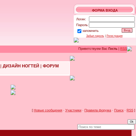
ФОРМА ВХОДА
Логин:
Пароль:
запомнить
Забыл пароль
|
Регистрация
Приветствуем Вас
Гость
|
RSS
|
ДИЗАЙН НОГТЕЙ
|
ФОРУМ
[
Новые сообщения
·
Участники
·
Правила форума
·
Поиск
·
RSS
]