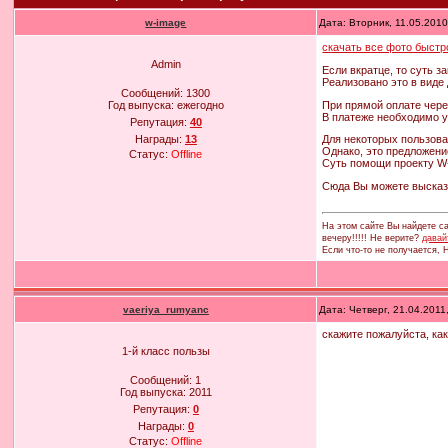
w-image
Дата: Вторник, 11.05.201
скачать все фото быстр
Admin
Если вкратце, то суть 
Реализовано это в виде 
Сообщений:
1300
При прямой оплате чере
Год выпуска:
ежегодно
В платеже необходимо у
Репутация:
40
Для некоторых пользова
Награды:
13
Однако, это предложение
Статус:
Offline
Суть помощи проекту W-
Сюда Вы можете высказ
На этом сайте Вы найдете са
вечеру!!!!! Не верите?
давай
Если что-то не получается,
vaeriya_rumyanc
Дата: Четверг, 21.04.201
скажите пожалуйста, ка
1-й класс пользы
Сообщений:
1
Год выпуска:
2011
Репутация:
0
Награды:
0
Статус:
Offline