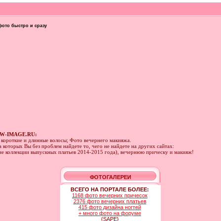
фото быстро и сразу
W-IMAGE.RU:
а короткие и длинные волосы; Фото вечернего макияжа.
 которых Вы без проблем найдете то, чего не найдете на других сайтах:
ние коллекции выпускных платьев 2014-2015 года), вечернюю прическу и макияж!
ФОТОГАЛЕРЕИ
ВСЕГО НА ПОРТАЛЕ БОЛЕЕ:
1168 фото вечерних причесок
2376 фото вечерних платьев
415 фото дизайна ногтей
+ много фото на форуме
{SAPE}