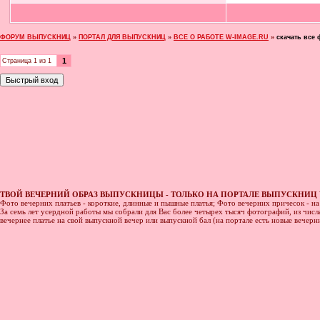
ФОРУМ ВЫПУСКНИЦ
»
ПОРТАЛ ДЛЯ ВЫПУСКНИЦ
»
ВСЕ О РАБОТЕ W-IMAGE.RU
»
скачать все 
1
Страница
1
из
1
ТВОЙ ВЕЧЕРНИЙ ОБРАЗ ВЫПУСКНИЦЫ - ТОЛЬКО НА ПОРТАЛЕ ВЫПУСКНИЦ 
Фото вечерних платьев - короткие, длинные и пышные платья; Фото вечерних причесок - н
За семь лет усердной работы мы собрали для Вас более четырех тысяч фотографий, из числа
вечернее платье на свой выпускной вечер или выпускной бал (на портале есть новые вечер