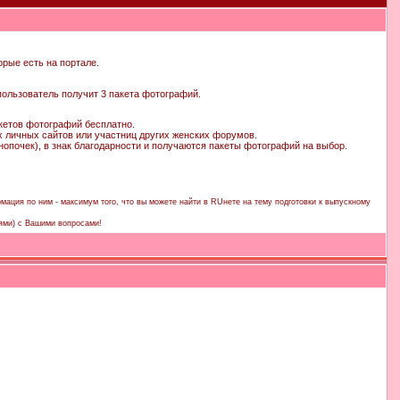
орые есть на портале.
ользователь получит 3 пакета фотографий.
кетов фотографий бесплатно.
их личных сайтов или участниц других женских форумов.
опочек), в знак благодарности и получаются пакеты фотографий на выбор.
мация по ним - максимум того, что вы можете найти в RUнете на тему подготовки к выпускному
ями) с Вашими вопросами!