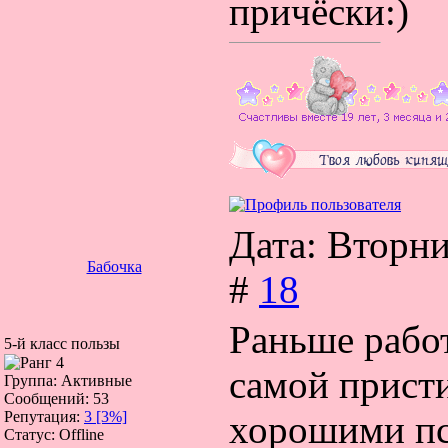
причёски:)
воспитателя д
моё. И поэто
и переучилас
которой мечт
главное-это 
Дата: Вторни
ничего не по
Бабочка
#
18
старалась. Я
Раньше рабо
5-й класс пользы
самой прист
Группа: Активные
Сообщений:
53
хорошими пс
Репутация:
3
[3%]
Статус:
Offline