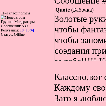
Сообщение 
Quote
(
Бабочка
)
11-й класс пользы
Золотые руки
Группа: Модераторы
Сообщений:
539
чтобы фанта
Репутация:
18
[18%]
Статус:
Offline
чтобы запом
соэдания при
за тебя!!!!!
призвание са
Классно,вот 
парикмахеро
Каждому сво
мамы(Чтобы 
Зато я люблю
химикаты и т