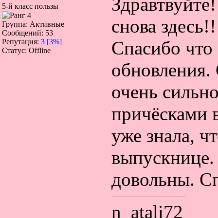
Здравтвуйте!
5-й класс пользы
снова здесь!!
Группа: Активные
Сообщений:
53
Спасибо что 
Репутация:
3
[3%]
Статус:
Offline
обновления. 
очень сильн
причёсками 
уже знала, ч
выпускнице.
довольны. С
n_atali72