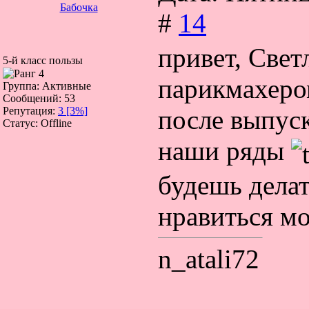
Бабочка
#
14
привет, Свет
5-й класс пользы
парикмахеро
Группа: Активные
Сообщений:
53
после выпус
Репутация:
3
[3%]
Статус:
Offline
наши ряды
будешь дела
нравиться мо
n_atali72