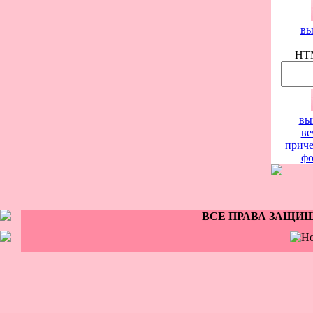
вы
HTM
вы
ве
приче
фо
ВСЕ ПРАВА ЗАЩИЩЕ