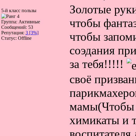
Золотые руки
5-й класс пользы
чтобы фанта
Группа: Активные
Сообщений:
53
чтобы запом
Репутация:
3
[3%]
Статус:
Offline
соэдания при
за тебя!!!!!
своё призван
парикмахеро
мамы(Чтобы 
химикаты и т
воспитателя д