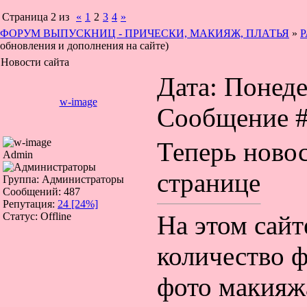
Страница
2
из
«
1
2
3
4
»
ФОРУМ ВЫПУСКНИЦ - ПРИЧЕСКИ, МАКИЯЖ, ПЛАТЬЯ
»
Р
обновления и дополнения на сайте)
Новости сайта
Дата: Понеде
w-image
Сообщение 
Теперь новос
Admin
странице
Группа: Администраторы
Сообщений:
487
Репутация:
24
[24%]
Статус:
Offline
На этом сайт
количество ф
фото макияжа