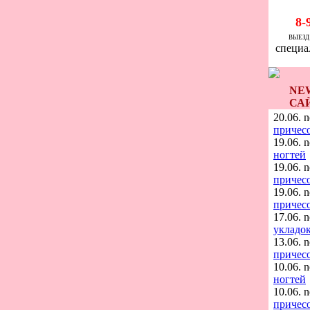
8-
ВЫЕЗД 
специа
NEW
СА
20.06. 
причес
19.06. 
ногтей
19.06. 
причес
19.06. 
причес
17.06. 
укладо
13.06. 
причес
10.06. 
ногтей
10.06. 
причес