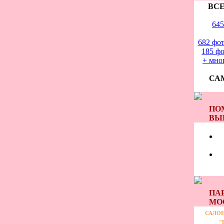
ВСЕ
645
682 фот
185 фо
+ мно
СА
ПО
ВЫ
ПА
МО
САЛОН
"