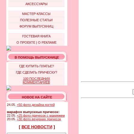
АКСЕССУАРЫ
МАСТЕР-КЛАССЫ
ПОЛЕЗНЫЕ СТАТЬИ
ФОРУМ ВЫПУСКНИЦ
ГОСТЕВАЯ КНИГА
О ПРОЕКТЕ
|
О РЕКЛАМЕ
В ПОМОЩЬ ВЫПУСКНИЦЕ
ГДЕ КУПИТЬ ПЛАТЬЕ?
ГДЕ СДЕЛАТЬ ПРИЧЕСКУ?
100 ПОСЛЕДНИХ
КОММЕНТАРИЕВ
НОВОЕ НА САЙТЕ
24.05.
+50 фото дизайна ногтей
марафон выпускных причесок:
22.05.
+25 фото причесок с макияжем
20.05.
+30 фото вечерних причесок
[
ВСЕ НОВОСТИ
]