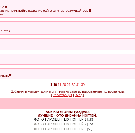
но!!!
здник прочитайте название сайта а потом возмущайтесь!!!
о!!!
 хочу............
исать!!!
1-10
11-20
21-30
31-39
Добавлять комментарии могут только зарегистрированные пользователи.
[
Регистрация
|
Вход
]
ВСЕ КАТЕГОРИИ РАЗДЕЛА
ЛУЧШИЕ ФОТО ДИЗАЙНА НОГТЕЙ:
ФОТО НАРОЩЕННЫХ НОГТЕЙ 1
[185]
ФОТО НАРОЩЕННЫХ НОГТЕЙ 2
[180]
ФОТО НАРОЩЕННЫХ НОГТЕЙ 3
[50]