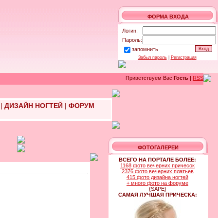
ФОРМА ВХОДА
Логин:
Пароль:
запомнить
Забыл пароль
|
Регистрация
Приветствуем Вас
Гость
|
RSS
|
ДИЗАЙН НОГТЕЙ
|
ФОРУМ
ФОТОГАЛЕРЕИ
ВСЕГО НА ПОРТАЛЕ БОЛЕЕ:
1168 фото вечерних причесок
2376 фото вечерних платьев
415 фото дизайна ногтей
+ много фото на форуме
{SAPE}
САМАЯ ЛУЧШАЯ ПРИЧЕСКА: