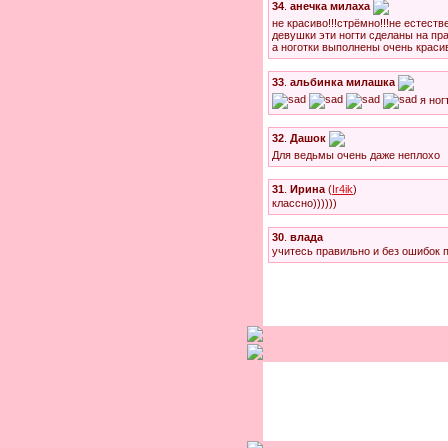
34
.
анечка милаха
не красиво!!!стрёмно!!!не естестве
девушки эти ногти сделаны на пра
а ноготки выполнены очень красив
33
.
альбинка милашка
я ногти
32
.
Дашок
Для ведьмы очень даже неплохо
31
.
Ирина
(
Ir4ik
)
классно))))))
30
.
влада
учитесь правильно и без ошибок п