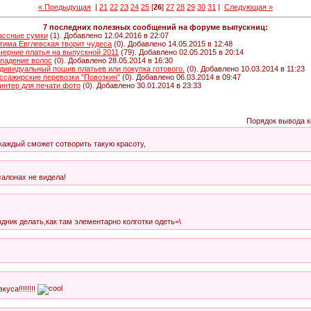
« Предыдущая
|
21
22
23
24
25
[
26
]
27
28
29
30
31
|
Следующая »
7 последних полезных сообщений на форуме выпускниц:
ассные сумки
(1). Добавлено 12.04.2016 в 22:07
тима Евглевская творит чудеса
(0). Добавлено 14.05.2015 в 12:48
черние платья на выпускной 2011
(79). Добавлено 02.05.2015 в 20:14
падение волос
(0). Добавлено 28.05.2014 в 16:30
дивидуальный пошив платьев или покупка готового.
(0). Добавлено 10.03.2014 в 11:23
ссажирские перевозки "Повозкин"
(0). Добавлено 06.03.2014 в 09:47
интер для печати фото
(0). Добавлено 30.01.2014 в 23:33
Порядок вывода 
каждый сможет сотворить такую красоту,
салонах не видела!
здник делать,как там элементарно колготки одеть=\
уса!!!!!!!!