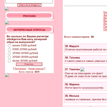
Кл
Фа
РЕКЛАМА
Ве
Вы
Ин
Па
Пр
ИНТЕРЕСНЫЕ ОПРОСЫ
Во сколько по Вашим расчетам
Всего комментариев:
39
обойдется Вам весь вечерний
образ на выпускной?
менее 5'000 рублей
39
.
Маруся
5'000-10'000 рублей
Отлично выполненная работа! не 
15'000-20'000 рублей
20'000-30'000 рублей
38
.
Татьяна
более 30'000 рублей
я такого ужаса в самых ужасных 
[
·
]
Результаты
Архив опросов
37
.
Танечка
Всего ответов:
3670
Они не на повседнев это факт!
Я даже не знаю если такие на пра
36
.
Марина
Ногти просто сууууууууууупер.
35
.
Моська
галимые и стремные, причем без вк