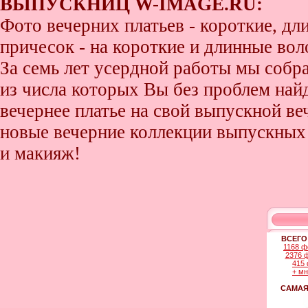
ВЫПУСКНИЦ W-IMAGE.RU:
Фото вечерних платьев - короткие, д
причесок - на короткие и длинные во
За семь лет усердной работы мы собр
из числа которых Вы без проблем найде
вечернее платье на свой выпускной ве
новые вечерние коллекции выпускных 
и макияж!
ВСЕГО
1168 ф
2376 
415 
+ м
САМАЯ