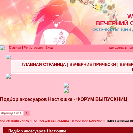
W
ВЕЧЕРНИЙ 
фото-портал идей 
Главная
|
Регистрация
|
Вход
где сделать пр
ГЛАВНАЯ СТРАНИЦА
|
ВЕЧЕРНИЕ ПРИЧЕСКИ
|
ВЕЧЕ
Подбор аксесуаров Настюшке - ФОРУМ ВЫПУСКНИЦ
1
Страница
1
из
1
ФОРУМ ВЫПУСКНИЦ
»
ПОРТАЛ ДЛЯ ВЫПУСКНИЦ
»
МУСОРНАЯ КОРЗИНА
»
Подбор аксесуаро
Подбор аксесуаров Настюшке