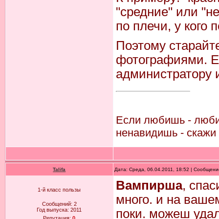
"средние" или "не
по плечи, у кого 
Поэтому старайт
фотографиями. Е
администратору 
Если любишь - люби 
ненавидишь - скажи 
Talifa
Дата: Среда, 06.04.2011, 18:52 | Сообщен
Вампирша
, спа
1-й класс пользы
много. и на вашем
Сообщений:
2
Год выпуска:
2011
поки. можеш удал
Репутация:
0