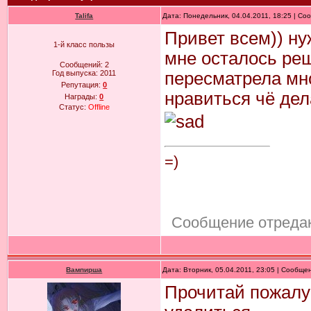
Talifa
Дата: Понедельник, 04.04.2011, 18:25 | С
Привет всем)) ну
1-й класс пользы
мне осталось реши
Сообщений:
2
Год выпуска:
2011
пересматрела мн
Репутация:
0
нравиться чё делат
Награды:
0
Статус:
Offline
=)
Сообщение отреда
Вампирша
Дата: Вторник, 05.04.2011, 23:05 | Сообще
Прочитай пожалу