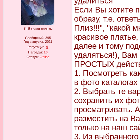
удалиться
Если Вы хотите п
образу, т.е. отве
Плиз!!!", "какой 
11-й класс пользы
красивое платье, 
Сообщений:
395
Год выпуска:
2011
далее и тому под
Репутация:
9
Награды:
16
удаляться!), Ва
Статус:
Offline
ПРОСТЫХ действ
1. Посмотреть ка
в фото каталогах 
2. Выбрать те ва
сохранить их фот
просматривать. А
разместить на В
только на наш сай
3. Из выбранного