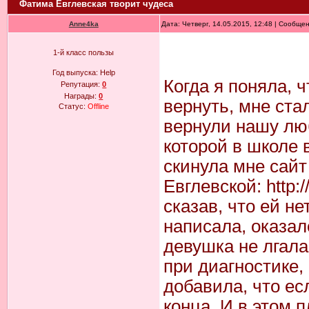
Фатима Евглевская творит чудеса
Anne4ka
Дата: Четверг, 14.05.2015, 12:48 | Сообще
1-й класс пользы
Год выпуска:
Help
Когда я поняла, 
Репутация:
0
Награды:
0
вернуть, мне ста
Статус:
Offline
вернули нашу лю
которой в школе 
скинула мне сай
Евглевской: http:/
сказав, что ей не
написала, оказал
девушка не лгала
при диагностике,
добавила, что есл
конца. И в этом 