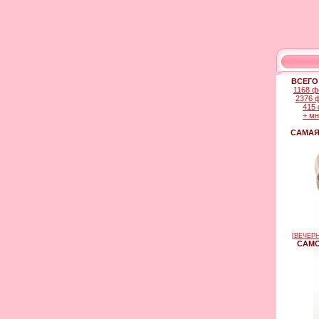
ВСЕГО
1168 ф
2376 
415 
+ м
САМАЯ
[
ВЕЧЕРН
САМО