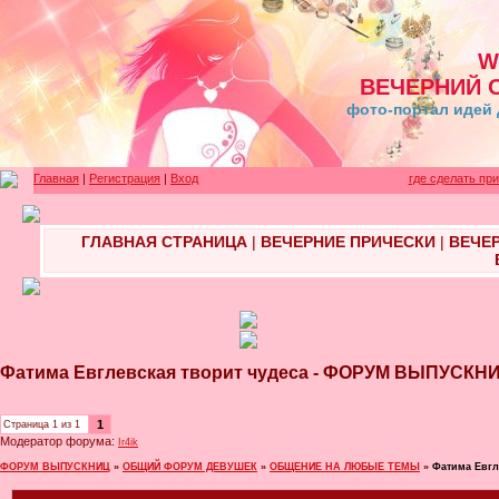
W
ВЕЧЕРНИЙ 
фото-портал идей 
Главная
|
Регистрация
|
Вход
где сделать пр
ГЛАВНАЯ СТРАНИЦА
|
ВЕЧЕРНИЕ ПРИЧЕСКИ
|
ВЕЧЕ
Фатима Евглевская творит чудеса - ФОРУМ ВЫПУСКН
1
Страница
1
из
1
Модератор форума:
Ir4ik
ФОРУМ ВЫПУСКНИЦ
»
ОБЩИЙ ФОРУМ ДЕВУШЕК
»
ОБЩЕНИЕ НА ЛЮБЫЕ ТЕМЫ
»
Фатима Евгл