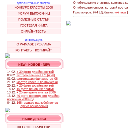
Опубликование участниц конкурса
ДОПОЛНИТЕЛЬНЫЕ РАЗДЕЛЫ:
Опубликован список, который посто
КОНКУРС КРАСОТЫ 2008
Просмотров: 974 | Добавил:
w-image
|
ФОРУМ ВЫПУСКНИЦ
ПОЛЕЗНЫЕ СТАТЬИ
ГОСТЕВАЯ КНИГА
ОНЛАЙН-ТЕСТЫ
ИНФОРМАЦИЯ:
О W-IMAGE
|
РЕКЛАМА
КОНТАКТЫ
|
КОПИРАЙТ
NEW - НОВОЕ - NEW
14.02.
+ 30 фото дизайна ногтей
03.02.
экстремальный ЕГЭ [4:26]
01.02.
фотографии финалисток '08
21.12.
мастер-класс 3 по прически
20.12.
+ 20 фото дизайна ногтей
18.12.
16 фото вечерних платья
13.12.
+ 25 вечерние платья 2009
13.12.
40 фото новогоднего дизайна
ногтей на 2009 год
04.12.
168 платьев на любой вечер
[
архив обновлений
]
НАШИ ДРУЗЬЯ
ЖЕНСКИЕ ПРИЧЕСКИ