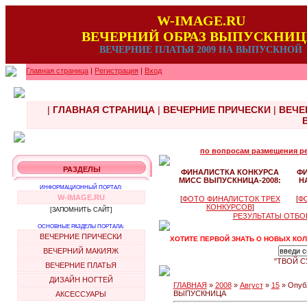
W-IMAGE.RU
ВЕЧЕРНИЙ ОБРАЗ ВЫПУСКНИ
ВЕЧЕРНИЕ ПЛАТЬЯ 2009 НА ВЫПУСКНОЙ
Главная страница
|
Регистрация
|
Вход
|
ГЛАВНАЯ СТРАНИЦА
|
ВЕЧЕРНИЕ ПРИЧЕСКИ
|
ВЕЧЕ
по вопросам размещения рек
РАЗДЕЛЫ
ФИНАЛИСТКА КОНКУРСА
Ф
МИСС ВЫПУСКНИЦА-2008:
Н
ИНФОРМАЦИОННЫЙ ПОРТАЛ:
W-IMAGE.RU
[
ФОТО ФИНАЛИСТОК ТРЕХ
[
Ф
КОНКУРСОВ
]
[ЗАПОМНИТЬ САЙТ]
РЕЗУЛЬТАТЫ ОТБО
ОСНОВНЫЕ РАЗДЕЛЫ ПОРТАЛА:
ВЕЧЕРНИЕ ПРИЧЕСКИ
ХОТИТЕ ПЕРВОЙ ЗНАТЬ О НОВЫХ КОЛ
ВЕЧЕРНИЙ МАКИЯЖ
"ТВОЙ С
ВЕЧЕРНИЕ ПЛАТЬЯ
ДИЗАЙН НОГТЕЙ
ГЛАВНАЯ
»
2008
»
Август
»
15
» Опуб
ВЫПУСКНИЦА
АКСЕССУАРЫ