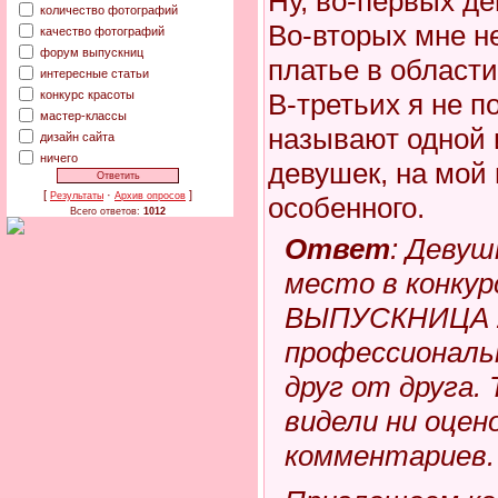
Ну, во-первых де
количество фотографий
Во-вторых мне не
качество фотографий
форум выпускниц
платье в области
интересные статьи
конкурс красоты
В-третьих я не 
мастер-классы
называют одной 
дизайн сайта
ничего
девушек, на мой 
[
·
]
Результаты
Архив опросов
особенного.
Всего ответов:
1012
Ответ
: Девуш
место в конку
ВЫПУСКНИЦА 20
профессиональ
друг от друга. 
видели ни оцено
комментариев.