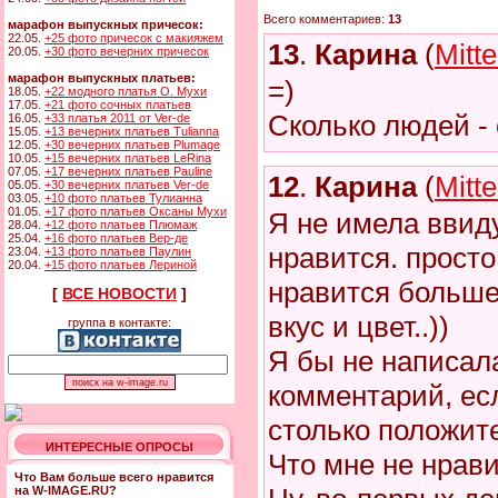
Всего комментариев:
13
марафон выпускных причесок:
22.05.
+25 фото причесок с макияжем
13
.
Карина
(
Mitt
20.05.
+30 фото вечерних причесок
марафон выпускных платьев:
=)
18.05.
+22 модного платья О. Мухи
17.05.
+21 фото сочных платьев
Сколько людей -
16.05.
+33 платья 2011 от Ver-de
15.05.
+13 вечерних платьев Tulianna
12.05.
+30 вечерних платьев Plumage
10.05.
+15 вечерних платьев LeRina
07.05.
+17 вечерних платьев Pauline
12
.
Карина
(
Mitt
05.05.
+30 вечерних платьев Ver-de
03.05.
+10 фото платьев Тулианна
01.05.
+17 фото платьев Оксаны Мухи
Я не имела ввиду
28.04.
+12 фото платьев Плюмаж
25.04.
+16 фото платьев Вер-де
нравится. просто
23.04.
+13 фото платьев Паулин
20.04.
+15 фото платьев Лериной
нравится больше,
[
ВСЕ НОВОСТИ
]
вкус и цвет..))
группа в контакте:
Я бы не написал
комментарий, ес
столько положит
ИНТЕРЕСНЫЕ ОПРОСЫ
Что мне не нрав
Что Вам больше всего нравится
на W-IMAGE.RU?