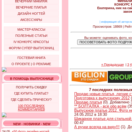
ФИНАЛИС
ВЕЧЕРНИЙ МАКИЯЖ
КОНКУРС 
ВЕЧЕРНИЕ ПЛАТЬЯ
Екатерина, ник на сай
зако
ДИЗАЙН НОГТЕЙ
АКСЕССУАРЫ
|
информация об авторск
Просмотров: 18869 | Рейт
МАСТЕР-КЛАССЫ
ПОЛЕЗНЫЕ СТАТЬИ
Вы можете: оценивать фото, к
IV КОНКУРС КРАСОТЫ
ФОРУМ СУПЕР ВЫПУСКНИЦ
ГОСТЕВАЯ КНИГА
О ПРОЕКТЕ
|
О РЕКЛАМЕ
« Предыдущая
|
3
4
В ПОМОЩЬ ВЫПУСКНИЦЕ
ПОЛУЧИТЬ СКИДКУ
7 последних полезны
ГДЕ КУПИТЬ ПЛАТЬЕ?
Продаю новые платья, легкие 
Подготовка к выпускному 2012
(
ГДЕ СДЕЛАТЬ ПРИЧЕСКУ?
Продаю платья
(0). Добавлено 3
100 ПОСЛЕДНИХ
** БОЛТАЛКА - всё обо всём
(3
КОММЕНТАРИЕВ
Выпускное платье 2012. Фото н
24.05.2012 в 18:30
Шикарное платье для стильной
00:47
NEW - НОВИНКИ - NEW
А ручки всегда на виду!!!
(1). Д
24.05.
+50 фото дизайна ногтей