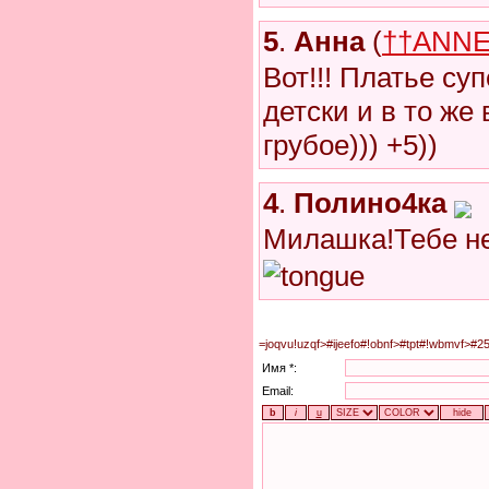
5
.
Анна
(
††ANNE
Вот!!! Платье суп
детски и в то же
грубое))) +5))
4
.
Полино4ка
Милашка!Тебе н
=joqvu!uzqf>#ijeefo#!obnf>#tpt#!wbmvf>#2
Имя *:
Email: