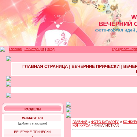
W
ВЕЧЕРНИЙ 
фото-портал идей 
Главная
|
Регистрация
|
Вход
где сделать пр
ГЛАВНАЯ СТРАНИЦА
|
ВЕЧЕРНИЕ ПРИЧЕСКИ
|
ВЕЧЕ
РАЗДЕЛЫ
W-IMAGE.RU
ГЛАВНАЯ
»
ФОТО КАТАЛОГИ
»
КОНКУР
[добавить в закладки]
КОНКУРСА
» ФИНАЛИСТКА 8
ВЕЧЕРНИЕ ПРИЧЕСКИ