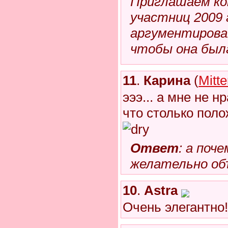
Приглашаем к
участниц 2009 
аргументирова
чтобы она был
11
.
Карина
(
Mitt
эээ... а мне не н
что столько пол
Ответ
: а поч
желательно об
10
.
Astra
Очень элегантно!