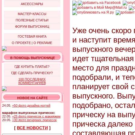
АКСЕССУАРЫ
МАСТЕР-КЛАССЫ
ПОЛЕЗНЫЕ СТАТЬИ
ФОРУМ ВЫПУСКНИЦ
Уже очень скоро 
ГОСТЕВАЯ КНИГА
и наступит врем
О ПРОЕКТЕ
|
О РЕКЛАМЕ
выпускного вечер
идет тщательная
В ПОМОЩЬ ВЫПУСКНИЦЕ
место для празд
ГДЕ КУПИТЬ ПЛАТЬЕ?
ГДЕ СДЕЛАТЬ ПРИЧЕСКУ?
подобрали, и те
100 ПОСЛЕДНИХ
КОММЕНТАРИЕВ
планирует свой 
выпускного. Вып
НОВОЕ НА САЙТЕ
подобрано, остал
24.05.
+50 фото дизайна ногтей
прическу на вып
марафон выпускных причесок:
22.05.
+25 фото причесок с макияжем
20.05.
+30 фото вечерних причесок
прическа далеко
[
ВСЕ НОВОСТИ
]
составляющая пр