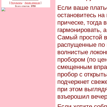
[
·
]
Результаты
Архив опросов
Если ваше платье
Всего ответов:
3793
остановитесь на 
прическе, тогда 
гармонировать, а
Самый простой в
распущенные по 
волнистые локон
пробором (по цен
смещенным впра
пробор с открыт
подчеркнет свеж
при этом выглядя
взъерошил вечер
Если хотите соб