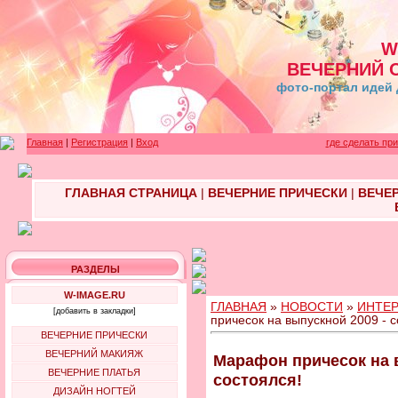
W
ВЕЧЕРНИЙ 
фото-портал идей 
Главная
|
Регистрация
|
Вход
где сделать пр
ГЛАВНАЯ СТРАНИЦА
|
ВЕЧЕРНИЕ ПРИЧЕСКИ
|
ВЕЧЕ
РАЗДЕЛЫ
W-IMAGE.RU
ГЛАВНАЯ
»
НОВОСТИ
»
ИНТЕ
[добавить в закладки]
причесок на выпускной 2009 - с
ВЕЧЕРНИЕ ПРИЧЕСКИ
ВЕЧЕРНИЙ МАКИЯЖ
Марафон причесок на 
ВЕЧЕРНИЕ ПЛАТЬЯ
состоялся!
ДИЗАЙН НОГТЕЙ