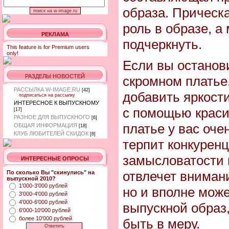
образа. Прическ
роль в образе, а
РЕКЛАМА
подчеркнуть.
This feature is for Premium users
only!
Если вы останов
РАЗДЕЛЫ НОВОСТЕЙ
скромном платье
РАССЫЛКА W-IMAGE.RU
[42]
добавить яркости
подписаться на рассылку
ИНТЕРЕСНОЕ К ВЫПУСКНОМУ
с помощью краси
[17]
РАЗНОЕ ДЛЯ ВЫПУСКНОГО
[6]
платье у вас оче
ОБЩАЯ ИНФОРМАЦИЯ
[18]
КЛУБ ЛЮБИТЕЛЕЙ СКИДОК
[8]
терпит конкуренц
замысловатости н
ИНТЕРЕСНЫЕ ОПРОСЫ
отвлечет внимани
По сколько Вы "скинулись" на
выпускной 2010?
1'000-3'000 рублей
но и вполне може
3'000-4'000 рублей
4'000-6'000 рублей
выпускной образ,
6'000-10'000 рублей
более 10'000 рублей
быть в меру.