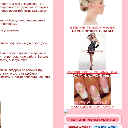
 портала для выпускниц - это
 свадебные фотографии останутся
 перед невестой, есть два самых
лю и образу - вполне реальная
ми волосами.
[
ВЕЧЕРНИЕ ПРИЧЕСКИ И МАКИЯЖ
]
ым условиям:
САМОЕ ЛУЧШЕЕ ПЛАТЬЕ:
пять поцелуи – ведь в этот день
 Вам хорошо провести время, и
чтение тому, чью работу Вы уже
логах, выслушайте
овным лидером по количеству
[
ВЕЧЕРНИЕ ПЛАТЬЯ <OKSANA MUKHA>
]
лутысячи фото свадебных
САМЫЕ ЛУЧШИЕ НОГТИ:
кияжем. Просто поверьте нам, что
[
ФОТО НАРОЩЕННЫХ НОГТЕЙ 1
]
НАШИ ПОРТАЛЫ КРАСОТЫ