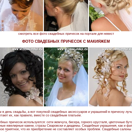
смотреть все фото свадебных причесок на портале для невест
ФОТО СВАДЕБНЫХ ПРИЧЕСОК С МАКИЯЖЕМ
 в день свадьбы, а вот покупкой свадебных аксессуаров и украшений в прическу луч
ают их, как правило, вместе со свадебным платьем.
бных причесок используются: сети жемчуга, бисера, горного хрусталя, цветочные бут
дные ювелирные камни, стразы Сваровски и диадемы. Свадебные украшения, как и фат
амое приятное, что их приобретение не составляет особых проблем. Свадебные салоны