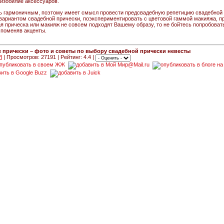
изобилие аксессуаров.
ь гармоничным, поэтому имеет смысл провести предсвадебную репетицию свадебной п
 вариантом свадебной прически, поэкспериментировать с цветовой гаммой макияжа, п
ая прическа или макияж не совсем подходят Вашему образу, то не бойтесь попробова
, поменяв акценты.
 прически – фото и советы по выбору свадебной прически невесты
Я
| Просмотров: 27191 | Рейтинг: 4.4 |