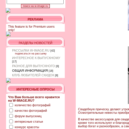
РЕКЛАМА
This feature is for Premium users
only!
РАЗДЕЛЫ НОВОСТЕЙ
РАССЫЛКА W-IMAGE.RU
[42]
подписаться на рассылку
ИНТЕРЕСНОЕ К ВЫПУСКНОМУ
[17]
РАЗНОЕ ДЛЯ ВЫПУСКНОГО
[6]
ОБЩАЯ ИНФОРМАЦИЯ
[18]
КЛУБ ЛЮБИТЕЛЕЙ СКИДОК
[8]
ИНТЕРЕСНЫЕ ОПРОСЫ
Что Вам больше всего нравится
на W-IMAGE.RU?
количество фотографий
Свадебную прическу делают утром
качество фотографий
Осмотрительные невесты приобрет
форум выпускниц
В качестве аксессуаров для сваде
интересные статьи
кроме того используют и благоро
выбор богат и разнообразен, а с
конкурс красоты