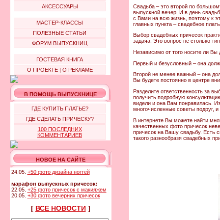
Свадьба – это второй по большом
АКСЕССУАРЫ
выпускной вечер. И в день свадь
с Вами на всю жизнь, поэтому к 
МАСТЕР-КЛАССЫ
главных пункта – свадебное плать
ПОЛЕЗНЫЕ СТАТЬИ
Выбор свадебных причесок практи
задача. Это вопрос не столько т
ФОРУМ ВЫПУСКНИЦ
Независимо от того носите ли Вы
ГОСТЕВАЯ КНИГА
Первый и безусловный – она долж
О ПРОЕКТЕ
|
О РЕКЛАМЕ
Второй не менее важный – она дол
Вы будете постоянно в центре вни
Разделите ответственность за вы
В ПОМОЩЬ ВЫПУСКНИЦЕ
получить подробную консультацию
видели и она Вам понравилась. И
ГДЕ КУПИТЬ ПЛАТЬЕ?
многочисленные советы подруг, и 
ГДЕ СДЕЛАТЬ ПРИЧЕСКУ?
В интернете Вы можете найти мно
качественных фото причесок неве
100 ПОСЛЕДНИХ
причесок на Вашу свадьбу. Есть с
КОММЕНТАРИЕВ
такого разнообразя свадебных при
НОВОЕ НА САЙТЕ
24.05.
+50 фото дизайна ногтей
марафон выпускных причесок:
22.05.
+25 фото причесок с макияжем
20.05.
+30 фото вечерних причесок
[
ВСЕ НОВОСТИ
]