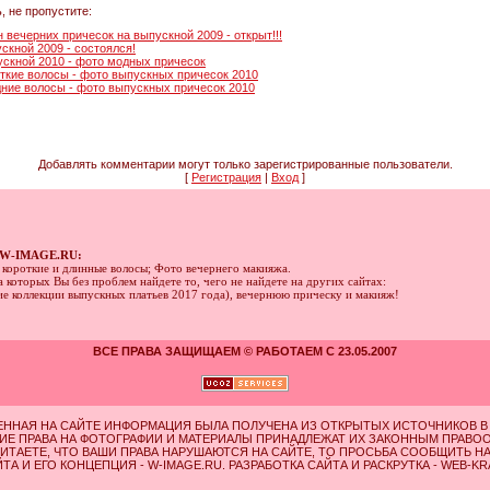
, не пропустите:
вечерних причесок на выпускной 2009 - открыт!!!
скной 2009 - состоялся!
ускной 2010 - фото модных причесок
откие волосы - фото выпускных причесок 2010
дние волосы - фото выпускных причесок 2010
Добавлять комментарии могут только зарегистрированные пользователи.
[
Регистрация
|
Вход
]
W-IMAGE.RU:
а короткие и длинные волосы; Фото вечернего макияжа.
 которых Вы без проблем найдете то, чего не найдете на других сайтах:
ние коллекции выпускных платьев 2017 года), вечернюю прическу и макияж!
ВСЕ ПРАВА ЗАЩИЩАЕМ © РАБОТАЕМ С 23.05.2007
ЕННАЯ НА САЙТЕ ИНФОРМАЦИЯ БЫЛА ПОЛУЧЕНА ИЗ ОТКРЫТЫХ ИСТОЧНИКОВ В 
ИЕ ПРАВА НА ФОТОГРАФИИ И МАТЕРИАЛЫ ПРИНАДЛЕЖАТ ИХ ЗАКОННЫМ ПРАВО
ИТАЕТЕ, ЧТО ВАШИ ПРАВА НАРУШАЮТСЯ НА САЙТЕ, ТО ПРОСЬБА СООБЩИТЬ Н
ТА И ЕГО КОНЦЕПЦИЯ - W-IMAGE.RU. РАЗРАБОТКА САЙТА И РАСКРУТКА - WEB-K