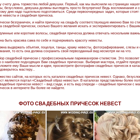
у счету день торжества любой девушки. Первый, как мы выяснили на страницах нашего
бы, безусловно, девушка должны выглядеть просто безупречно! Ведь воспоминания и
этому дню надо тщательно подготовиться. Среди первоочередных задач, которые стоят
е невесты и свадебная прическа.
чески безграничен, и найти прическу на свадьбу соответствующую именно Вам по сти
ипа свадебной прически, сколько Вашего желания искать и экспериментировать с Ваши
 длинные или короткие волосы, свадебная прическа должна отвечать нескольким важн
на быть красива сама по себе и подчеркивать красоту невесты.
жна выдержать объятия, поцелуи, танцы, кражу невесты, фотографирование, слезы и о
мания, то есть она должна сохранить свой первозданный вид несмотря ни на что.
бор свадебной прически с профессиональным парикмахером-стилистом. Это позволит
 о наиболее подходящих Вам свадебных прическах. Выбирая мастера, отдайте предпо
зложите ему Ваши мысли и идеи, просмотрите фотографии свадебных причесок в ката
доверьтесь мастеру...
жество сайтов, на которых есть каталоги свадебных причесок невест. Однако, безусл
ст является портал «Свадебный образ невесты». В каталогах представлены более по
вадебные прически невест – вид сзади, и есть вид спереди – свадебные прически с ма
чесок в интернете Вы более не найдете.
ФОТО СВАДЕБНЫХ ПРИЧЕСОК НЕВЕСТ