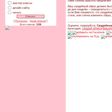
сами салоны красоты предлагают 
мастер-классы
Ваш свадебный образ должен быт
дизайн сайта
до дня свадьбы – определиться с
если Вам покажется, что свадебн
ничего
стиль, или слегка изменить образ
[
·
]
Результаты
Архив опросов
Всего ответов:
1038
Оцените, пожалуйста,
Свадебные
Категория:
ОБЩАЯ ИНФОРМАЦИ