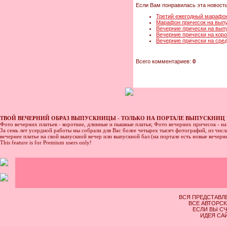
Если Вам понравилась эта новость
Третий ежегодный марафон 
Марафон причесок на выпу
Вечерние прически на вып
Вечерние прически на кор
Вечерние прически на сре
Всего комментариев:
0
ТВОЙ ВЕЧЕРНИЙ ОБРАЗ ВЫПУСКНИЦЫ - ТОЛЬКО НА ПОРТАЛЕ ВЫПУСКНИЦ 
Фото вечерних платьев - короткие, длинные и пышные платья; Фото вечерних причесок - н
За семь лет усердной работы мы собрали для Вас более четырех тысяч фотографий, из числа
вечернее платье на свой выпускной вечер или выпускной бал (на портале есть новые вечер
This feature is for Premium users only!
ВСЯ ПРЕДСТАВЛ
ВСЕ АВТОРСК
ЕСЛИ ВЫ СЧ
ИДЕЯ САЙ