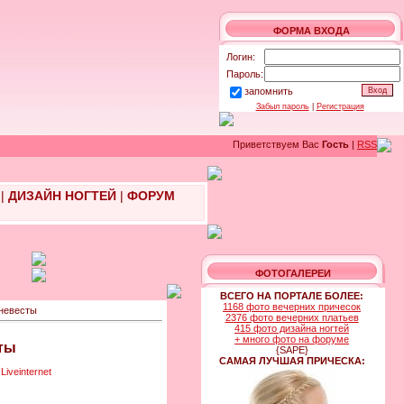
ФОРМА ВХОДА
Логин:
Пароль:
запомнить
Забыл пароль
|
Регистрация
Приветствуем Вас
Гость
|
RSS
|
ДИЗАЙН НОГТЕЙ
|
ФОРУМ
ФОТОГАЛЕРЕИ
ВСЕГО НА ПОРТАЛЕ БОЛЕЕ:
1168 фото вечерних причесок
 невесты
2376 фото вечерних платьев
415 фото дизайна ногтей
+ много фото на форуме
ты
{SAPE}
САМАЯ ЛУЧШАЯ ПРИЧЕСКА: