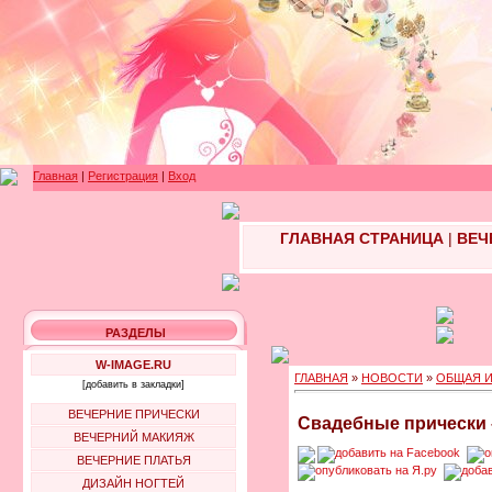
Главная
|
Регистрация
|
Вход
ГЛАВНАЯ СТРАНИЦА
|
ВЕЧ
РАЗДЕЛЫ
W-IMAGE.RU
ГЛАВНАЯ
»
НОВОСТИ
»
ОБЩАЯ 
[добавить в закладки]
ВЕЧЕРНИЕ ПРИЧЕСКИ
Свадебные прически 
ВЕЧЕРНИЙ МАКИЯЖ
ВЕЧЕРНИЕ ПЛАТЬЯ
ДИЗАЙН НОГТЕЙ