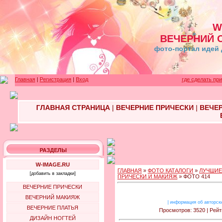
W
ВЕЧЕРНИЙ 
фото-портал идей 
Главная
|
Регистрация
|
Вход
где сделать пр
ГЛАВНАЯ СТРАНИЦА
|
ВЕЧЕРНИЕ ПРИЧЕСКИ
|
ВЕЧЕ
РАЗДЕЛЫ
W-IMAGE.RU
ГЛАВНАЯ
»
ФОТО КАТАЛОГИ
»
ЛУЧШИЕ
[добавить в закладки]
ПРИЧЕСКИ И МАКИЯЖ
» ФОТО 414
ВЕЧЕРНИЕ ПРИЧЕСКИ
ВЕЧЕРНИЙ МАКИЯЖ
|
информация об авторск
ВЕЧЕРНИЕ ПЛАТЬЯ
Просмотров: 3520 | Рейт
ДИЗАЙН НОГТЕЙ