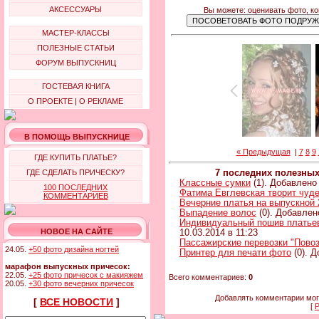
АКСЕССУАРЫ
Вы можете: оценивать фото, к
МАСТЕР-КЛАССЫ
ПОЛЕЗНЫЕ СТАТЬИ
ФОРУМ ВЫПУСКНИЦ
ГОСТЕВАЯ КНИГА
О ПРОЕКТЕ
|
О РЕКЛАМЕ
В ПОМОЩЬ ВЫПУСКНИЦЕ
« Предыдущая
|
7
8
9
ГДЕ КУПИТЬ ПЛАТЬЕ?
ГДЕ СДЕЛАТЬ ПРИЧЕСКУ?
7 последних полезны
Классные сумки
(1). Добавлено 
100 ПОСЛЕДНИХ
Фатима Евглевская творит чуд
КОММЕНТАРИЕВ
Вечерние платья на выпускной 
Выпадение волос
(0). Добавлен
Индивидуальный пошив платьев 
НОВОЕ НА САЙТЕ
10.03.2014 в 11:23
Пассажирские перевозки "Повоз
24.05.
+50 фото дизайна ногтей
Принтер для печати фото
(0). Д
марафон выпускных причесок:
22.05.
+25 фото причесок с макияжем
Всего комментариев:
0
20.05.
+30 фото вечерних причесок
Добавлять комментарии мог
[
ВСЕ НОВОСТИ
]
[
Р