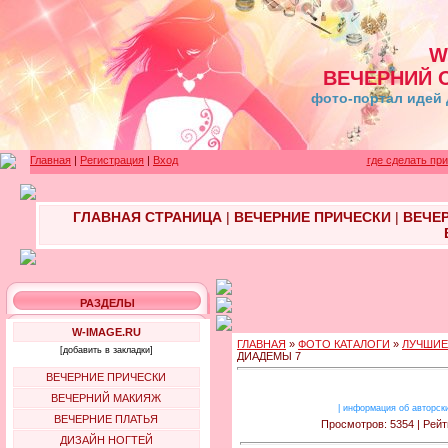
W
ВЕЧЕРНИЙ 
фото-портал идей 
Главная
|
Регистрация
|
Вход
где сделать пр
ГЛАВНАЯ СТРАНИЦА
|
ВЕЧЕРНИЕ ПРИЧЕСКИ
|
ВЕЧЕ
РАЗДЕЛЫ
W-IMAGE.RU
ГЛАВНАЯ
»
ФОТО КАТАЛОГИ
»
ЛУЧШИЕ
[добавить в закладки]
ДИАДЕМЫ 7
ВЕЧЕРНИЕ ПРИЧЕСКИ
ВЕЧЕРНИЙ МАКИЯЖ
|
информация об авторск
ВЕЧЕРНИЕ ПЛАТЬЯ
Просмотров: 5354 | Рейт
ДИЗАЙН НОГТЕЙ