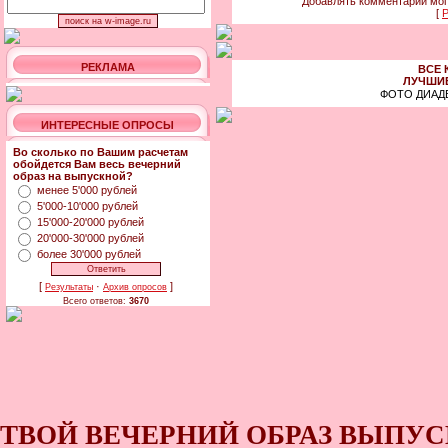
Добавлять комментарии мог
[
Р
РЕКЛАМА
ВСЕ 
ЛУЧШИЕ
ФОТО ДИАД
ИНТЕРЕСНЫЕ ОПРОСЫ
Во сколько по Вашим расчетам
обойдется Вам весь вечерний
образ на выпускной?
менее 5'000 рублей
5'000-10'000 рублей
15'000-20'000 рублей
20'000-30'000 рублей
более 30'000 рублей
[
·
]
Результаты
Архив опросов
Всего ответов:
3670
ТВОЙ ВЕЧЕРНИЙ ОБРАЗ ВЫПУС