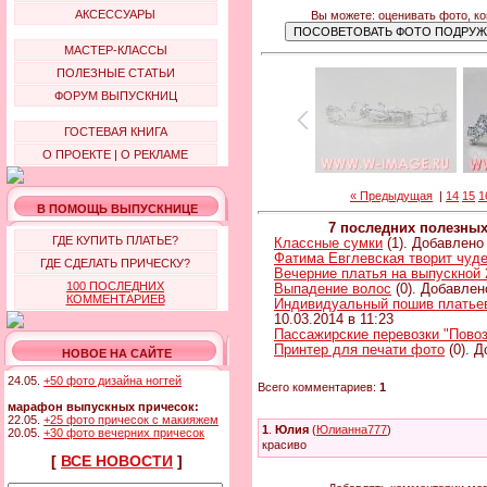
АКСЕССУАРЫ
Вы можете: оценивать фото, к
МАСТЕР-КЛАССЫ
ПОЛЕЗНЫЕ СТАТЬИ
ФОРУМ ВЫПУСКНИЦ
ГОСТЕВАЯ КНИГА
О ПРОЕКТЕ
|
О РЕКЛАМЕ
« Предыдущая
|
14
15
1
В ПОМОЩЬ ВЫПУСКНИЦЕ
7 последних полезны
ГДЕ КУПИТЬ ПЛАТЬЕ?
Классные сумки
(1). Добавлено 
Фатима Евглевская творит чуд
ГДЕ СДЕЛАТЬ ПРИЧЕСКУ?
Вечерние платья на выпускной 
100 ПОСЛЕДНИХ
Выпадение волос
(0). Добавлен
КОММЕНТАРИЕВ
Индивидуальный пошив платьев 
10.03.2014 в 11:23
Пассажирские перевозки "Повоз
Принтер для печати фото
(0). Д
НОВОЕ НА САЙТЕ
24.05.
+50 фото дизайна ногтей
Всего комментариев:
1
марафон выпускных причесок:
22.05.
+25 фото причесок с макияжем
1
.
Юлия
(
Юлианна777
)
20.05.
+30 фото вечерних причесок
красиво
[
ВСЕ НОВОСТИ
]