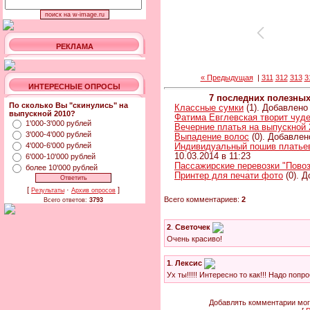
РЕКЛАМА
« Предыдущая
|
311
312
313
3
ИНТЕРЕСНЫЕ ОПРОСЫ
7 последних полезны
По сколько Вы "скинулись" на
Классные сумки
(1). Добавлено 
выпускной 2010?
Фатима Евглевская творит чуд
1'000-3'000 рублей
Вечерние платья на выпускной 
3'000-4'000 рублей
Выпадение волос
(0). Добавлен
4'000-6'000 рублей
Индивидуальный пошив платьев 
10.03.2014 в 11:23
6'000-10'000 рублей
Пассажирские перевозки "Повоз
более 10'000 рублей
Принтер для печати фото
(0). Д
[
·
]
Результаты
Архив опросов
Всего комментариев:
2
Всего ответов:
3793
2
.
Светочек
Очень красиво!
1
.
Лексис
Ух ты!!!!! Интересно то как!!! Надо поп
Добавлять комментарии мог