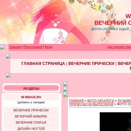
W
ВЕЧЕРНИЙ 
фото-портал идей 
Главная
|
Регистрация
|
Вход
где сделать пр
ГЛАВНАЯ СТРАНИЦА
|
ВЕЧЕРНИЕ ПРИЧЕСКИ
|
ВЕЧЕ
РАЗДЕЛЫ
W-IMAGE.RU
ГЛАВНАЯ
»
ФОТО КАТАЛОГИ
»
ЛУЧШИЕ
[добавить в закладки]
ПРИЧЕСКИ НА ВЫПУСКНОЙ
» ФОТО 21
ВЕЧЕРНИЕ ПРИЧЕСКИ
ВЕЧЕРНИЙ МАКИЯЖ
ВЕЧЕРНИЕ ПЛАТЬЯ
ДИЗАЙН НОГТЕЙ