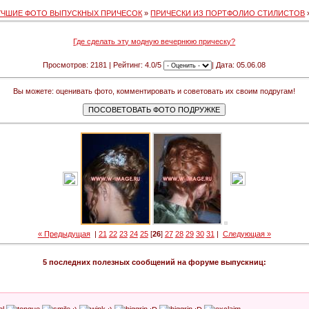
УЧШИЕ ФОТО ВЫПУСКНЫХ ПРИЧЕСОК
»
ПРИЧЕСКИ ИЗ ПОРТФОЛИО СТИЛИСТОВ
Где сделать эту модную вечернюю прическу?
Просмотров: 2181 | Рейтинг: 4.0/5
| Дата: 05.06.08
Вы можете: оценивать фото, комментировать и советовать их своим подругам!
« Предыдущая
|
21
22
23
24
25
[
26
]
27
28
29
30
31
|
Следующая »
5 последних полезных сообщений на форуме выпускниц: