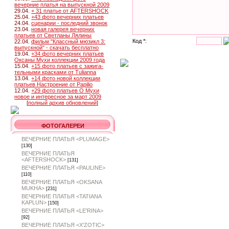
вечерние платья на выпускной 2009
29.04.
+ 31 платье от AFTERSHOCK
25.04.
+43 фото вечерних платьев
24.04.
сценарии - последний звонок
23.04.
новая галерея вечерних
платьев от Светланы Лялины
Код *:
22.04.
фильм "Классный мюзикл 3:
выпускной" - скачать бесплатно
19.04.
+34 фото вечерних платьев
Оксаны Мухи коллекции 2009 года
15.04.
+15 фото платьев с зажига-
тельными красками от Tulianna
13.04.
+14 фото новой коллекции
платьев Настроение от Papilio
12.04.
+29 фото платьев О Мухи
новое и интересное за март 2009
[
полный архив обновлений
]
ФОТОГАЛЕРЕИ
ВЕЧЕРНИЕ ПЛАТЬЯ <PLUMAGE>
[130]
ВЕЧЕРНИЕ ПЛАТЬЯ
<AFTERSHOCK>
[131]
ВЕЧЕРНИЕ ПЛАТЬЯ <PAULINE>
[110]
ВЕЧЕРНИЕ ПЛАТЬЯ <OKSANA
MUKHA>
[231]
ВЕЧЕРНИЕ ПЛАТЬЯ <TATIANA
KAPLUN>
[150]
ВЕЧЕРНИЕ ПЛАТЬЯ <LE'RINA>
[92]
ВЕЧЕРНИЕ ПЛАТЬЯ <X'ZOTIC>