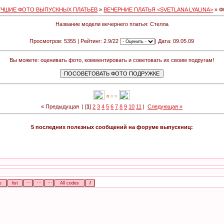
УЧШИЕ ФОТО ВЫПУСКНЫХ ПЛАТЬЕВ
»
ВЕЧЕРНИЕ ПЛАТЬЯ <SVETLANA LYALINA>
» Ф
Название модели вечернего платья: Стелла
Просмотров: 5355 | Рейтинг: 2.9/22
| Дата: 09.05.09
Вы можете: оценивать фото, комментировать и советовать их своим подругам!
« Предыдущая
| [
1
]
2
3
4
5
6
7
8
9
10
11
|
Следующая »
5 последних полезных сообщений на форуме выпускниц: