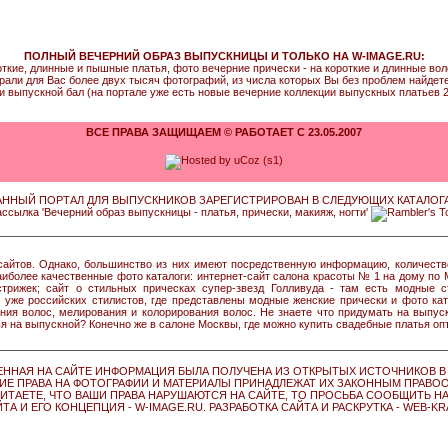
ПОЛНЫЙ ВЕЧЕРНИЙ ОБРАЗ ВЫПУСКНИЦЫ И ТОЛЬКО НА W-IMAGE.RU:
откие, длинные и пышные платья, фото вечерние прически - на короткие и длинные во
рали для Вас более двух тысяч фотографий, из числа которых Вы без проблем найдете т
и выпускной бал (на портале уже есть новые вечерние коллекции выпускных платьев 2
ВСЕ ПРАВА ЗАЩИЩАЕМ © РАБОТАЕТ С 23.05.2007
АННЫЙ ПОРТАЛ ДЛЯ ВЫПУСКНИКОВ ЗАРЕГИСТРИРОВАН В СЛЕДУЮЩИХ КАТАЛОГА
сайтов. Однако, большинство из них имеют посредственную информацию, количеств
олее качественные фото каталоги: интернет-сайт салона красоты № 1 на дому по 
стрижек; сайт о стильных прическах супер-звезд Голливуда - там есть модные 
 уже российских стилистов, где представлены модные женские прически и фото кат
я волос, мелирования и колорирования волос. Не знаете что придумать на выпуск
тья на выпускной? Конечно же в салоне Москвы, где можно купить свадебные платья оп
ЕННАЯ НА САЙТЕ ИНФОРМАЦИЯ БЫЛА ПОЛУЧЕНА ИЗ ОТКРЫТЫХ ИСТОЧНИКОВ В 
ИЕ ПРАВА НА ФОТОГРАФИИ И МАТЕРИАЛЫ ПРИНАДЛЕЖАТ ИХ ЗАКОННЫМ ПРАВО
ИТАЕТЕ, ЧТО ВАШИ ПРАВА НАРУШАЮТСЯ НА САЙТЕ, ТО ПРОСЬБА СООБЩИТЬ Н
ТА И ЕГО КОНЦЕПЦИЯ - W-IMAGE.RU. РАЗРАБОТКА САЙТА И РАСКРУТКА - WEB-K