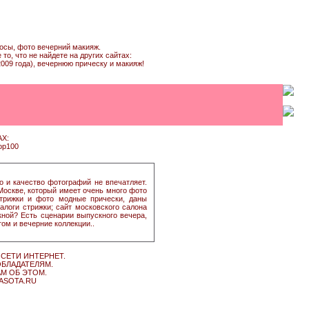
лосы, фото вечерний макияж.
о, что не найдете на других сайтах:
009 года), вечернюю прическу и макияж!
Х:
о и качество фотографий не впечатляет.
Москве, который имеет очень много фото
стрижки и фото модные прически, даны
алоги стрижки; сайт московского салона
ной? Есть сценарии выпускного вечера,
том и вечерние коллекции..
СЕТИ ИНТЕРНЕТ.
ОБЛАДАТЕЛЯМ.
АМ ОБ ЭТОМ.
RASOTA.RU