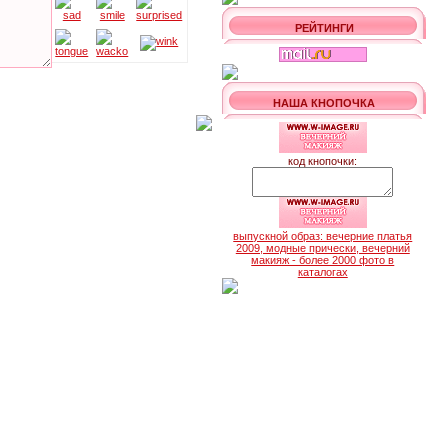
РЕЙТИНГИ
НАША КНОПОЧКА
код кнопочки:
выпускной образ: вечерние платья
2009, модные прически, вечерний
макияж - более 2000 фото в
каталогах