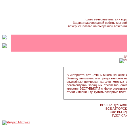
фото вечерние платья - кор
За два года усердной работы мы соб
вечернее платье на выпускной вечер ил
Д
В интернете есть очень много женских 
Вашему вниманию мы предоставляем наиб
свадебные прически, каталог модных 
рекомендации западных стилистов; сайт
красоты БЕСТ-БЬЮТИ с фото окрашивани
стихи и песни. Где купить вечерние пла
ВСЯ ПРЕДСТАВЛ
ВСЕ АВТОРСК
ЕСЛИ ВЫ СЧ
ИДЕЯ САЙ