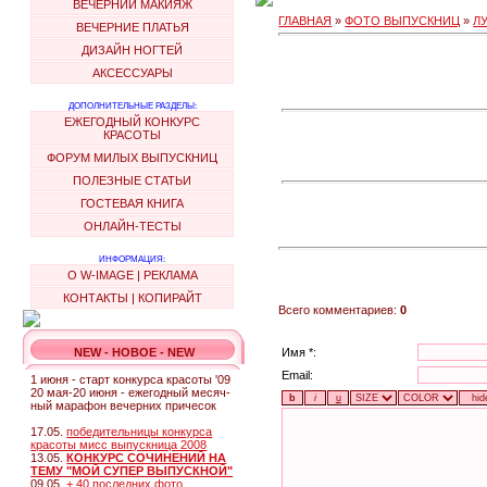
ВЕЧЕРНИЙ МАКИЯЖ
ГЛАВНАЯ
»
ФОТО ВЫПУСКНИЦ
»
Л
ВЕЧЕРНИЕ ПЛАТЬЯ
ДИЗАЙН НОГТЕЙ
АКСЕССУАРЫ
ДОПОЛНИТЕЛЬНЫЕ РАЗДЕЛЫ:
ЕЖЕГОДНЫЙ КОНКУРС
КРАСОТЫ
ФОРУМ МИЛЫХ ВЫПУСКНИЦ
ПОЛЕЗНЫЕ СТАТЬИ
ГОСТЕВАЯ КНИГА
ОНЛАЙН-ТЕСТЫ
ИНФОРМАЦИЯ:
О W-IMAGE
|
РЕКЛАМА
КОНТАКТЫ
|
КОПИРАЙТ
Всего комментариев:
0
NEW - НОВОЕ - NEW
Имя *:
Email:
1 июня - старт конкурса красоты '09
20 мая-20 июня - ежегодный месяч-
ный марафон вечерних причесок
17.05.
победительницы конкурса
красоты мисс выпускница 2008
13.05.
КОНКУРС СОЧИНЕНИЙ НА
ТЕМУ "МОЙ СУПЕР ВЫПУСКНОЙ"
09.05.
+ 40 последних фото