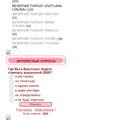
[202]
ВЕЧЕРНИЕ ПЛАТЬЯ <SVETLANA
LYALINA>
[126]
ВЕЧЕРНИЕ ПЛАТЬЯ <VER-DE>
[51]
ВЕЧЕРНИЕ ПЛАТЬЯ <ANNA
TULINA>
[31]
ВЕЧЕРНИЕ ПЛАТЬЯ <PAPILIO>
[82]
ВЕЧЕРНИЕ ПЛАТЬЯ <FIORE>
[46]
ВЕЧЕРНИЕ ПЛАТЬЯ <TULINIA>
[24]
ИНТЕРЕСНЫЕ ОПРОСЫ
Где Вы и Ваш класс будете
отмечать выпускной-2009?
в ресторане
на теплоходе
в здании школы
в кафе или баре
не определились
я не буду отмечать
[
·
]
Результаты
Архив опросов
Всего ответов:
3492