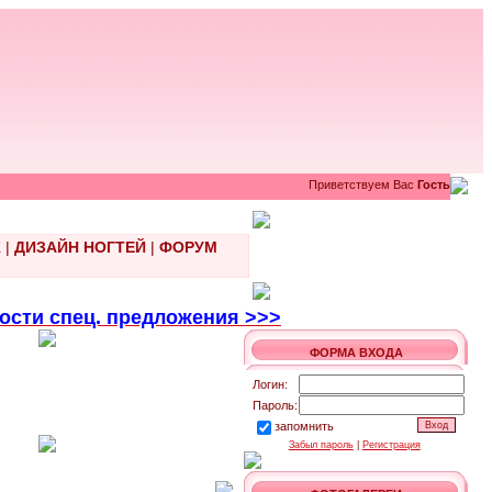
Приветствуем Вас
Гость
Ж
|
ДИЗАЙН НОГТЕЙ
|
ФОРУМ
ти спец. предложения >>>
ФОРМА ВХОДА
Логин:
Пароль:
запомнить
Забыл пароль
|
Регистрация