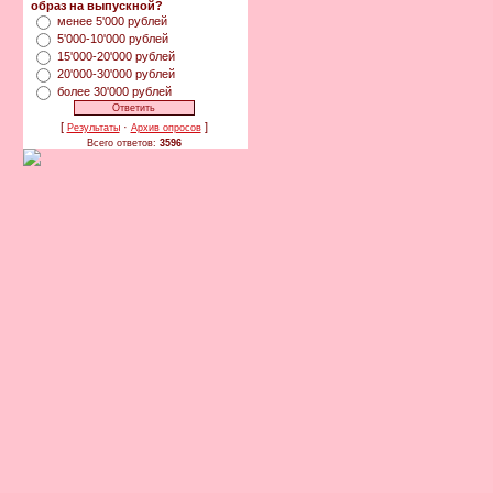
образ на выпускной?
менее 5'000 рублей
5'000-10'000 рублей
15'000-20'000 рублей
20'000-30'000 рублей
более 30'000 рублей
[
·
]
Результаты
Архив опросов
Всего ответов:
3596