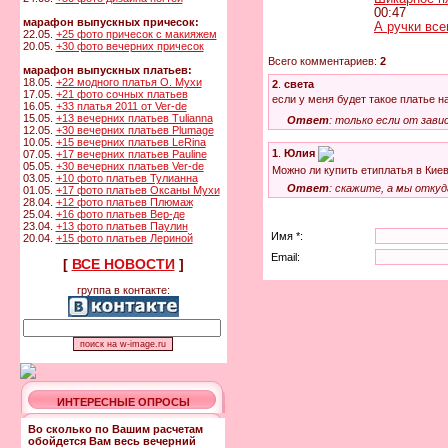
00:47
марафон выпускных причесок:
А ручки всег
22.05.
+25 фото причесок с макияжем
20.05.
+30 фото вечерних причесок
Всего комментариев:
2
марафон выпускных платьев:
18.05.
+22 модного платья О. Мухи
2
.
света
17.05.
+21 фото сочных платьев
если у меня будет такое платье н
16.05.
+33 платья 2011 от Ver-de
15.05.
+13 вечерних платьев Tulianna
Ответ
: только если от зави
12.05.
+30 вечерних платьев Plumage
10.05.
+15 вечерних платьев LeRina
1
.
Юлия
07.05.
+17 вечерних платьев Pauline
05.05.
+30 вечерних платьев Ver-de
Можно ли купить етиплатья в Кие
03.05.
+10 фото платьев Тулианна
Ответ
: скажите, а мы отку
01.05.
+17 фото платьев Оксаны Мухи
28.04.
+12 фото платьев Плюмаж
25.04.
+16 фото платьев Вер-де
23.04.
+13 фото платьев Паулин
Имя *:
20.04.
+15 фото платьев Лериной
Email:
[
ВСЕ НОВОСТИ
]
группа в контакте:
ИНТЕРЕСНЫЕ ОПРОСЫ
Во сколько по Вашим расчетам
обойдется Вам весь вечерний