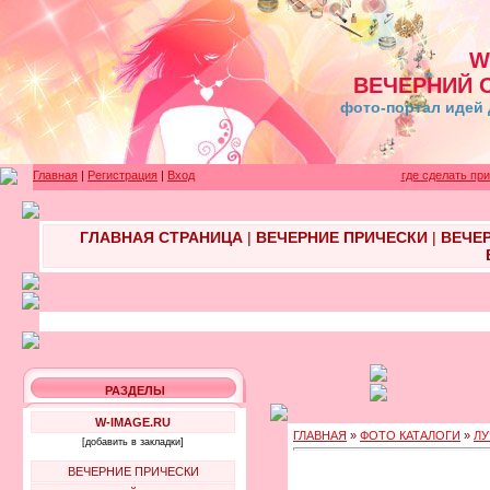
W
ВЕЧЕРНИЙ 
фото-портал идей 
Главная
|
Регистрация
|
Вход
где сделать пр
ГЛАВНАЯ СТРАНИЦА
|
ВЕЧЕРНИЕ ПРИЧЕСКИ
|
ВЕЧЕ
РАЗДЕЛЫ
W-IMAGE.RU
ГЛАВНАЯ
»
ФОТО КАТАЛОГИ
»
ЛУ
[добавить в закладки]
ВЕЧЕРНИЕ ПРИЧЕСКИ