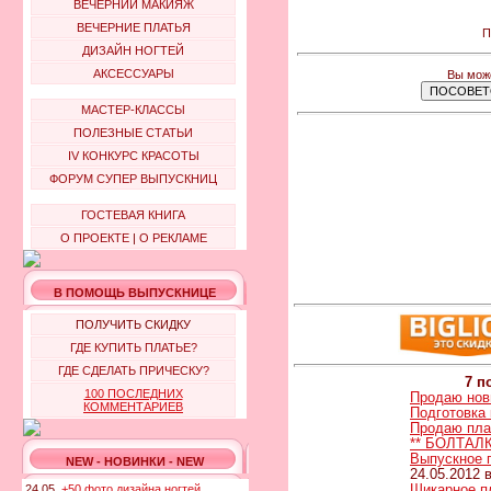
ВЕЧЕРНИЙ МАКИЯЖ
ВЕЧЕРНИЕ ПЛАТЬЯ
П
ДИЗАЙН НОГТЕЙ
АКСЕССУАРЫ
Вы може
МАСТЕР-КЛАССЫ
ПОЛЕЗНЫЕ СТАТЬИ
IV КОНКУРС КРАСОТЫ
ФОРУМ СУПЕР ВЫПУСКНИЦ
ГОСТЕВАЯ КНИГА
О ПРОЕКТЕ
|
О РЕКЛАМЕ
В ПОМОЩЬ ВЫПУСКНИЦЕ
ПОЛУЧИТЬ СКИДКУ
ГДЕ КУПИТЬ ПЛАТЬЕ?
ГДЕ СДЕЛАТЬ ПРИЧЕСКУ?
7 п
100 ПОСЛЕДНИХ
Продаю нов
КОММЕНТАРИЕВ
Подготовка 
Продаю пла
** БОЛТАЛК
Выпускное п
NEW - НОВИНКИ - NEW
24.05.2012 в
Шикарное п
24.05.
+50 фото дизайна ногтей