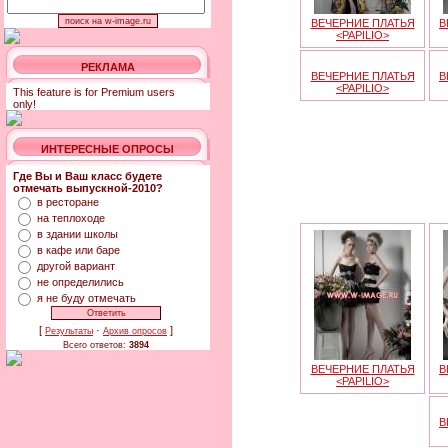
ВЕЧЕРНИЕ ПЛАТЬЯ
В
<PAPILIO>
РЕКЛАМА
ВЕЧЕРНИЕ ПЛАТЬЯ
В
<PAPILIO>
This feature is for Premium users
only!
ИНТЕРЕСНЫЕ ОПРОСЫ
Где Вы и Ваш класс будете
отмечать выпускной-2010?
в ресторане
на теплоходе
в здании школы
в кафе или баре
другой вариант
не определились
я не буду отмечать
[
·
]
Результаты
Архив опросов
Всего ответов:
3894
ВЕЧЕРНИЕ ПЛАТЬЯ
В
<PAPILIO>
В