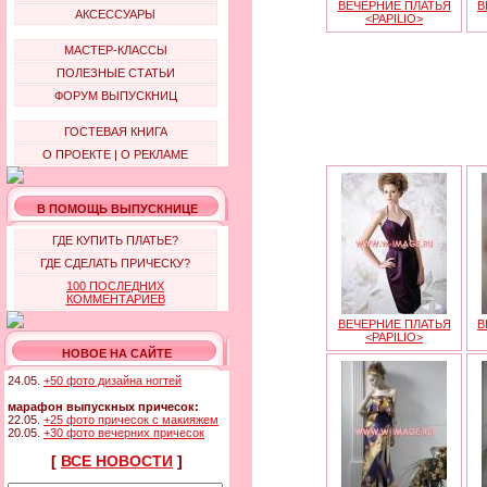
ВЕЧЕРНИЕ ПЛАТЬЯ
В
АКСЕССУАРЫ
<PAPILIO>
МАСТЕР-КЛАССЫ
ПОЛЕЗНЫЕ СТАТЬИ
ФОРУМ ВЫПУСКНИЦ
ГОСТЕВАЯ КНИГА
О ПРОЕКТЕ
|
О РЕКЛАМЕ
В ПОМОЩЬ ВЫПУСКНИЦЕ
ГДЕ КУПИТЬ ПЛАТЬЕ?
ГДЕ СДЕЛАТЬ ПРИЧЕСКУ?
100 ПОСЛЕДНИХ
КОММЕНТАРИЕВ
ВЕЧЕРНИЕ ПЛАТЬЯ
В
<PAPILIO>
НОВОЕ НА САЙТЕ
24.05.
+50 фото дизайна ногтей
марафон выпускных причесок:
22.05.
+25 фото причесок с макияжем
20.05.
+30 фото вечерних причесок
[
ВСЕ НОВОСТИ
]