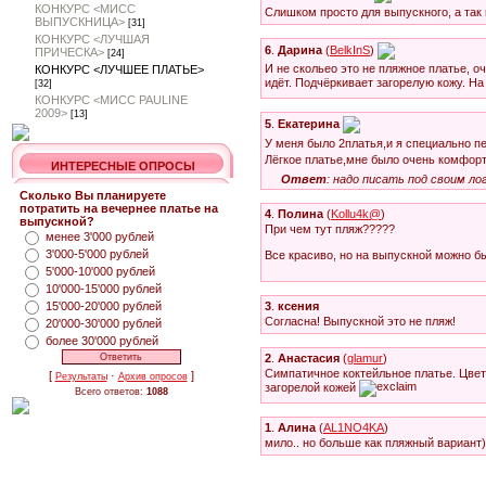
КОНКУРС <МИСС
Слишком просто для выпускного, а так 
ВЫПУСКНИЦА>
[31]
КОНКУРС <ЛУЧШАЯ
6
.
Дарина
(
BelkInS
)
ПРИЧЕСКА>
[24]
И не скольео это не пляжное платье, о
КОНКУРС <ЛУЧШЕЕ ПЛАТЬЕ>
идёт. Подчёркивает загорелую кожу. Н
[32]
КОНКУРС <МИСС PAULINE
2009>
[13]
5
.
Екатерина
У меня было 2платья,и я специально 
Лёгкое платье,мне было очень комфорт
ИНТЕРЕСНЫЕ ОПРОСЫ
Ответ
: надо писать под своим ло
Сколько Вы планируете
потратить на вечернее платье на
4
.
Полина
(
Kollu4k@
)
выпускной?
При чем тут пляж?????
менее 3'000 рублей
3'000-5'000 рублей
Все красиво, но на выпускной можно б
5'000-10'000 рублей
10'000-15'000 рублей
15'000-20'000 рублей
3
.
ксения
Согласна! Выпускной это не пляж!
20'000-30'000 рублей
более 30'000 рублей
2
.
Анастасия
(
glamur
)
Симпатичное коктейльное платье. Цве
[
·
]
Результаты
Архив опросов
загорелой кожей
Всего ответов:
1088
1
.
Алина
(
AL1NO4KA
)
мило.. но больше как пляжный вариант)