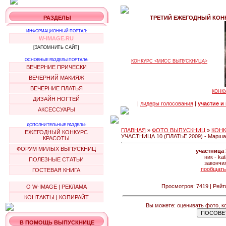
РАЗДЕЛЫ
ТРЕТИЙ ЕЖЕГОДНЫЙ КОНК
ИНФОРМАЦИОННЫЙ ПОРТАЛ:
W-IMAGE.RU
[ЗАПОМНИТЬ САЙТ]
ОСНОВНЫЕ РАЗДЕЛЫ ПОРТАЛА:
КОНКУРС <МИСС ВЫПУСКНИЦА>
ВЕЧЕРНИЕ ПРИЧЕСКИ
ВЕЧЕРНИЙ МАКИЯЖ
ВЕЧЕРНИЕ ПЛАТЬЯ
КОНК
ДИЗАЙН НОГТЕЙ
|
лидеры голосования
|
участие и
АКСЕССУАРЫ
ДОПОЛНИТЕЛЬНЫЕ РАЗДЕЛЫ:
ГЛАВНАЯ
»
ФОТО ВЫПУСКНИЦ
»
КОНК
ЕЖЕГОДНЫЙ КОНКУРС
УЧАСТНИЦА 10 (ПЛАТЬЕ 2009) - Марша
КРАСОТЫ
ФОРУМ МИЛЫХ ВЫПУСКНИЦ
участница
ник - ka
ПОЛЕЗНЫЕ СТАТЬИ
закончи
пообщать
ГОСТЕВАЯ КНИГА
Просмотров: 7419 | Рейт
О W-IMAGE
|
РЕКЛАМА
КОНТАКТЫ
|
КОПИРАЙТ
Вы можете: оценивать фото, к
В ПОМОЩЬ ВЫПУСКНИЦЕ