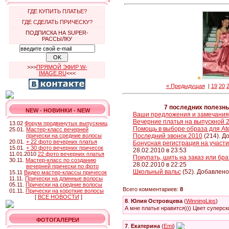
ГДЕ КУПИТЬ ПЛАТЬЕ?
ГДЕ СДЕЛАТЬ ПРИЧЕСКУ?
ПОДПИСКА НА SUPER-
РАССЫЛКУ
>>>
ПРЯМОЙ ЭФИР W-
IMAGE.RU
<<<
« Предыдущая
|
19
20
7 последних полезн
NEW - НОВИНКИ - NEW
Ваши предложения и замечания
Вечерние платья на выпускной 
13.02
Форум продвинутых выпускниц
Помощь в выборе образа для Ate
25.01.
Мастер-класс вечерней
прически на средние волосы
Последний звонок 2010
(214). Д
20.01.
+ 22 фото вечерних платья
Бонусная регистрация на участие
15.01.
+ 30 фото вечерних причесок
28.02.2010 в 23:53
11.01.2010
22 фото вечерних платья
Покупать, шить на заказ или бр
30.11.
Мастер-класс по созданию
28.02.2010 в 22:25
вечерней прически по фото
Школьный вальс
(52). Добавлено
15.11
Видео мастер-классы причесок
11.11.
Прически на длинные волосы
05.11.
Прически на средние волосы
Всего комментариев:
8
01.11.
Прически на короткие волосы
[
ВСЕ НОВОСТИ
]
8
.
Юлия Островцева
(
WinningLips
)
А мне платье нравится))) Цвет суперск
ФОТОГАЛЕРЕИ
7
.
Екатерина
(
Emi
)