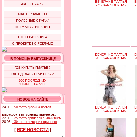
ВЕЧЕРНИЕ ПЛАТЬЯ
В
АКСЕССУАРЫ
<OKSANA MUKHA>
МАСТЕР-КЛАССЫ
ПОЛЕЗНЫЕ СТАТЬИ
ФОРУМ ВЫПУСКНИЦ
ГОСТЕВАЯ КНИГА
О ПРОЕКТЕ
|
О РЕКЛАМЕ
ВЕЧЕРНИЕ ПЛАТЬЯ
В
<OKSANA MUKHA>
В ПОМОЩЬ ВЫПУСКНИЦЕ
ГДЕ КУПИТЬ ПЛАТЬЕ?
ГДЕ СДЕЛАТЬ ПРИЧЕСКУ?
100 ПОСЛЕДНИХ
КОММЕНТАРИЕВ
НОВОЕ НА САЙТЕ
24.05.
+50 фото дизайна ногтей
ВЕЧЕРНИЕ ПЛАТЬЯ
В
<OKSANA MUKHA>
марафон выпускных причесок:
22.05.
+25 фото причесок с макияжем
20.05.
+30 фото вечерних причесок
[
ВСЕ НОВОСТИ
]