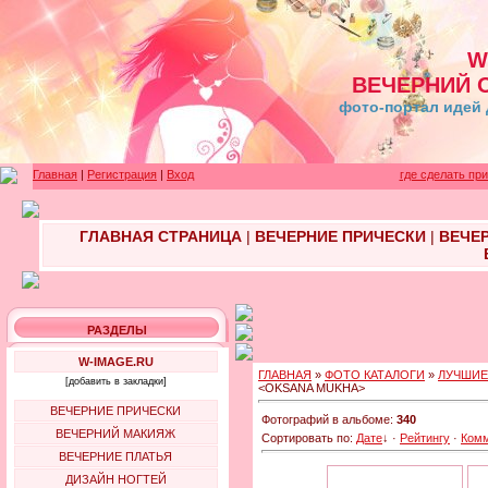
W
ВЕЧЕРНИЙ 
фото-портал идей 
Главная
|
Регистрация
|
Вход
где сделать пр
ГЛАВНАЯ СТРАНИЦА
|
ВЕЧЕРНИЕ ПРИЧЕСКИ
|
ВЕЧЕ
РАЗДЕЛЫ
W-IMAGE.RU
ГЛАВНАЯ
»
ФОТО КАТАЛОГИ
»
ЛУЧШИЕ
[добавить в закладки]
<OKSANA MUKHA>
ВЕЧЕРНИЕ ПРИЧЕСКИ
Фотографий в альбоме:
340
ВЕЧЕРНИЙ МАКИЯЖ
Сортировать по:
Дате
↓
·
Рейтингу
·
Ком
ВЕЧЕРНИЕ ПЛАТЬЯ
ДИЗАЙН НОГТЕЙ