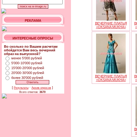
РЕКЛАМА
ВЕЧЕРНИЕ ПЛАТЬЯ
В
<OKSANA MUKHA>
ИНТЕРЕСНЫЕ ОПРОСЫ
Во сколько по Вашим расчетам
обойдется Вам весь вечерний
образ на выпускной?
менее 5'000 рублей
5'000-10'000 рублей
15'000-20'000 рублей
20'000-30'000 рублей
ВЕЧЕРНИЕ ПЛАТЬЯ
В
более 30'000 рублей
<OKSANA MUKHA>
[
·
]
Результаты
Архив опросов
Всего ответов:
3670
В