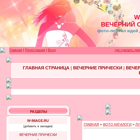
W
ВЕЧЕРНИЙ 
фото-портал идей 
Главная
|
Регистрация
|
Вход
где сделать пр
ГЛАВНАЯ СТРАНИЦА
|
ВЕЧЕРНИЕ ПРИЧЕСКИ
|
ВЕЧЕ
РАЗДЕЛЫ
W-IMAGE.RU
ГЛАВНАЯ
»
ФОТО КАТАЛОГИ
»
ЛУ
[добавить в закладки]
ВЕЧЕРНИЕ ПРИЧЕСКИ