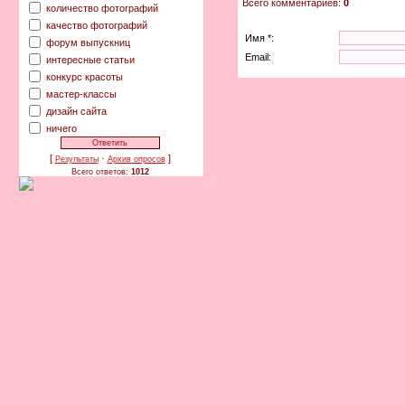
Всего комментариев:
0
количество фотографий
качество фотографий
Имя *:
форум выпускниц
Email:
интересные статьи
конкурс красоты
мастер-классы
дизайн сайта
ничего
[
·
]
Результаты
Архив опросов
Всего ответов:
1012