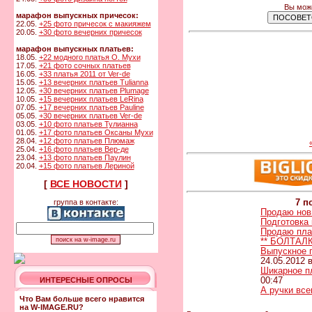
Вы може
марафон выпускных причесок:
22.05.
+25 фото причесок с макияжем
20.05.
+30 фото вечерних причесок
марафон выпускных платьев:
18.05.
+22 модного платья О. Мухи
17.05.
+21 фото сочных платьев
16.05.
+33 платья 2011 от Ver-de
15.05.
+13 вечерних платьев Tulianna
12.05.
+30 вечерних платьев Plumage
10.05.
+15 вечерних платьев LeRina
07.05.
+17 вечерних платьев Pauline
05.05.
+30 вечерних платьев Ver-de
03.05.
+10 фото платьев Тулианна
01.05.
+17 фото платьев Оксаны Мухи
28.04.
+12 фото платьев Плюмаж
25.04.
+16 фото платьев Вер-де
23.04.
+13 фото платьев Паулин
20.04.
+15 фото платьев Лериной
[
ВСЕ НОВОСТИ
]
7 п
группа в контакте:
Продаю нов
Подготовка 
Продаю пла
** БОЛТАЛК
Выпускное п
24.05.2012 в
Шикарное п
00:47
ИНТЕРЕСНЫЕ ОПРОСЫ
А ручки всег
Что Вам больше всего нравится
на W-IMAGE.RU?