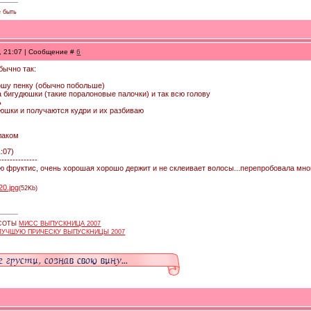
е быть
8, 21:07 | Сообщение #
6
бычно так:
ношу пенку (обычно побольше)
а бигудюшки (такие поралоновые палочки) и так всю голову
ь
дюшки и получаются кудри и их разбиваю
лаком
1:07)
--------------
ую фруктис, очень хорошая хорошо держит и не склеивает волосы...перепробовала мно
20.jpg
(52Kb)
АСОТЫ
МИСС ВЫПУСКНИЦА 2007
ЛУЧШУЮ ПРИЧЕСКУ ВЫПУСКНИЦЫ 2007