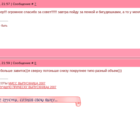
8, 21:57 | Сообщение #
7
 супер!!! огромное спасибо за совет!!!!!! завтра пойду за пенкой и бигудюшками, а то у ме
е быть
8, 21:59 | Сообщение #
8
 больше завиток))я сверху потоньше снизу покрупнее типо разный объем)))
АСОТЫ
МИСС ВЫПУСКНИЦА 2007
ЛУЧШУЮ ПРИЧЕСКУ ВЫПУСКНИЦЫ 2007