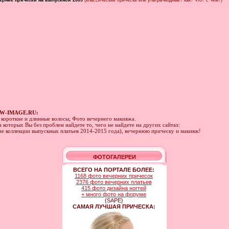
ерние прически на выпускной 2009
(классические прически или ультра-модные? как? что? с чем?)
W-IMAGE.RU:
а короткие и длинные волосы; Фото вечернего макияжа.
 которых Вы без проблем найдете то, чего не найдете на других сайтах:
ние коллекции выпускных платьев 2014-2015 года), вечернюю прическу и макияж!
ФОТОГАЛЕРЕИ
ВСЕГО НА ПОРТАЛЕ БОЛЕЕ:
1168 фото вечерних причесок
2376 фото вечерних платьев
415 фото дизайна ногтей
+ много фото на форуме
{SAPE}
САМАЯ ЛУЧШАЯ ПРИЧЕСКА: