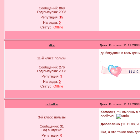
Сообщений:
869
Год выпуска:
2008
Репутация:
15
Награды:
0
Статус:
Offline
ilka
Дата: Вторник, 11.11.200
да бигудями и гель для
11-й класс пользы
Сообщений:
276
Год выпуска:
2008
Репутация:
3
Награды:
0
Статус:
Offline
pchelka
Дата: Вторник, 11.11.200
Камелия
, ты имеешь в 
обойтись
3-й класс пользы
Добавлено
(11.11.08, 2
Сообщений:
31
-------------------------------
Год выпуска:
ilka
, а что такое гель 
Репутация:
0