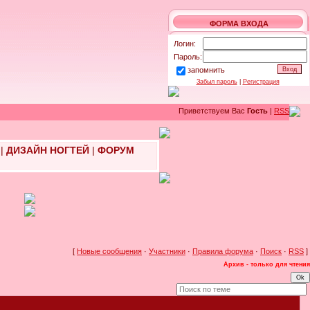
ФОРМА ВХОДА
Логин:
Пароль:
запомнить
Забыл пароль
|
Регистрация
Приветствуем Вас
Гость
|
RSS
|
ДИЗАЙН НОГТЕЙ
|
ФОРУМ
[
Новые сообщения
·
Участники
·
Правила форума
·
Поиск
·
RSS
]
Архив - только для чтения