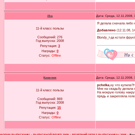
ilka
Дата: Среда, 12.11.2008,
Я делала сначала либо 
11-й класс пользы
Добавлено
(12.11.08, 1
-------------------------------
Сообщений:
276
Blondy_l-да кстати фрук
Год выпуска:
2008
Репутация:
3
Награды:
0
Статус:
Offline
Камелия
Дата: Среда, 12.11.2008,
pchelka
,ну что купила?
Мне на свадьбу делала 
11-й класс пользы
На мокрую голову накру
прядь и закрепляла гел
Сообщений:
869
Год выпуска:
2008
Репутация:
15
Награды:
0
Статус:
Offline