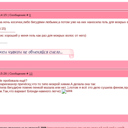
 14:15 | Сообщение #
9
на ночь косички,либо бигудями любыми,а потом уже на них наносила гель для мокры
4:15)
--------------
тис хороший у меня гель как раз для мокрых волос от него)
 15:26 | Сообщение #
10
Не пробовала ещё?
парихмахер причёску,что-то типо мокрой химии.А делала она так:
тила бигуди(не помню пенкой мазала или нет..),потом я всё это дело сушила феном,пр
ем.Так,что вариант Блонди-намного легче)