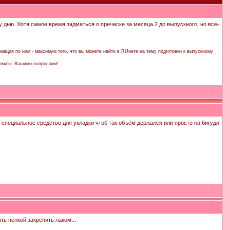
 дню. Хотя самое время задматься о прическе за месяца 2 до выпускного, но все-
мация по ним - максимум того, что вы можете найти в RUнете на тему подготовки к выпускному
ями) с Вашими вопросами!
о специальное средство для укладки чтоб так объём держался или просто на бигуди
ть пенкой,закрепить лаком...