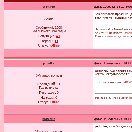
w-image
Дата: Суббота, 18.10.200
Как показала практика,
таки уже не терпится на
Admin
Сообщений:
1300
На этом сайте Вы найдете са
Год выпуска:
ежегодно
вечеру!!!!! Не верите?
давай
Репутация:
40
Если что-то не получается,
Награды:
13
Статус:
Offline
pchelka
Дата: Понедельник, 10.11
девочки, подскажите как
как то накручивается?...
3-й класс пользы
Прикрепления:
24861
Сообщений:
31
Год выпуска:
Репутация:
0
Награды:
0
счастье есть его не может н
Статус:
Offline
Камелия
Дата: Понедельник, 10.11
pchelka
, и на бигуди и
11-й класс пользы