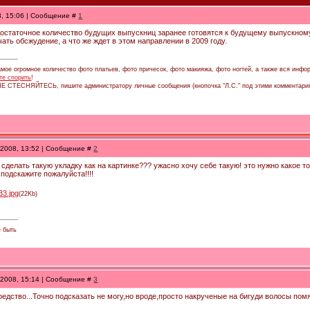
8, 15:06 | Сообщение #
1
 достаточное количество будущих выпускниц заранее готовятся к будущему выпускному
чать обсжудение, а что же ждет в этом направлении в 2009 году.
мое огромное количество фото платьев, фото причесок, фото макияжа, фото ногтей, а также вся инфор
те спорить
!
 НЕ СТЕСНЯЙТЕСЬ, пишите администратору личные сообщения (кнопочка "Л.С." под этими комментари
.2008, 13:52 | Сообщение #
2
 сделать такую укладку как на картинке??? ужасно хочу себе такую! это нужно какое т
.подскажите пожалуйста!!!!
33.jpg
(22Kb)
е быть
.2008, 15:14 | Сообщение #
3
 средство...Точно подсказать не могу,но вроде,просто накрученые на бигуди волосы помя