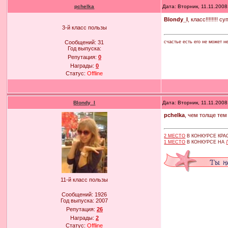
pchelka
Дата: Вторник, 11.11.200
Blondy_l
, класс!!!!!!!!
3-й класс пользы
счастье есть его не может н
Сообщений:
31
Год выпуска:
Репутация:
0
Награды:
0
Статус:
Offline
Blondy_l
Дата: Вторник, 11.11.200
pchelka
, чем толще тем
2 МЕСТО
В КОНКУРСЕ КР
1 МЕСТО
В КОНКУРСЕ НА
11-й класс пользы
Сообщений:
1926
Год выпуска:
2007
Репутация:
26
Награды:
2
Статус:
Offline