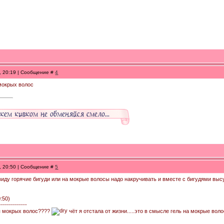
8, 20:19 | Сообщение #
4
 мокрых волос
8, 20:50 | Сообщение #
5
виду горячие бигуди или на мокрые волосы надо накручивать и вместе с бигудями высу
0:50)
--------------
для мокрых волос????
чёт я отстала от жизни.....это в смысле гель на мокрые в