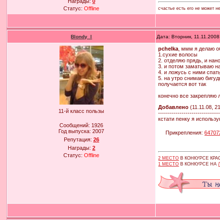
Награды:
0
Статус:
Offline
счастье есть его не может н
Blondy_l
Дата: Вторник, 11.11.200
pchelka
, ммм я делаю о
1.сухие волосы
2. отделяю прядь, и на
3. и потом заматываю н
4. и ложусь с ними спат
5. на утро снимаю бигу
получается вот так
конечно все закрепляю 
Добавлено
(11.11.08, 2
11-й класс пользы
-------------------------------
кстати пенку я использ
Сообщений:
1926
Год выпуска:
2007
Прикрепления:
64707
Репутация:
26
Награды:
2
Статус:
Offline
2 МЕСТО
В КОНКУРСЕ КР
1 МЕСТО
В КОНКУРСЕ НА