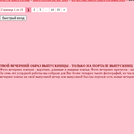
ФОРУМ ВЫПУСКНИЦ
»
ВЫПУСКНОЙ ВЕЧЕР 2009
»
ВЕЧЕРНИЙ ОБРАЗ ВЫПУСКНИЦЫ 2009
»
Веч
1
Страница
1
из
15
2
3
…
14
15
»
ТВОЙ ВЕЧЕРНИЙ ОБРАЗ ВЫПУСКНИЦЫ - ТОЛЬКО НА ПОРТАЛЕ ВЫПУСКНИЦ 
Фото вечерних платьев - короткие, длинные и пышные платья; Фото вечерних причесок - н
За семь лет усердной работы мы собрали для Вас более четырех тысяч фотографий, из числа
вечернее платье на свой выпускной вечер или выпускной бал (на портале есть новые вечер