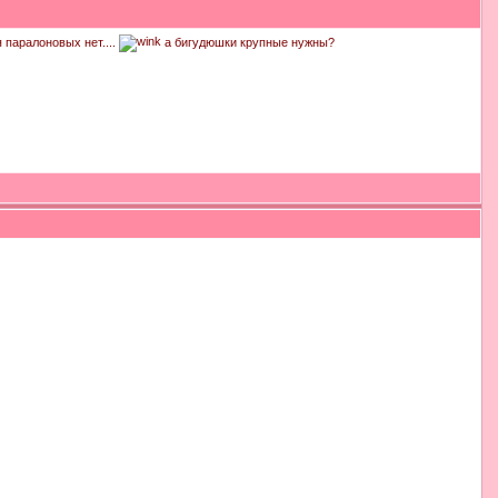
ня паралоновых нет....
а бигудюшки крупные нужны?