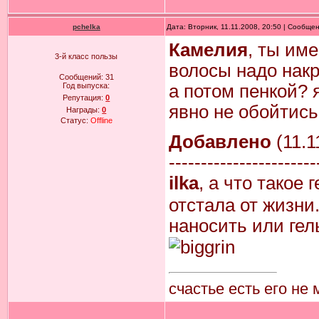
pchelka
Дата: Вторник, 11.11.2008, 20:50 | Сообще
Камелия
, ты им
3-й класс пользы
волосы надо накр
Сообщений:
31
Год выпуска:
а потом пенкой? я
Репутация:
0
явно не обойтис
Награды:
0
Статус:
Offline
Добавлено
(11.1
-----------------------
ilka
, а что такое
отстала от жизни.
наносить или гел
счастье есть его не