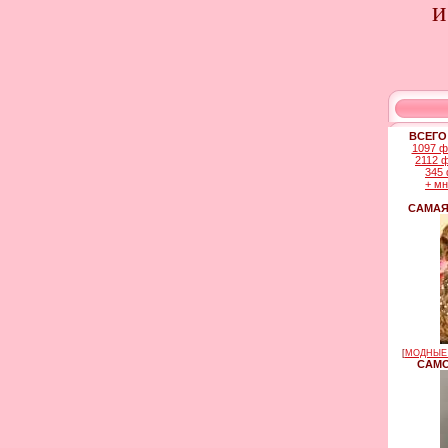
и
ВСЕГО
1097 ф
2112 
345 
+ м
САМАЯ
[
МОДНЫЕ 
САМО