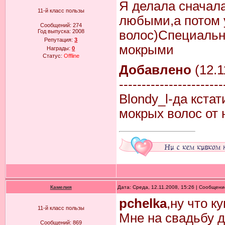
Я делала сначала
11-й класс пользы
любыми,а потом у
Сообщений:
274
Год выпуска:
2008
волос)Специальн
Репутация:
3
мокрыми
Награды:
0
Статус:
Offline
Добавлено
(12.1
-----------------------
Blondy_l-да кста
мокрых волос от 
Камелия
Дата: Среда, 12.11.2008, 15:26 | Сообщен
pchelka
,ну что 
11-й класс пользы
Мне на свадьбу д
Сообщений:
869