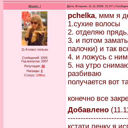
Blondy_l
Дата: Вторник, 11.11.2008, 21:07 | Сообще
pchelka
, ммм я д
1.сухие волосы
2. отделяю прядь
3. и потом зама
палочки) и так вс
11-й класс пользы
4. и ложусь с ним
Сообщений:
1926
Год выпуска:
2007
5. на утро снима
Репутация:
26
Награды:
2
разбиваю
Статус:
Offline
получается вот т
конечно все закр
Добавлено
(11.1
-----------------------
кстати пенку я и