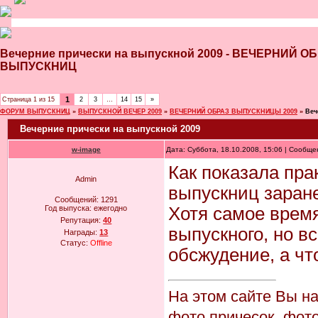
Вечерние прически на выпускной 2009 - ВЕЧЕРНИЙ 
ВЫПУСКНИЦ
1
Страница
1
из
15
2
3
…
14
15
»
ФОРУМ ВЫПУСКНИЦ
»
ВЫПУСКНОЙ ВЕЧЕР 2009
»
ВЕЧЕРНИЙ ОБРАЗ ВЫПУСКНИЦЫ 2009
»
Веч
Вечерние прически на выпускной 2009
w-image
Дата: Суббота, 18.10.2008, 15:06 | Сообщ
Как показала пра
Admin
выпускниц заране
Сообщений:
1291
Год выпуска:
ежегодно
Хотя самое время
Репутация:
40
выпускного, но в
Награды:
13
Статус:
Offline
обсжудение, а чт
На этом сайте Вы н
фото причесок, фото