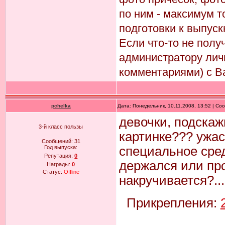
по ним - максимум т
подготовки к выпуск
Если что-то не пол
администратору лич
комментариями) с В
pchelka
Дата: Понедельник, 10.11.2008, 13:52 | С
девочки, подскаж
3-й класс пользы
картинке??? ужас
Сообщений:
31
Год выпуска:
специальное сред
Репутация:
0
держался или про
Награды:
0
Статус:
Offline
накручивается?...
Прикрепления: