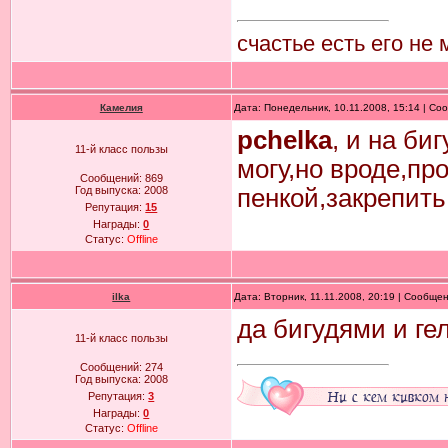
счастье есть его не
Камелия
Дата: Понедельник, 10.11.2008, 15:14 | С
pchelka
, и на би
11-й класс пользы
могу,но вроде,пр
Сообщений:
869
Год выпуска:
2008
пенкой,закрепить 
Репутация:
15
Награды:
0
Статус:
Offline
ilka
Дата: Вторник, 11.11.2008, 20:19 | Сообще
да бигудями и ге
11-й класс пользы
Сообщений:
274
Год выпуска:
2008
Репутация:
3
Награды:
0
Статус:
Offline