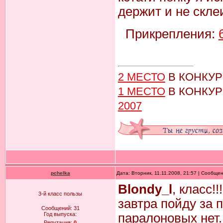
держит и не скле
Прикрепления:
2 МЕСТО
В КОНКУ
1 МЕСТО
В КОНКУ
2007
pchelka
Дата: Вторник, 11.11.2008, 21:57 | Сообще
Blondy_l
, класс!!
3-й класс пользы
завтра пойду за 
Сообщений:
31
Год выпуска:
паралоновых нет.
Репутация:
0