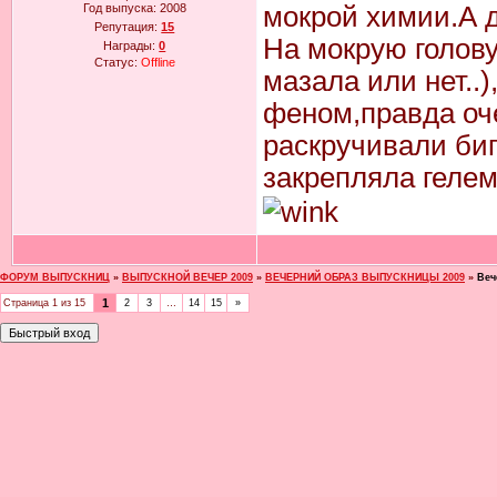
Год выпуска:
2008
мокрой химии.А д
Репутация:
15
На мокрую голову
Награды:
0
Статус:
Offline
мазала или нет..)
феном,правда оче
раскручивали биг
закрепляла гелем
ФОРУМ ВЫПУСКНИЦ
»
ВЫПУСКНОЙ ВЕЧЕР 2009
»
ВЕЧЕРНИЙ ОБРАЗ ВЫПУСКНИЦЫ 2009
»
Веч
1
Страница
1
из
15
2
3
…
14
15
»