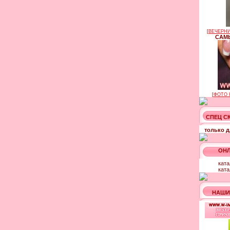
[
ВЕЧЕРНИ
САМЫ
[
ФОТО 
СПЕЦ С
только д
ОНЛ
ката
ката
НАШИ