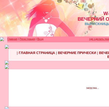
W
ВЕЧЕРНИЙ 
ВЫПУСКНИЦЫ 
Главная
|
Регистрация
|
Вход
где сделать пр
|
ГЛАВНАЯ СТРАНИЦА
|
ВЕЧЕРНИЕ ПРИЧЕСКИ
|
ВЕЧЕ
загрузка...