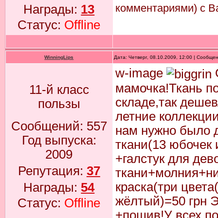
комментариями) с В
Награды:
13
Статус:
Offline
WinningLips
Дата: Четверг, 08.10.2009, 12:00 | Сообще
w-image
мамочка!Ткань по
11-й класс
складе,так дешев
пользы
летние коллекции
Сообщений:
557
нам нужно было д
Год выпуска:
ткани(13 юбочек 
2009
+галстук для дев
Репутация:
37
ткани+молния+ни
краска(три цвета
Награды:
54
жёлтый)=50 грн Э
Статус:
Offline
+пошив!У всех по