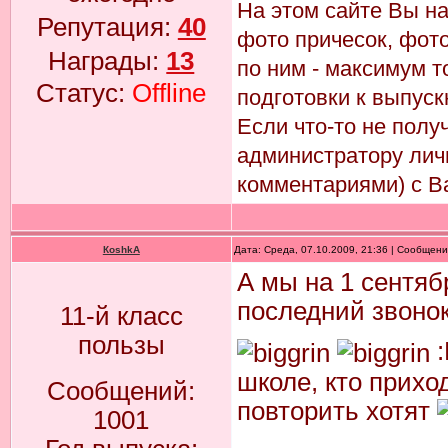
На этом сайте Вы н
Репутация:
40
фото причесок, фото
Награды:
13
по ним - максимум т
Статус:
Offline
подготовки к выпуск
Если что-то не пол
администратору лич
комментариями) с В
КoshkA
Дата: Среда, 07.10.2009, 21:36 | Сообщен
А мы на 1 сентяб
последний звонок
11-й класс
пользы
:
школе, кто прихо
Сообщений:
повторить хотят
1001