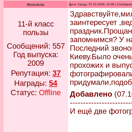
WinningLips
Дата: Среда, 07.10.2009, 10:36 | Сообщен
Здравствуйте,ми
заинтересует ,ве
11-й класс
праздник.Прощан
пользы
запомнимся? У на
Сообщений:
557
Последний звоно
Год выпуска:
Киеву.Было очен
2009
прохожих и выпу
Репутация:
37
фотографировали
придумали,подобн
Награды:
54
Статус:
Offline
Добавлено
(07.1
-----------------------
И ещё две фотог