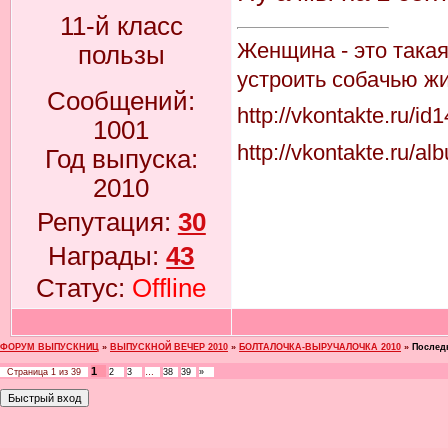
11-й класс
Женщина - это така
пользы
устроить собачью жи
Сообщений:
http://vkontakte.ru/i
1001
http://vkontakte.ru
Год выпуска:
2010
Репутация:
30
Награды:
43
Статус:
Offline
ФОРУМ ВЫПУСКНИЦ
»
ВЫПУСКНОЙ ВЕЧЕР 2010
»
БОЛТАЛОЧКА-ВЫРУЧАЛОЧКА 2010
»
Послед
1
Страница
1
из
39
2
3
…
38
39
»