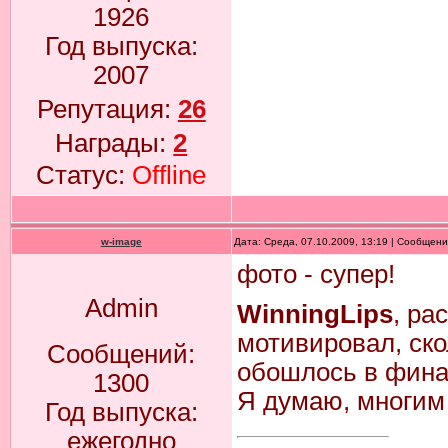
1926
Год выпуска:
2007
Репутация:
26
Награды:
2
Статус:
Offline
w-image
Дата: Среда, 07.10.2009, 13:19 | Сообщен
фото - супер!
Admin
WinningLips
, ра
мотивировал, ско
Сообщений:
обошлось в фина
1300
Я думаю, многим 
Год выпуска:
ежегодно