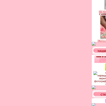
[
ВЕЧЕ
САМЫ
[
ФОТО 
НАШИ
СТА