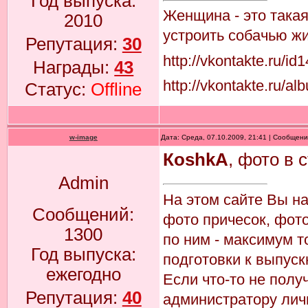
Год выпуска:
Женщина - это така
2010
устроить собачью жи
Репутация:
30
http://vkontakte.ru/i
Награды:
43
http://vkontakte.ru
Статус:
Offline
w-image
Дата: Среда, 07.10.2009, 21:41 | Сообщен
КoshkA
, фото в 
Admin
На этом сайте Вы н
Сообщений:
фото причесок, фото
1300
по ним - максимум т
Год выпуска:
подготовки к выпуск
ежегодно
Если что-то не пол
Репутация:
40
администратору лич