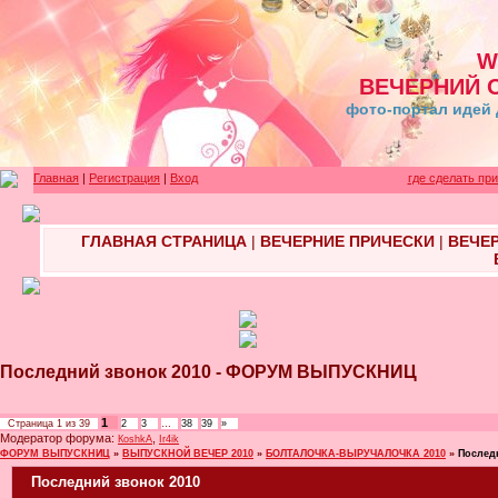
W
ВЕЧЕРНИЙ 
фото-портал идей 
Главная
|
Регистрация
|
Вход
где сделать пр
ГЛАВНАЯ СТРАНИЦА
|
ВЕЧЕРНИЕ ПРИЧЕСКИ
|
ВЕЧЕ
Последний звонок 2010 - ФОРУМ ВЫПУСКНИЦ
1
Страница
1
из
39
2
3
…
38
39
»
Модератор форума:
,
КoshkA
Ir4ik
ФОРУМ ВЫПУСКНИЦ
»
ВЫПУСКНОЙ ВЕЧЕР 2010
»
БОЛТАЛОЧКА-ВЫРУЧАЛОЧКА 2010
»
Послед
Последний звонок 2010